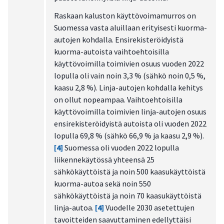
Raskaan kaluston käyttövoimamurros on
Suomessa vasta aluillaan erityisesti kuorma-
autojen kohdalla. Ensirekisteröidyistä
kuorma-autoista vaihtoehtoisilla
käyttövoimilla toimivien osuus vuoden 2022
lopulla oli vain noin 3,3 % (sähkö noin 0,5 %,
kaasu 2,8 %). Linja-autojen kohdalla kehitys
on ollut nopeampaa. Vaihtoehtoisilla
käyttövoimilla toimivien linja-autojen osuus
ensirekisteröidyistä autoista oli vuoden 2022
lopulla 69,8 % (sähkö 66,9 % ja kaasu 2,9 %).
[4]
Suomessa oli vuoden 2022 lopulla
liikennekäytössä yhteensä 25
sähkökäyttöistä ja noin 500 kaasukäyttöistä
kuorma-autoa sekä noin 550
sähkökäyttöistä ja noin 70 kaasukäyttöistä
linja-autoa.
[4]
Vuodelle 2030 asetettujen
tavoitteiden saavuttaminen edellyttäisi