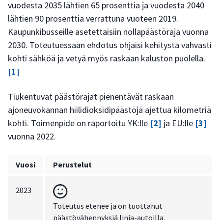
vuodesta 2035 lähtien 65 prosenttia ja vuodesta 2040
lähtien 90 prosenttia verrattuna vuoteen 2019.
Kaupunkibusseille asetettaisiin nollapäästöraja vuonna
2030. Toteutuessaan ehdotus ohjaisi kehitystä vahvasti
kohti sähköä ja vetyä myös raskaan kaluston puolella.
[1]
Tiukentuvat päästörajat pienentävät raskaan
ajoneuvokannan hiilidioksidipäästöjä ajettua kilometriä
kohti. Toimenpide on raportoitu YK:lle
[2]
ja EU:lle
[3]
vuonna 2022.
Vuosi
Perustelut
2023
Toteutus etenee ja on tuottanut
päästövähennyksiä linja-autoilla.