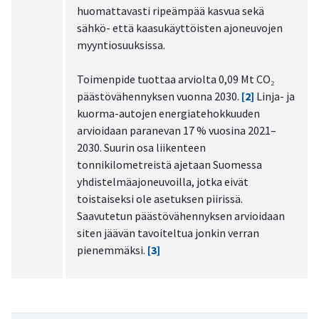
huomattavasti ripeämpää kasvua sekä
sähkö- että kaasukäyttöisten ajoneuvojen
myyntiosuuksissa.
Toimenpide tuottaa arviolta 0,09 Mt CO₂
päästövähennyksen vuonna 2030.
[2]
Linja- ja
kuorma-autojen energiatehokkuuden
arvioidaan paranevan 17 % vuosina 2021–
2030. Suurin osa liikenteen
tonnikilometreistä ajetaan Suomessa
yhdistelmäajoneuvoilla, jotka eivät
toistaiseksi ole asetuksen piirissä.
Saavutetun päästövähennyksen arvioidaan
siten jäävän tavoiteltua jonkin verran
pienemmäksi.
[3]