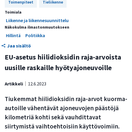
Toimenpiteet
Tieliikenne
Toimiala
Liikenne ja liikennesuunnittelu
Näkokulma ilmastonmuutokseen
Hillintä
Politiikka
Jaa sisältö
EU-asetus hiilidioksidin raja-arvoista
uusille raskaille hyötyajoneuvoille
Artikkeli
12.6.2023
Tiukemmat hiilidioksidin raja-arvot kuorma-
autoille vähentävät ajoneuvojen päästöjä
kilometriä kohti sekä vauhdittavat
siirtymistä vaihtoehtoisiin käyttövoimiin.