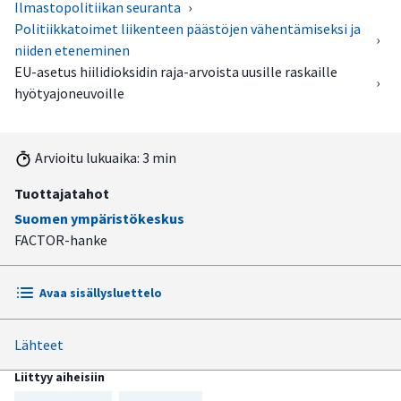
Ilmastopolitiikan seuranta
›
Politiikkatoimet liikenteen päästöjen vähentämiseksi ja
›
niiden eteneminen
EU-asetus hiilidioksidin raja-arvoista uusille raskaille
›
hyötyajoneuvoille
Arvioitu lukuaika: 3 min
Tuottajatahot
Suomen ympäristökeskus
FACTOR-hanke
Avaa sisällysluettelo
Lähteet
Toimenpiteen sisältö
Liittyy aiheisiin