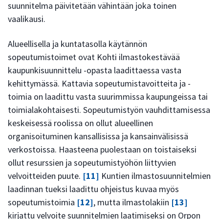
suunnitelma päivitetään vähintään joka toinen
vaalikausi.
Alueellisella ja kuntatasolla käytännön
sopeutumistoimet ovat Kohti ilmastokestävää
kaupunkisuunnittelu -opasta laadittaessa vasta
kehittymässä. Kattavia sopeutumistavoitteita ja -
toimia on laadittu vasta suurimmissa kaupungeissa tai
toimialakohtaisesti. Sopeutumistyön vauhdittamisessa
keskeisessä roolissa on ollut alueellinen
organisoituminen kansallisissa ja kansainvälisissä
verkostoissa. Haasteena puolestaan on toistaiseksi
ollut resurssien ja sopeutumistyöhön liittyvien
velvoitteiden puute.
[11]
Kuntien ilmastosuunnitelmien
laadinnan tueksi laadittu ohjeistus kuvaa myös
sopeutumistoimia
[12]
, mutta ilmastolakiin
[13]
kirjattu velvoite suunnitelmien laatimiseksi on Orpon