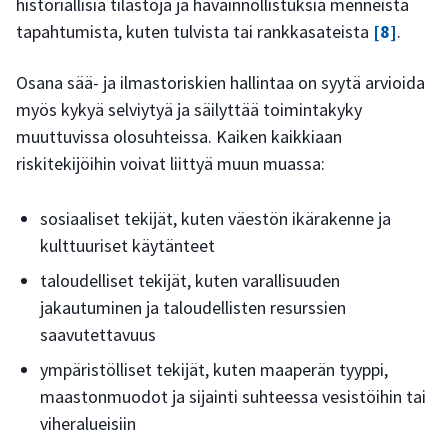
historiallisia tilastoja ja havainnollistuksia menneistä
tapahtumista, kuten tulvista tai rankkasateista
[8]
.
Osana sää- ja ilmastoriskien hallintaa on syytä arvioida
myös kykyä selviytyä ja säilyttää toimintakyky
muuttuvissa olosuhteissa. Kaiken kaikkiaan
riskitekijöihin voivat liittyä muun muassa:
sosiaaliset tekijät, kuten väestön ikärakenne ja
kulttuuriset käytänteet
taloudelliset tekijät, kuten varallisuuden
jakautuminen ja taloudellisten resurssien
saavutettavuus
ympäristölliset tekijät, kuten maaperän tyyppi,
maastonmuodot ja sijainti suhteessa vesistöihin tai
viheralueisiin