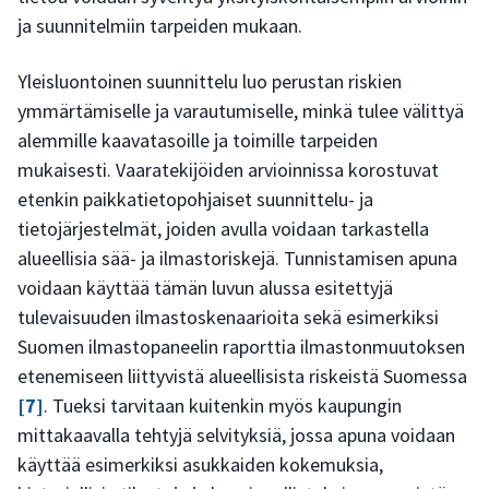
ja suunnitelmiin tarpeiden mukaan.
Yleisluontoinen suunnittelu luo perustan riskien
ymmärtämiselle ja varautumiselle, minkä tulee välittyä
alemmille kaavatasoille ja toimille tarpeiden
mukaisesti. Vaaratekijöiden arvioinnissa korostuvat
etenkin paikkatietopohjaiset suunnittelu- ja
tietojärjestelmät, joiden avulla voidaan tarkastella
alueellisia sää- ja ilmastoriskejä. Tunnistamisen apuna
voidaan käyttää tämän luvun alussa esitettyjä
tulevaisuuden ilmastoskenaarioita sekä esimerkiksi
Suomen ilmastopaneelin raporttia ilmastonmuutoksen
etenemiseen liittyvistä alueellisista riskeistä Suomessa
[7]
. Tueksi tarvitaan kuitenkin myös kaupungin
mittakaavalla tehtyjä selvityksiä, jossa apuna voidaan
käyttää esimerkiksi asukkaiden kokemuksia,