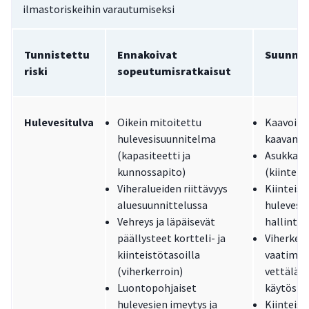
ilmastoriskeihin varautumiseksi
Tunnistettu
Ennakoivat
Suunnit
riski
sopeutumisratkaisut
Hulevesitulva
Oikein mitoitettu
Kaavoitus
hulevesisuunnitelma
kaavamää
(kapasiteetti ja
Asukkaid
kunnossapito)
(kiinteis
Viheralueiden riittävyys
Kiinteis
aluesuunnittelussa
hulevesi
Vehreys ja läpäisevät
hallinta
päällysteet kortteli- ja
Viherkert
kiinteistötasoilla
vaatimuk
(viherkerroin)
vettäläpä
Luontopohjaiset
käytöstä
hulevesien imeytys ja
Kiinteis