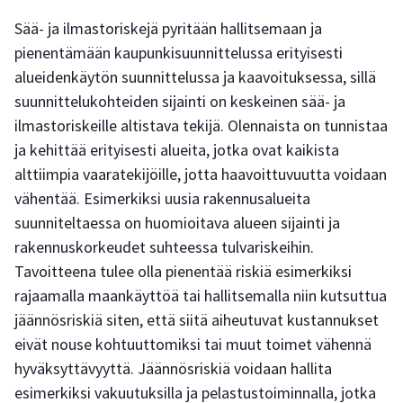
Sää- ja ilmastoriskejä pyritään hallitsemaan ja
pienentämään kaupunkisuunnittelussa erityisesti
alueidenkäytön suunnittelussa ja kaavoituksessa, sillä
suunnittelukohteiden sijainti on keskeinen sää- ja
ilmastoriskeille altistava tekijä. Olennaista on tunnistaa
ja kehittää erityisesti alueita, jotka ovat kaikista
alttiimpia vaaratekijöille, jotta haavoittuvuutta voidaan
vähentää. Esimerkiksi uusia rakennusalueita
suunniteltaessa on huomioitava alueen sijainti ja
rakennuskorkeudet suhteessa tulvariskeihin.
Tavoitteena tulee olla pienentää riskiä esimerkiksi
rajaamalla maankäyttöä tai hallitsemalla niin kutsuttua
jäännösriskiä siten, että siitä aiheutuvat kustannukset
eivät nouse kohtuuttomiksi tai muut toimet vähennä
hyväksyttävyyttä. Jäännösriskiä voidaan hallita
esimerkiksi vakuutuksilla ja pelastustoiminnalla, jotka