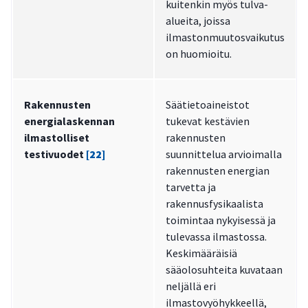
kuitenkin myös tulva-
alueita, joissa
ilmastonmuutosvaikutus
on huomioitu.
Rakennusten
Säätietoaineistot
energialaskennan
tukevat kestävien
ilmastolliset
rakennusten
testivuodet
[22]
suunnittelua arvioimalla
rakennusten energian
tarvetta ja
rakennusfysikaalista
toimintaa nykyisessä ja
tulevassa ilmastossa.
Keskimääräisiä
sääolosuhteita kuvataan
neljällä eri
ilmastovyöhykkeellä,