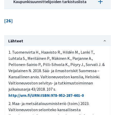
Kaupunkisuunnittelijoiden tarkistuslista
Mikä on arvioinnin tavoite, ketä tai mitä
[26]
halutaan suojella?
Millä mittakaavalla, ja missä kontekstissa?
Mitä ilmastoriskejä alueeseen keskeisesti
Lähteet
liittyy? Mitkä ovat alueen erityisen
Tuomenvirta H., Haavisto R., Hildén M., Lanki T.,
riskialttiit kohteet? Missä ne sijaitsevat?
Luhtala S., Meriläinen P., Mäkinen K., Parjanne A.,
Onko lisääntyvän sateisuuden,
Peltonen-Sainio P., Pilli-Sihvola K., Pöyry J., Sorvali J. &
kosteusolojen ja routaisuuden sekä
Veijalainen N. 2018. Sää- ja ilmastoriskit Suomessa –
tuulisuuden vaikutukset huomioitu
Kansallinen arvio. Valtioneuvoston kanslia, Helsinki.
Valtioneuvoston selvitys- ja tutkimustoiminnan
rakenteissa ja maaperän kantavuudessa?
julkaisusarja 43/2018. 107 s.
Onko maaperän eroosion vaikutukset
http://urn.fi/URN:ISBN:978-952-287-601-0
huomioitu?
Maa- ja metsätalousministeriö (toim.) 2023.
Onko rankkasateiden vaikutukset
Valtioneuvoston selonteko kansallisesta