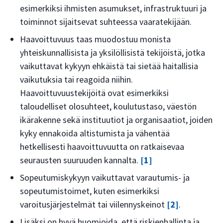
esimerkiksi ihmisten asumukset, infrastruktuuri ja
toiminnot sijaitsevat suhteessa vaaratekijään.
Haavoittuvuus taas muodostuu monista
yhteiskunnallisista ja yksilöllisistä tekijöistä, jotka
vaikuttavat kykyyn ehkäistä tai sietää haitallisia
vaikutuksia tai reagoida niihin.
Haavoittuvuustekijöitä ovat esimerkiksi
taloudelliset olosuhteet, koulutustaso, väestön
ikärakenne sekä instituutiot ja organisaatiot, joiden
kyky ennakoida altistumista ja vähentää
hetkellisesti haavoittuvuutta on ratkaisevaa
seurausten suuruuden kannalta.
[1]
Sopeutumiskykyyn vaikuttavat varautumis- ja
sopeutumistoimet, kuten esimerkiksi
varoitusjärjestelmät tai viilennyskeinot
[2]
.
Lisäksi on hyvä huomioida, että riskienhallinta ja