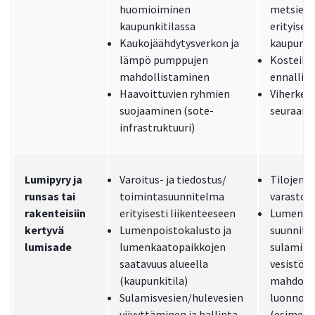
huomioiminen
metsien 
kaupunkitilassa
erityisest
Kaukojäähdytysverkon ja
kaupunki
lämpö pumppujen
Kosteikk
mahdollistaminen
ennallis
Haavoittuvien ryhmien
Viherker
suojaaminen (sote-
seuraam
infrastruktuuri)
Lumipyry ja
Varoitus- ja tiedostus/
Tilojen 
runsas tai
toimintasuunnitelma
varastoin
rakenteisiin
erityisesti liikenteeseen
Lumen va
kertyvä
Lumenpoistokalusto ja
suunnitte
lumisade
lumenkaatopaikkojen
sulamisv
saatavuus alueella
vesistöjä
(kaupunkitila)
mahdolli
Sulamisvesien/hulevesien
luonnonm
viivyttäminen ja hallinta
(esimerki