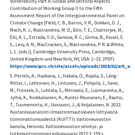
Vulnerability. Part A: Global and Sectoral Aspects.
Contribution of Working Group II to the Fifth
Assessment Report of the Intergovernmental Panel on
Climate Change [Field, C. B., Barros, V. R., Dokken, D. J.,
Mach, K. J., Mastrandrea, M. D., Bilir, T. E., Chatterjee, M.,
Ebi, K. L., Estrada, Y. O., Genova, R. C., Girma, B., Kissel, E.
S., Levy, A. N., MacCracken, S., Mastrandrea, P. R. & White,
L. L. (eds.)]. Cambridge University Press, Cambridge,
United Kingdom and New York, NY, USA: 1–32. (PDF)
https://www.ipcc.ch/site/assets/uploads/2018/02/ar5_w
Perrels, A., Haakana, J., Hakala, O., Kujala, S., Láng-
Ritter, I., Lehtonen, H., Lintunen, J., Pohjola, J., Sane,
M., Fronzek, S., Luhtala, S., Mervaala, E., Luomaranta, A.,
Jylhä, K., Koikkalainen, K., Kuntsi-Reunanen, E., Rautio,
T., Tuomenvirta, H., Uusivuori, J., & Veijalainen, N. 2022.
Kustannusarviointi ilmastonmuutokseen liittyvästä
toimimattomuudesta (KUITTI). Valtioneuvoston
kanslia, Helsinki. Valtioneuvoston selvitys- ja
tutkimustoiminnan julkaisusarja 2022:3. 159 s.