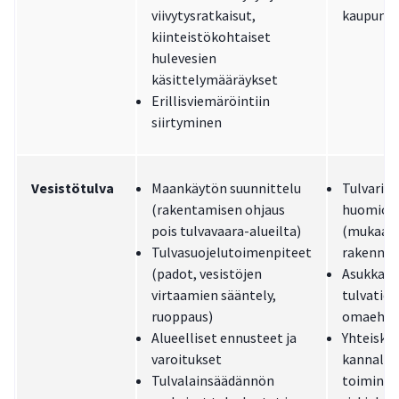
viivytysratkaisut,
kaupunki
kiinteistökohtaiset
hulevesien
käsittelymääräykset
Erillisviemäröintiin
siirtyminen
Vesistötulva
Maankäytön suunnittelu
Tulvaris
(rakentamisen ohjaus
huomioon
pois tulvavaara-alueilta)
(mukaan 
Tulvasuojelutoimenpiteet
rakennus
(padot, vesistöjen
Asukkaide
virtaamien sääntely,
tulvatiet
ruoppaus)
omaehto
Alueelliset ennusteet ja
Yhteisku
varoitukset
kannalta 
Tulvalainsäädännön
toiminto