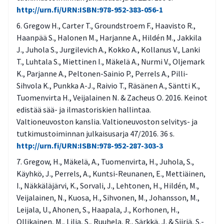
http://urn.fi/URN:ISBN:978-952-383-056-1
Gregow H., Carter T., Groundstroem F., Haavisto R.,
Haanpää S., Halonen M., Harjanne A., Hildén M., Jakkila
J., Juhola S., Jurgilevich A., Kokko A., Kollanus V., Lanki
T., Luhtala S., Miettinen I., Mäkelä A., Nurmi V., Oljemark
K., Parjanne A., Peltonen-Sainio P., Perrels A., Pilli-
Sihvola K., Punkka A-J., Raivio T., Räsänen A., Säntti K.,
Tuomenvirta H., Veijalainen N. & Zacheus O. 2016. Keinot
edistää sää- ja ilmastoriskien hallintaa.
Valtioneuvoston kanslia. Valtioneuvoston selvitys- ja
tutkimustoiminnan julkaisusarja 47/2016. 36 s.
http://urn.fi/URN:ISBN:978-952-287-303-3
Gregow, H., Mäkelä, A., Tuomenvirta, H., Juhola, S.,
Käyhkö, J., Perrels, A., Kuntsi-Reunanen, E., Mettiäinen,
I., Näkkäläjärvi, K., Sorvali, J., Lehtonen, H., Hildén, M.,
Veijalainen, N., Kuosa, H., Sihvonen, M., Johansson, M.,
Leijala, U., Ahonen, S., Haapala, J., Korhonen, H.,
Ollikainen, M., Lilja, S., Ruuhela, R., Särkkä, J. & Siiriä, S.-