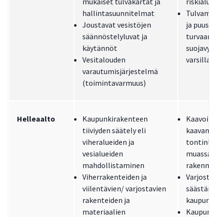
mukaiset tulvakartat ja
riskialue
hallintasuunnitelmat
Tulvamet
Joustavat vesistöjen
ja puusto
säännöstelyluvat ja
turvaami
käytännöt
suojavyö
Vesitalouden
varsilla 
varautumisjärjestelmä
(toimintavarmuus)
Helleaalto
Kaupunkirakenteen
Kaavoitus
tiiviyden säätely eli
kaavamää
viheralueiden ja
tontinlu
vesialueiden
muassa
mahdollistaminen
rakennus
Viherrakenteiden ja
Varjosta
viilentävien/ varjostavien
säästäm
rakenteiden ja
kaupunki
materiaalien
Kaupunki