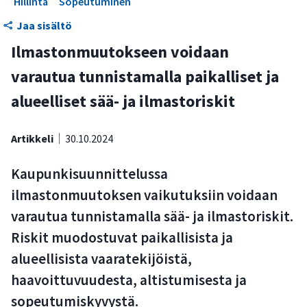
Hillintä
Sopeutuminen
hallintaan ja arviointiin
Jaa sisältö
Kaupunkisuunnittelun toimijoiden tarkistuslista: sää- ja
Ilmastonmuutokseen voidaan
ilmastoriskien arviointi
varautua tunnistamalla paikalliset ja
alueelliset sää- ja ilmastoriskit
Artikkeli
30.10.2024
Kaupunkisuunnittelussa
ilmastonmuutoksen vaikutuksiin voidaan
varautua tunnistamalla sää- ja ilmastoriskit.
Riskit muodostuvat paikallisista ja
alueellisista vaaratekijöistä,
haavoittuvuudesta, altistumisesta ja
sopeutumiskyvystä.