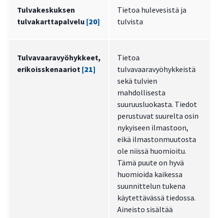
Tulvakeskuksen
Tietoa hulevesistä ja
tulvakarttapalvelu
[20]
tulvista
Tulvavaaravyöhykkeet,
Tietoa
erikoisskenaariot
[21]
tulvavaaravyöhykkeistä
sekä tulvien
mahdollisesta
suuruusluokasta. Tiedot
perustuvat suurelta osin
nykyiseen ilmastoon,
eikä ilmastonmuutosta
ole niissä huomioitu.
Tämä puute on hyvä
huomioida kaikessa
suunnittelun tukena
käytettävässä tiedossa.
Aineisto sisältää