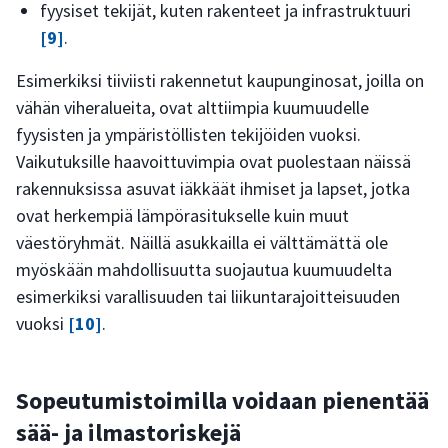
fyysiset tekijät, kuten rakenteet ja infrastruktuuri
[9]
.
Esimerkiksi tiiviisti rakennetut kaupunginosat, joilla on
vähän viheralueita, ovat alttiimpia kuumuudelle
fyysisten ja ympäristöllisten tekijöiden vuoksi.
Vaikutuksille haavoittuvimpia ovat puolestaan näissä
rakennuksissa asuvat iäkkäät ihmiset ja lapset, jotka
ovat herkempiä lämpörasitukselle kuin muut
väestöryhmät. Näillä asukkailla ei välttämättä ole
myöskään mahdollisuutta suojautua kuumuudelta
esimerkiksi varallisuuden tai liikuntarajoitteisuuden
vuoksi
[10]
.
Sopeutumistoimilla voidaan pienentää
sää- ja ilmastoriskejä