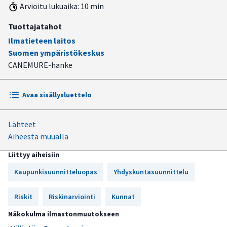
Arvioitu lukuaika: 10 min
Tuottajatahot
Ilmatieteen laitos
Suomen ympäristökeskus
CANEMURE-hanke
Avaa sisällysluettelo
Lähteet
Sää- ja ilmastoriskien mahdollisuuksiin vaikuttavat useat
Aiheesta muualla
tekijät
Liittyy aiheisiin
Kaupunkisuunnittelu on osa sää- ja ilmastoriskien
hallintaa
Kaupunkisuunnitteluopas
Yhdyskuntasuunnittelu
Sopeutumistoimilla voidaan pienentää sää- ja
Riskit
Riskinarviointi
Kunnat
ilmastoriskejä
Näkokulma ilmastonmuutokseen
Esimerkkejä työkaluista ja menetelmistä ilmastoriskien