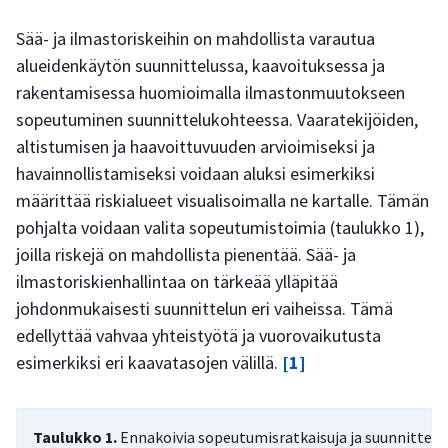
Sää- ja ilmastoriskeihin on mahdollista varautua
alueidenkäytön suunnittelussa, kaavoituksessa ja
rakentamisessa huomioimalla ilmastonmuutokseen
sopeutuminen suunnittelukohteessa. Vaaratekijöiden,
altistumisen ja haavoittuvuuden arvioimiseksi ja
havainnollistamiseksi voidaan aluksi esimerkiksi
määrittää riskialueet visualisoimalla ne kartalle. Tämän
pohjalta voidaan valita sopeutumistoimia (taulukko 1),
joilla riskejä on mahdollista pienentää. Sää- ja
ilmastoriskienhallintaa on tärkeää ylläpitää
johdonmukaisesti suunnittelun eri vaiheissa. Tämä
edellyttää vahvaa yhteistyötä ja vuorovaikutusta
esimerkiksi eri kaavatasojen välillä.
[1]
Taulukko 1.
Ennakoivia sopeutumisratkaisuja ja suunnittelut