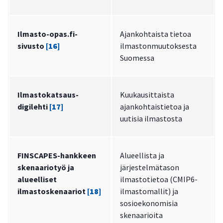
Ilmasto-opas.fi-
Ajankohtaista tietoa
sivusto
[16]
ilmastonmuutoksesta
Suomessa
Ilmastokatsaus-
Kuukausittaista
digilehti
[17]
ajankohtaistietoa ja
uutisia ilmastosta
FINSCAPES-hankkeen
Alueellista ja
skenaariotyö ja
järjestelmätason
alueelliset
ilmastotietoa (CMIP6-
ilmastoskenaariot
[18]
ilmastomallit) ja
sosioekonomisia
skenaarioita