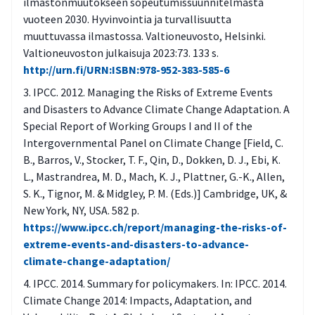
huomioitu esimerkiksi hulevesien
ilmastonmuutokseen sopeutumissuunnitelmasta
vuoteen 2030. Hyvinvointia ja turvallisuutta
hallinnassa, materiaalien läpäisevyydessä
muuttuvassa ilmastossa. Valtioneuvosto, Helsinki.
sekä viherrakenteessa?
Valtioneuvoston julkaisuja 2023:73. 133 s.
Onko lämpötilan nousun vaikutukset
http://urn.fi/URN:ISBN:978-952-383-585-6
sisäilman laatuun huomioitu?
IPCC. 2012. Managing the Risks of Extreme Events
Onko rakennusten lämmitystarpeen lisäksi
and Disasters to Advance Climate Change Adaptation. A
Special Report of Working Groups I and II of the
huomioitu viilennystarve?
Intergovernmental Panel on Climate Change [Field, C.
Onko lämpötilan nousu huomioitu
B., Barros, V., Stocker, T. F., Qin, D., Dokken, D. J., Ebi, K.
ulkotiloissa esimerkiksi varjopaikkojen
L., Mastrandrea, M. D., Mach, K. J., Plattner, G.-K., Allen,
määrällä?
S. K., Tignor, M. & Midgley, P. M. (Eds.)] Cambridge, UK, &
New York, NY, USA. 582 p.
Onko lumikaaokseen varauduttu hulevesien
https://www.ipcc.ch/report/managing-the-risks-of-
ja tilavarauksien osalta?
extreme-events-and-disasters-to-advance-
Onko kriittisten toimintojen ylläpitämiseksi
climate-change-adaptation/
laadittu ennalta varautumisen
IPCC. 2014. Summary for policymakers. In: IPCC. 2014.
suunnitelma?
Climate Change 2014: Impacts, Adaptation, and