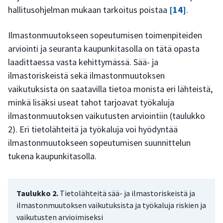
hallitusohjelman mukaan tarkoitus poistaa
[14]
.
Ilmastonmuutokseen sopeutumisen toimenpiteiden
arviointi ja seuranta kaupunkitasolla on tätä opasta
laadittaessa vasta kehittymässä. Sää- ja
ilmastoriskeistä sekä ilmastonmuutoksen
vaikutuksista on saatavilla tietoa monista eri lähteistä,
minkä lisäksi useat tahot tarjoavat työkaluja
ilmastonmuutoksen vaikutusten arviointiin (taulukko
2). Eri tietolähteitä ja työkaluja voi hyödyntää
ilmastonmuutokseen sopeutumisen suunnittelun
tukena kaupunkitasolla.
Taulukko 2.
Tietolähteitä sää- ja ilmastoriskeistä ja
ilmastonmuutoksen vaikutuksista ja työkaluja riskien ja
vaikutusten arvioimiseksi