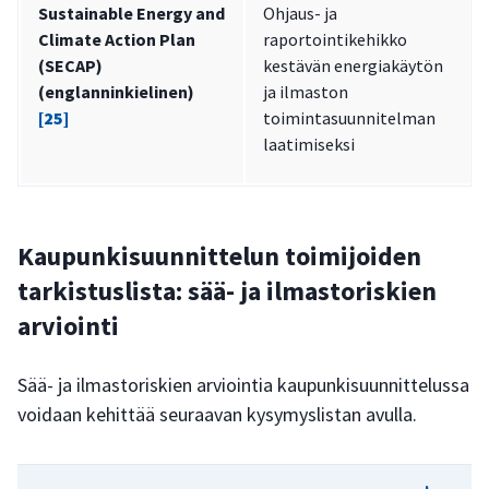
Sustainable Energy and
Ohjaus- ja
Climate Action Plan
raportointikehikko
(SECAP)
kestävän energiakäytön
(englanninkielinen)
ja ilmaston
[25]
toimintasuunnitelman
laatimiseksi
Kaupunkisuunnittelun toimijoiden
tarkistuslista: sää- ja ilmastoriskien
arviointi
Sää- ja ilmastoriskien arviointia kaupunkisuunnittelussa
voidaan kehittää seuraavan kysymyslistan avulla.