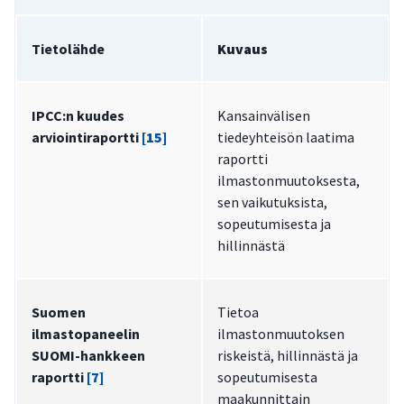
Tietolähde
Kuvaus
IPCC:n kuudes
Kansainvälisen
arviointiraportti
[15]
tiedeyhteisön laatima
raportti
ilmastonmuutoksesta,
sen vaikutuksista,
sopeutumisesta ja
hillinnästä
Suomen
Tietoa
ilmastopaneelin
ilmastonmuutoksen
SUOMI-hankkeen
riskeistä, hillinnästä ja
raportti
[7]
sopeutumisesta
maakunnittain