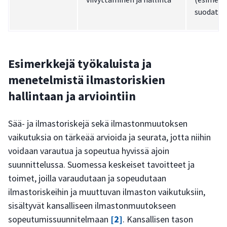
suodatus)
Esimerkkejä työkaluista ja
menetelmistä ilmastoriskien
hallintaan ja arviointiin
Sää- ja ilmastoriskejä sekä ilmastonmuutoksen
vaikutuksia on tärkeää arvioida ja seurata, jotta niihin
voidaan varautua ja sopeutua hyvissä ajoin
suunnittelussa. Suomessa keskeiset tavoitteet ja
toimet, joilla varaudutaan ja sopeudutaan
ilmastoriskeihin ja muuttuvan ilmaston vaikutuksiin,
sisältyvät kansalliseen ilmastonmuutokseen
sopeutumissuunnitelmaan
[2]
. Kansallisen tason