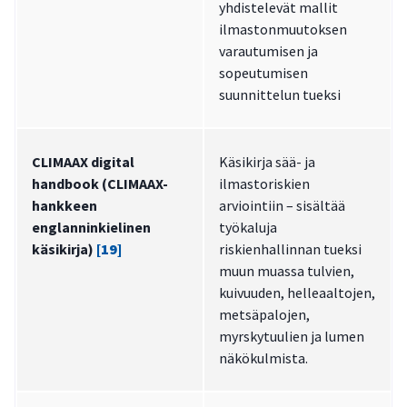
yhdistelevät mallit
ilmastonmuutoksen
varautumisen ja
sopeutumisen
suunnittelun tueksi
CLIMAAX digital
Käsikirja sää- ja
handbook (CLIMAAX-
ilmastoriskien
hankkeen
arviointiin – sisältää
englanninkielinen
työkaluja
käsikirja)
[19]
riskienhallinnan tueksi
muun muassa tulvien,
kuivuuden, helleaaltojen,
metsäpalojen,
myrskytuulien ja lumen
näkökulmista.