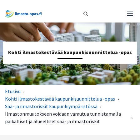
Kohti ilmastokestävää kaupunkisuunnittelua -opas
Etusivu
›
Kohti ilmastokestävää kaupunkisuunnittelua -opas
›
Sää- ja ilmastoriskit kaupunkiympäristössä
›
Ilmastonmuutokseen voidaan varautua tunnistamalla
›
paikalliset ja alueelliset sää- ja ilmastoriskit