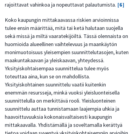
rajoittavat vahinkoa ja nopeuttavat palautumista.
[6]
Koko kaupungin mittakaavassa riskien arvioinnissa
tulee ensin määrittää, mitä tai ketä halutaan suojella
sekä missä ja miltä vaaratekijöiltä. Tässä olennaista on
huomioida alueellinen vaihtelevuus ja maankäytön
monimuotoisuus yleisempien suunnittelutasojen, kuten
maakuntakaavan ja yleiskaavan, yhteydessä.
Yksityiskohtaisempaa suunnittelua tulee myös
toteuttaa aina, kun se on mahdollista.
Yksityiskohtainen suunnittelu vaatii kuitenkin
enemmän resursseja, minkä vuoksi yleisluonteisella
suunnittelulla on merkittävä rooli. Yleisluonteinen
suunnittelu auttaa tunnistamaan laajempia uhkia ja
haavoittuvuuksia kokonaisvaltaisesti kaupungin
mittakaavalla. Yhdistämällä ja soveltamalla kerättyä
tietoa voidaan syventyä yksityiskohtaisempiin arvioihin