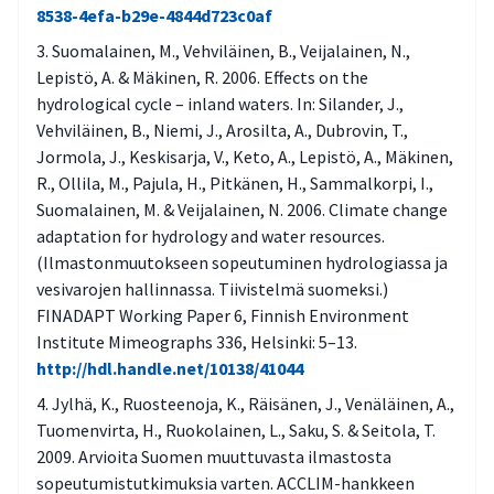
8538-4efa-b29e-4844d723c0af
Suomalainen, M., Vehviläinen, B., Veijalainen, N.,
Lepistö, A. & Mäkinen, R. 2006. Effects on the
hydrological cycle – inland waters. In: Silander, J.,
Vehviläinen, B., Niemi, J., Arosilta, A., Dubrovin, T.,
Jormola, J., Keskisarja, V., Keto, A., Lepistö, A., Mäkinen,
R., Ollila, M., Pajula, H., Pitkänen, H., Sammalkorpi, I.,
Suomalainen, M. & Veijalainen, N. 2006. Climate change
adaptation for hydrology and water resources.
(Ilmastonmuutokseen sopeutuminen hydrologiassa ja
vesivarojen hallinnassa. Tiivistelmä suomeksi.)
FINADAPT Working Paper 6, Finnish Environment
Institute Mimeographs 336, Helsinki: 5–13.
http://hdl.handle.net/10138/41044
Jylhä, K., Ruosteenoja, K., Räisänen, J., Venäläinen, A.,
Tuomenvirta, H., Ruokolainen, L., Saku, S. & Seitola, T.
2009. Arvioita Suomen muuttuvasta ilmastosta
sopeutumistutkimuksia varten. ACCLIM-hankkeen