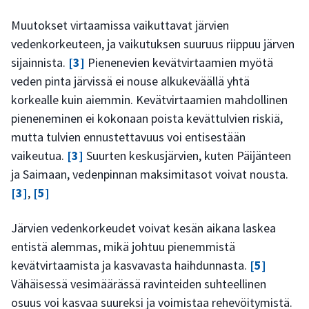
Muutokset virtaamissa vaikuttavat järvien
vedenkorkeuteen, ja vaikutuksen suuruus riippuu järven
sijainnista.
[3]
Pienenevien kevätvirtaamien myötä
veden pinta järvissä ei nouse alkukeväällä yhtä
korkealle kuin aiemmin. Kevätvirtaamien mahdollinen
pieneneminen ei kokonaan poista kevättulvien riskiä,
mutta tulvien ennustettavuus voi entisestään
vaikeutua.
[3]
Suurten keskusjärvien, kuten Päijänteen
ja Saimaan, vedenpinnan maksimitasot voivat nousta.
[3]
,
[5]
Järvien vedenkorkeudet voivat kesän aikana laskea
entistä alemmas, mikä johtuu pienemmistä
kevätvirtaamista ja kasvavasta haihdunnasta.
[5]
Vähäisessä vesimäärässä ravinteiden suhteellinen
osuus voi kasvaa suureksi ja voimistaa rehevöitymistä.