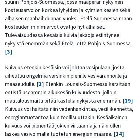
suurin Pohjois-Suomessa, jossa maaperän nykyinen
kosteusarvo on korkea lyhyiden ja kylmien kesien sekä
alhaisen maahaihdunnan vuoksi. Etelä-Suomessa maan
kosteuden minimiarvot ovat jo nyt alhaiset.
Tulevaisuudessa kesäisiä kuivia jaksoja esiintynee
nykyistä enemmän sekä Etelä- että Pohjois-Suomessa.
[3]
Kuivuus etenkin kesäisin voi johtaa vesipulaan, josta
aiheutuu ongelmia varsinkin pienille vesivarannoille ja
maaseudulle.
[3]
Etenkin Lounais-Suomessa kärsitään
entistä useammin alkukesän kuivuudesta, jolloin
maatalousmaita pitää kastella nykyistä enemmän.
[19]
Kuivuus voi haitata niin vedenhankintaa, vesiliikennettä,
energiantuotantoa kuin teollisuuttakin. Kesäaikainen
kuivuus voi pienentää jokien virtaamia ja näin ollen
laskea vesivoimalla tuotetun energian määrää.
[14]