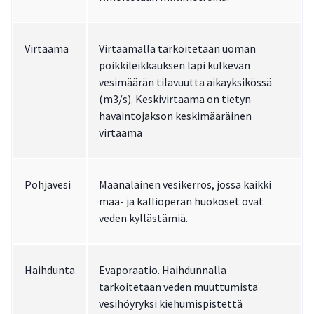
Virtaama
Virtaamalla tarkoitetaan uoman
poikkileikkauksen läpi kulkevan
vesimäärän tilavuutta aikayksikössä
(m3/s). Keskivirtaama on tietyn
havaintojakson keskimääräinen
virtaama
Pohjavesi
Maanalainen vesikerros, jossa kaikki
maa- ja kallioperän huokoset ovat
veden kyllästämiä.
Haihdunta
Evaporaatio. Haihdunnalla
tarkoitetaan veden muuttumista
vesihöyryksi kiehumispistettä