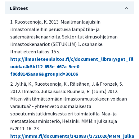
Lähteet
Ruosteenoja, K. 2013. Maailmanlaajuisiin
ilmastomalleihin perustuvia lämpötila- ja
sademääräskenaarioita. Sektoritutkimusohjelman
ilmastoskenaariot (SETUKLIM) 1. osahanke.
Ilmatieteen laitos. 15 s.
http://ilmatieteenlaitos.fi/c/document_library/get_file?
uuid=c4c5bf12-655e-467a-9ee0-
f06d8145aaa6&groupId=30106
Jylhä, K., Ruosteenoja, K., Räisänen, J. & Fronzek, S.
2012. Ilmasto. Julkaisussa: Ruuhela, R. (toim.) 2012.
Miten väistämättömään ilmastonmuutokseen voidaan
varautua? - yhteenveto suomalaisesta
sopeutumistutkimuksesta eri toimialoilla. Maa- ja
metsätalousministeriö, Helsinki. MMM:n julkaisuja
6/2011: 16–23.
http://mmm.fi/documents/1410837/1721026/MMM_julkais