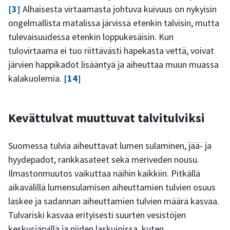
[3]
Alhaisesta virtaamasta johtuva kuivuus on nykyisin
ongelmallista matalissa järvissä etenkin talvisin, mutta
tulevaisuudessa etenkin loppukesäisin. Kun
tulovirtaama ei tuo riittävästi hapekasta vettä, voivat
järvien happikadot lisääntyä ja aiheuttaa muun muassa
kalakuolemia.
[14]
Kevättulvat muuttuvat talvitulviksi
Suomessa tulvia aiheuttavat lumen sulaminen, jää- ja
hyydepadot, rankkasateet sekä meriveden nousu.
Ilmastonmuutos vaikuttaa näihin kaikkiin. Pitkällä
aikavälillä lumensulamisen aiheuttamien tulvien osuus
laskee ja sadannan aiheuttamien tulvien määrä kasvaa.
Tulvariski kasvaa erityisesti suurten vesistöjen
keskusjärvillä ja niiden laskujoissa, kuten