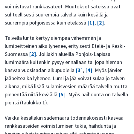
voimistuvat rankkasateet. Muutokset sateissa ovat
suhteellisesti suurempia talvella kuin kesällä ja
suurempia pohjoisessa kuin etelässä
[1]
,
[2]
.
Talvella lunta kertyy aiempaa vähemmän ja
lumipeitteinen aika lyhenee, erityisesti Etelä- ja Keski-
Suomessa
[2]
. Joillakin alueilla Pohjois-Lapissa
lumimäärä kuitenkin pysyy ennallaan tai jopa hieman
kasvaa vuosisadan alkupuolella
[3]
,
[4]
. Myös järvien
jääpeiteaika lyhenee. Lumi ja jää voivat sulaa jo talven
aikana, mikä lisää sulamisvesien määrää talvella mutta
pienentää niitä keväällä
[5]
. Myös haihdunta on talvella
pientä (taulukko 1).
Vaikka kesälläkin sademäärä todennäköisesti kasvaa
rankkasateiden voimistumisen takia, haihdunta ja
kevään aikaistuminen voivat silti vähentää veden