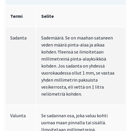
Termi
Selite
Sadanta
Sademäärä. Se on maahan sataneen
veden määrä pinta-alaa ja aikaa
kohden. Yleensä se ilmoitetaan
millimetreinä pinta-alayksikköä
kohden. Jos sadanta on yhdessä
vuorokaudessa ollut 1 mm, se vastaa
yhden millimetrin paksuista
vesikerrosta, eli vettä on 1 litra
neliömetriä kohden.
Valunta
Se sadannan osa, joka valuu kohti
uomaa maan pinnalla tai sisällä.
Ilmoitetaan millimetreinä.