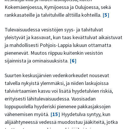
Kokemäenjoessa, Kymijoessa ja Oulujoessa, sekä
rankkasateille ja talvitulville alttiilla kohteilla.
[5]
Tulevaisuudessa vesistöjen syys- ja talvitulvat
yleistyvät ja kasvavat, kun taas kevättulvat aikaistuvat
ja mahdollisesti Pohjois-Lappia lukuun ottamatta
pienenevät. Muutos riippuu kuitenkin vesistön
sijainnista ja ominaisuuksista.
[6]
Suurten keskusjärvien vedenkorkeudet nousevat
talvella nykyistä ylemmäksi, ja niiden laskujoissa
talvivirtaamien kasvu voi lisätä hyydetulvien riskiä,
erityisesti lähitulevaisuudessa. Vuosisadan
loppupuolella hyyderiski pienenee pakkasjaksojen
vähenemisen myötä.
[15]
Hyydetulva syntyy, kun
alijäähtyneessä vedessä muodostuu jääkiteitä, jotka