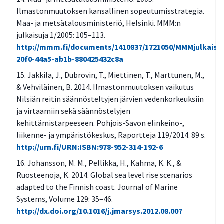
Ilmastonmuutoksen kansallinen sopeutumisstrategia.
Maa- ja metsätalousministeriö, Helsinki. MMM:n
julkaisuja 1/2005: 105–113.
http://mmm.fi/documents/1410837/1721050/MMMjulkaisu
20f0-44a5-ab1b-880425432c8a
Jakkila, J., Dubrovin, T., Miettinen, T., Marttunen, M.,
& Vehviläinen, B. 2014. Ilmastonmuutoksen vaikutus
Nilsiän reitin säännösteltyjen järvien vedenkorkeuksiin
ja virtaamiin sekä säännöstelyjen
kehittämistarpeeseen. Pohjois-Savon elinkeino-,
liikenne- ja ympäristökeskus, Raportteja 119/2014. 89 s.
http://urn.fi/URN:ISBN:978-952-314-192-6
Johansson, M. M., Pellikka, H., Kahma, K. K., &
Ruosteenoja, K. 2014. Global sea level rise scenarios
adapted to the Finnish coast. Journal of Marine
Systems, Volume 129: 35–46.
http://dx.doi.org/10.1016/j.jmarsys.2012.08.007