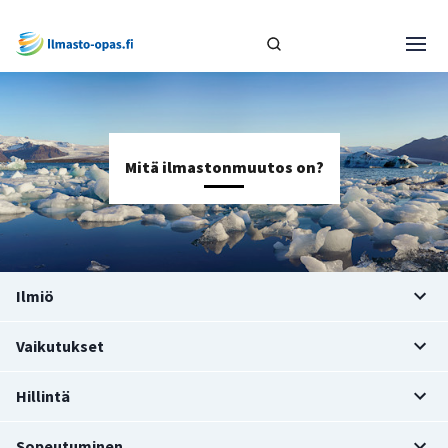
Mitä ilmastonmuutos on?
Ilmiö
Vaikutukset
Hillintä
Sopeutuminen