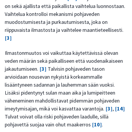
on sekä ajallista että paikallista vaihtelua luonnostaan.
Vaihtelua kontrolloi mekanismi pohjaveden
muodostumisesta ja purkautumisesta, joka on
riippuvaista ilmastosta ja vaihtelee maantieteellisesti.
[3]
Ilmastonmuutos voi vaikuttaa käytettävissä olevan
veden määrän sekä paikalliseen että vuodenaikaiseen
jakautumiseen.
[3]
Talvisin pohjaveden tason
arvioidaan nousevan nykyistä korkeammalle
lisääntyneen sadannan ja lauhemman sään vuoksi.
Lisäksi pidentynyt sulan maan aika ja lumipeitteen
väheneminen mahdollistavat pidemmän pohjaveden
imeytymisajan, mikä voi kasvattaa varantoja.
[3]
,
[14]
Tulvat voivat olla riski pohjaveden laadulle, sillä
pohjavettä suojaa vain ohut maakerros
[10]
.