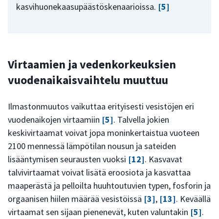
kasvihuonekaasupäästöskenaarioissa.
[5]
Virtaamien ja vedenkorkeuksien
vuodenaikaisvaihtelu muuttuu
Ilmastonmuutos vaikuttaa erityisesti vesistöjen eri
vuodenaikojen virtaamiin
[5]
. Talvella jokien
keskivirtaamat voivat jopa moninkertaistua vuoteen
2100 mennessä lämpötilan nousun ja sateiden
lisääntymisen seurausten vuoksi
[12]
. Kasvavat
talvivirtaamat voivat lisätä eroosiota ja kasvattaa
maaperästä ja pelloilta huuhtoutuvien typen, fosforin ja
orgaanisen hiilen määrää vesistöissä
[3]
,
[13]
. Keväällä
virtaamat sen sijaan pienenevät, kuten valuntakin
[5]
.