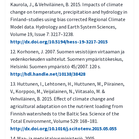
Kaurola, J., & Vehviläinen, B. 2015. Impacts of climate
change on temperature, precipitation and hydrology in
Finland–studies using bias corrected Regional Climate
Model data. Hydrology and Earth System Sciences,
Volume 19, Issue 7: 3217–3238.
http://dx.doi.org/10.5194/hess-19-3217-2015
Korhonen, J. 2007. Suomen vesistöjen virtaaman ja
vedenkorkeuden vaihtelut. Suomen ympäristökeskus,
Helsinki. Suomen ympäristö 45/2007. 120 s.
http://hdl.handle.net/10138/38428
Huttunen, I., Lehtonen, H., Huttunen, M., Piirainen,
V., Korppoo, M., Veijalainen, N., Viitasalo, M. &
Vehviläinen, B. 2015. Effect of climate change and
agricultural adaptation on the nutrient loading from
Finnish watersheds to the Baltic Sea. Science of the
Total Environment, Volume 529: 168–181.
http://dx.doi.org/10.1016/j.scitotenv.2015.05.055
Maa- ja metsätalousministeriö. 2005.