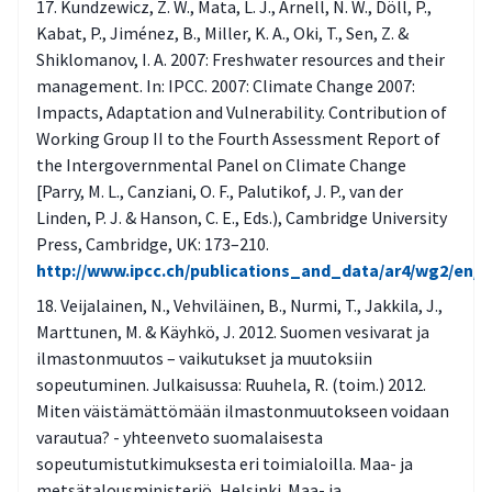
Kundzewicz, Z. W., Mata, L. J., Arnell, N. W., Döll, P.,
Kabat, P., Jiménez, B., Miller, K. A., Oki, T., Sen, Z. &
Shiklomanov, I. A. 2007: Freshwater resources and their
management. In: IPCC. 2007: Climate Change 2007:
Impacts, Adaptation and Vulnerability. Contribution of
Working Group II to the Fourth Assessment Report of
the Intergovernmental Panel on Climate Change
[Parry, M. L., Canziani, O. F., Palutikof, J. P., van der
Linden, P. J. & Hanson, C. E., Eds.), Cambridge University
Press, Cambridge, UK: 173–210.
http://www.ipcc.ch/publications_and_data/ar4/wg2/en/c
Veijalainen, N., Vehviläinen, B., Nurmi, T., Jakkila, J.,
Marttunen, M. & Käyhkö, J. 2012. Suomen vesivarat ja
ilmastonmuutos – vaikutukset ja muutoksiin
sopeutuminen. Julkaisussa: Ruuhela, R. (toim.) 2012.
Miten väistämättömään ilmastonmuutokseen voidaan
varautua? - yhteenveto suomalaisesta
sopeutumistutkimuksesta eri toimialoilla. Maa- ja
metsätalousministeriö, Helsinki. Maa- ja