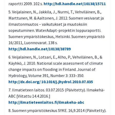
raportti 2009. 102 s.
http://hdl.handle.net/10138/15711
Veijalainen, N., Jakkila, J., Nurmi, T., Vehviläinen, B.,
Marttunen, M. & Aaltonen, J. 2012. Suomen vesivarat ja
ilmastonmuutos – vaikutukset ja muutoksiin
sopeutuminen. WaterAdapt-projektin loppuraportti.
Suomen ympäristökeskus, Helsinki. Suomen ympäristö
16/2011, Luonnovarat. 138 s.
http://hdl.handle.net/10138/38789
Veijalainen, N., Lotsari, E., Alho, P., Vehviläinen, B., &
Käyhkö, J. 2010. National scale assessment of climate
change impacts on flooding in Finland. Journal of
Hydrology, Volume 391, Number 3: 333–350.
http://dx.doi.org/ 10.1016/j.jhydrol.2010.07.035
Ilmatieteen laitos. 03.07.2015 (Päivitetty). Ilmakehä-
ABC [Viitattu 14.4.2016.]
http://ilmatieteenlaitos.fi/ilmakeha-abc
Suomen ympäristökeskus SYKE. 16,9.2014 (Päivitetty).