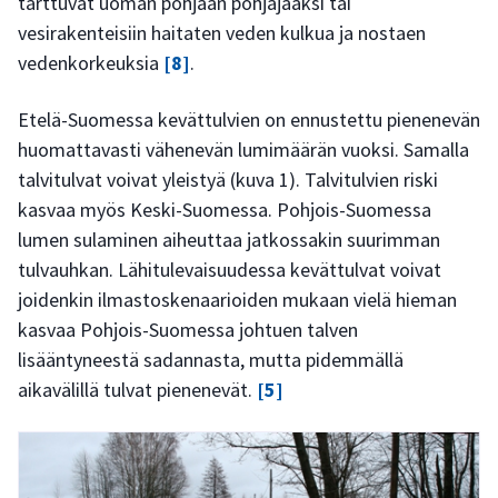
tarttuvat uoman pohjaan pohjajääksi tai
vesirakenteisiin haitaten veden kulkua ja nostaen
vedenkorkeuksia
[8]
.
Etelä-Suomessa kevättulvien on ennustettu pienenevän
huomattavasti vähenevän lumimäärän vuoksi. Samalla
talvitulvat voivat yleistyä (kuva 1). Talvitulvien riski
kasvaa myös Keski-Suomessa. Pohjois-Suomessa
lumen sulaminen aiheuttaa jatkossakin suurimman
tulvauhkan. Lähitulevaisuudessa kevättulvat voivat
joidenkin ilmastoskenaarioiden mukaan vielä hieman
kasvaa Pohjois-Suomessa johtuen talven
lisääntyneestä sadannasta, mutta pidemmällä
aikavälillä tulvat pienenevät.
[5]