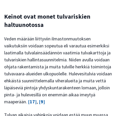
Keinot ovat monet tulvariskien
haltuunotossa
Veden määrään liittyviin ilmastonmuutoksen
vaikutuksiin voidaan sopeutua eli varautua esimerkiksi
laatimalla tulvalainsäädännön vaatimia tulvakarttoja ja
tulvariskien hallintasuunnitelmia. Niiden avulla voidaan
ohjata rakentamista ja muita tulville herkkiä toimintoja
tulvavaara-alueiden ulkopuolelle. Hulevesitulvia voidaan
ehkäistä suunnittelemalla viheralueita ja muita vettä
läpäiseviä pintoja yhdyskuntarakenteen lomaan, jolloin
pinta- ja hulevesillä on enemmän aikaa imeytyä
maaperään.
[17]
,
[9]
Tulvan aikaisia vahinkoja voidaan estää muun muassa