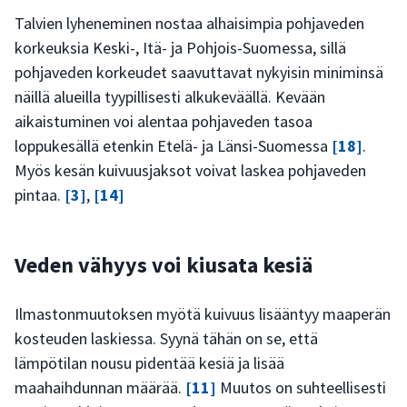
Talvien lyheneminen nostaa alhaisimpia pohjaveden
korkeuksia Keski-, Itä- ja Pohjois-Suomessa, sillä
pohjaveden korkeudet saavuttavat nykyisin miniminsä
näillä alueilla tyypillisesti alkukeväällä. Kevään
aikaistuminen voi alentaa pohjaveden tasoa
loppukesällä etenkin Etelä- ja Länsi-Suomessa
[18]
.
Myös kesän kuivuusjaksot voivat laskea pohjaveden
pintaa.
[3]
,
[14]
Veden vähyys voi kiusata kesiä
Ilmastonmuutoksen myötä kuivuus lisääntyy maaperän
kosteuden laskiessa. Syynä tähän on se, että
lämpötilan nousu pidentää kesiä ja lisää
maahaihdunnan määrää.
[11]
Muutos on suhteellisesti