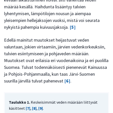
määrää kesällä. Haihdunta lisääntyy talvien
lyhentymisen, lämpötilojen nousun ja aiempaa
yleisempien hellejaksojen vuoksi, mistä voi seurata
nykyistä pahempia kuivuusjaksoja.
[5]
Edellä mainitut muutokset heijastuvat veden
valuntaan, jokien virtaamiin, järvien vedenkorkeuksiin,
tulvien esiintymiseen ja pohjaveden määrään.
Muutokset ovat erilaisia eri vuodenaikoina ja eri puolilla
Suomea. Tulvat todennäköisesti pienenevät Kainuussa
ja Pohjois-Pohjanmaalla, kun taas Järvi-Suomen
suurilla järvillä tulvat pahenevat
[6]
.
Taulukko 1.
Keskeisimmät veden määrään liittyvät
käsitteet
[7]
,
[8]
,
[9]
.