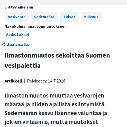
Liittyy aiheisiin
Valunnan lisääntymisestä huolimatta alueellisia eroja
esiintyy
Vesivarat
Sademäärä
Tulvat
Kuivuus
Virtaamien ja vedenkorkeuksien vuodenaikaisvaihtelu
Näkokulma ilmastonmuutokseen
muuttuu
Vaikutukset
Jaa sisältö
Kevättulvat muuttuvat talvitulviksi
Ilmastonmuutos sekoittaa Suomen
Pohjavettä on talvella enemmän ja kesällä ehkä
vähemmän
vesipalettia
Veden vähyys voi kiusata kesiä
Artikkeli
Päivitetty: 14.7.2016
Keinot ovat monet tulvariskien haltuunotossa
Ilmastonmuutos muuttaa vesivarojen
määrää ja niiden ajallista esiintymistä.
Sademäärän kasvu lisännee valuntaa ja
jokien virtaamia, mutta muutokset