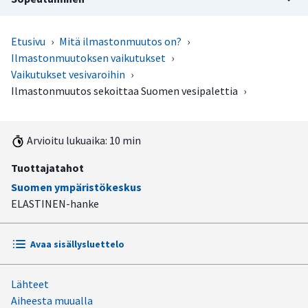
Etusivu
›
Mitä ilmastonmuutos on?
›
Ilmastonmuutoksen vaikutukset
›
Vaikutukset vesivaroihin
›
Ilmastonmuutos sekoittaa Suomen vesipalettia
›
Arvioitu lukuaika: 10 min
Tuottajatahot
Suomen ympäristökeskus
ELASTINEN-hanke
Avaa sisällysluettelo
Lähteet
Sademäärien kasvu lisää veden määrää, lämpötilan nousu
Aiheesta muualla
myös kuivuusjaksoja