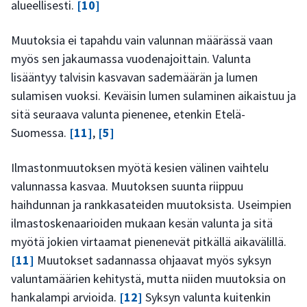
alueellisesti.
[10]
Muutoksia ei tapahdu vain valunnan määrässä vaan
myös sen jakaumassa vuodenajoittain. Valunta
lisääntyy talvisin kasvavan sademäärän ja lumen
sulamisen vuoksi. Keväisin lumen sulaminen aikaistuu ja
sitä seuraava valunta pienenee, etenkin Etelä-
Suomessa.
[11]
,
[5]
Ilmastonmuutoksen myötä kesien välinen vaihtelu
valunnassa kasvaa. Muutoksen suunta riippuu
haihdunnan ja rankkasateiden muutoksista. Useimpien
ilmastoskenaarioiden mukaan kesän valunta ja sitä
myötä jokien virtaamat pienenevät pitkällä aikavälillä.
[11]
Muutokset sadannassa ohjaavat myös syksyn
valuntamäärien kehitystä, mutta niiden muutoksia on
hankalampi arvioida.
[12]
Syksyn valunta kuitenkin