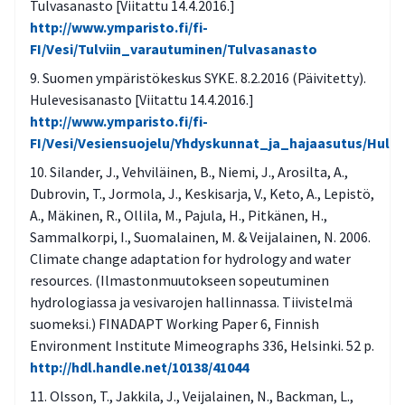
Tulvasanasto [Viitattu 14.4.2016.]
http://www.ymparisto.fi/fi-
FI/Vesi/Tulviin_varautuminen/Tulvasanasto
Suomen ympäristökeskus SYKE. 8.2.2016 (Päivitetty).
Hulevesisanasto [Viitattu 14.4.2016.]
http://www.ymparisto.fi/fi-
FI/Vesi/Vesiensuojelu/Yhdyskunnat_ja_hajaasutus/Hule
Silander, J., Vehviläinen, B., Niemi, J., Arosilta, A.,
Dubrovin, T., Jormola, J., Keskisarja, V., Keto, A., Lepistö,
A., Mäkinen, R., Ollila, M., Pajula, H., Pitkänen, H.,
Sammalkorpi, I., Suomalainen, M. & Veijalainen, N. 2006.
Climate change adaptation for hydrology and water
resources. (Ilmastonmuutokseen sopeutuminen
hydrologiassa ja vesivarojen hallinnassa. Tiivistelmä
suomeksi.) FINADAPT Working Paper 6, Finnish
Environment Institute Mimeographs 336, Helsinki. 52 p.
http://hdl.handle.net/10138/41044
Olsson, T., Jakkila, J., Veijalainen, N., Backman, L.,