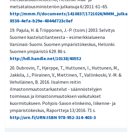
metsätalousministeriön julkaisuja 6/2011: 61–65.
http://mmm.fi/documents/1410837/1721026/MMM_julkais
8538-4efa-b29e-4844d723c0af
Pajula, H. & Triipponen, J.-P. (toim.) 2003. Selvitys
Suomen kastelutilanteesta – esimerkkialueena
Varsinais-Suomi. Suomen ympäristökeskus, Helsinki.
Suomen ympäristö 629. 86 s.
http://hdl.handle.net/10138/40552
Dubrovin, T., Hjerppe, T., Huttunen, I., Huttunen, M.,
Jakkila, J., Piirainen, V., Miettinen, T., Vallinkoski, V.-M. &
Vehviläinen, B. 2016. Iisalmen reitin
ilmastonmuutostarkastelut - säännöstelyjen
toimivuus ja ilmastonmuutoksen vaikutukset
kuormitukseen. Pohjois-Savon elinkeino, liikenne- ja
ympäristökeskus, Raportteja 13/2016. 71 s.
http://urn.fi/URN:ISBN 978-952-314-403-3