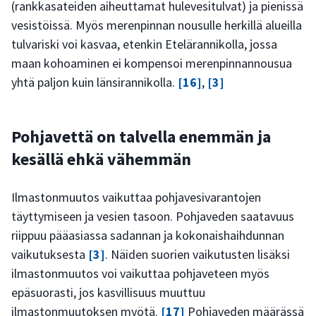
(rankkasateiden aiheuttamat hulevesitulvat) ja pienissä
vesistöissä. Myös merenpinnan nousulle herkillä alueilla
tulvariski voi kasvaa, etenkin Etelärannikolla, jossa
maan kohoaminen ei kompensoi merenpinnannousua
yhtä paljon kuin länsirannikolla.
[16]
,
[3]
Pohjavettä on talvella enemmän ja
kesällä ehkä vähemmän
Ilmastonmuutos vaikuttaa pohjavesivarantojen
täyttymiseen ja vesien tasoon. Pohjaveden saatavuus
riippuu pääasiassa sadannan ja kokonaishaihdunnan
vaikutuksesta
[3]
. Näiden suorien vaikutusten lisäksi
ilmastonmuutos voi vaikuttaa pohjaveteen myös
epäsuorasti, jos kasvillisuus muuttuu
ilmastonmuutoksen myötä.
[17]
Pohjaveden määrässä