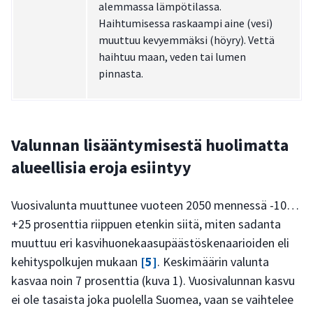
alemmassa lämpötilassa.
Haihtumisessa raskaampi aine (vesi)
muuttuu kevyemmäksi (höyry). Vettä
haihtuu maan, veden tai lumen
pinnasta.
Valunnan lisääntymisestä huolimatta
alueellisia eroja esiintyy
Vuosivalunta muuttunee vuoteen 2050 mennessä -10…
+25 prosenttia riippuen etenkin siitä, miten sadanta
muuttuu eri kasvihuonekaasupäästöskenaarioiden eli
kehityspolkujen mukaan
[5]
. Keskimäärin valunta
kasvaa noin 7 prosenttia (kuva 1). Vuosivalunnan kasvu
ei ole tasaista joka puolella Suomea, vaan se vaihtelee