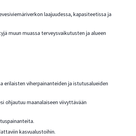
levesiviemäriverkon laajuudessa, kapasiteetissa ja
hyötyjä muun muassa terveysvaikutusten ja alueen
a erilaisten viherpainanteiden ja istutusalueiden
esi ohjautuu maanalaiseen viivyttävään
tuspainanteita.
attaviin kasvualustoihin.