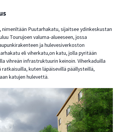
us
 nimenltään Puutarhakatu, sijaitsee ydinkeskustan
uluu Tourujoen valuma-alueeseen, jossa
aupunkirakenteen ja hulevesiverkoston
arhakatu eli viherkatu,on katu, jolla pyritään
la vihreän infrastruktuurin keinoin. Viherkaduilla
 ratkaisuilla, kuten läpäisevillä päällysteillä,
aan katujen hulevettä.