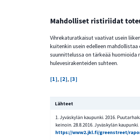
Mahdolliset ristiriidat tot
Vihrekaturatkaisut vaativat usein liike
kuitenkin usein edelleen mahdollistaa 
suunnittelussa on tärkeää huomioida m
hulevesirakenteiden suhteen.
[1]
,
[2]
,
[3]
Lähteet
Jyväskylän kaupunki. 2016. Puutarha
keinoin. 28.8.2016. Jyväskylän kaupunki. 
https://www2.jkl.fi/greenstreet/rapor