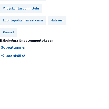
Yhdyskuntasuunnittelu
Mahdolliset ristiriidat
toteutuksessa
Luontopohjainen ratkaisu
Hulevesi
Kunnat
Näkokulma ilmastonmuutokseen
Sopeutuminen
Jaa sisältö