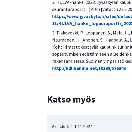
HULVA-hanke. 2023. Jyväskylän kaupu
seurantaraportti. (PDF) [Viitattu 22.3.2
https://www.jyvaskyla.fi/sites/defaul
11/HULVA_hanke_loppuraportti_202
Tikkakoski, P., Leppänen, S., Mela, H., 
Naumanen, H., Ahonen, S., Haapala, A., Lil
Kohti ilmastokestävää kaupunkisuunnit
sopeutumisen edistämiseen alueidenkäy
rakentamisessa. Suomen ympäristökeskuk
http://hdl.handle.net/10138/576343
Katso myös
Artikkeli
1.11.2024