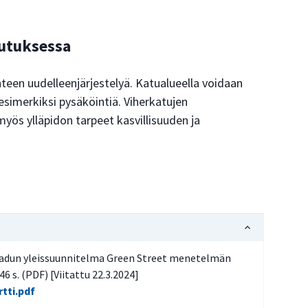
eutuksessa
nteen uudelleenjärjestelyä. Katualueella voidaan
esimerkiksi pysäköintiä. Viherkatujen
yös ylläpidon tarpeet kasvillisuuden ja
kadun yleissuunnitelma Green Street menetelmän
46 s. (PDF) [Viitattu 22.3.2024]
tti.pdf