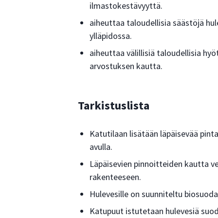
ilmastokestävyyttä.
aiheuttaa taloudellisia säästöjä hu
ylläpidossa.
aiheuttaa välillisiä taloudellisia 
arvostuksen kautta.
Tarkistuslista
Katutilaan lisätään läpäisevää pinta
avulla.
Läpäisevien pinnoitteiden kautta v
rakenteeseen.
Hulevesille on suunniteltu biosuoda
Katupuut istutetaan hulevesiä suod