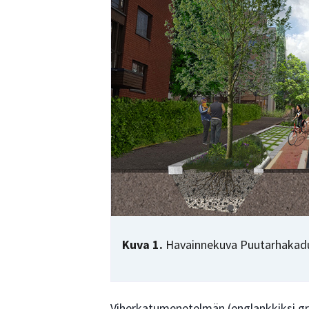
Kuva 1.
Havainnekuva Puutarhakad
Viherkatumenetelmän (englankkiksi gr