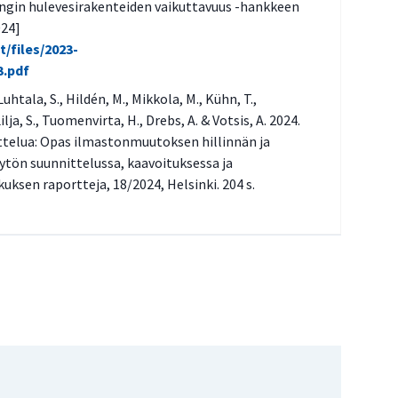
ngin hulevesirakenteiden vaikuttavuus -hankkeen
024]
t/files/2023-
3.pdf
Luhtala, S., Hildén, M., Mikkola, M., Kühn, T.,
ja, S., Tuomenvirta, H., Drebs, A. & Votsis, A. 2024.
telua: Opas ilmastonmuutoksen hillinnän ja
tön suunnittelussa, kaavoituksessa ja
sen raportteja, 18/2024, Helsinki. 204 s.