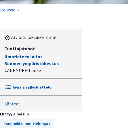
ttelussa
›
Arvioitu lukuaika: 3 min
Tuottajatahot
Ilmatieteen laitos
Suomen ympäristökeskus
CANEMURE-hanke
Avaa sisällysluettelo
Lähteet
Suunnitteluratkaisun kuvaus
Liittyy aiheisiin
Mitä ratkaisulla saavutetaan?
Kaupunkisuunnitteluopas
Tarkistuslista