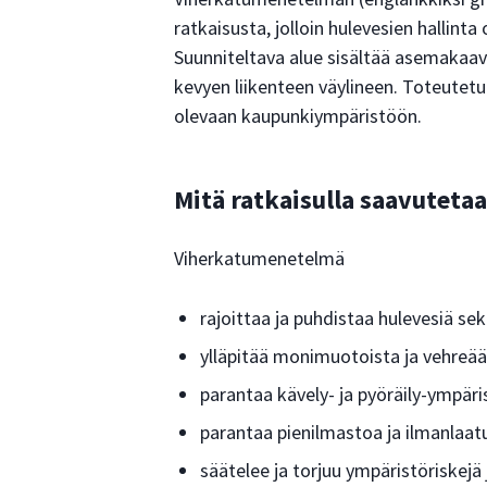
ratkaisusta, jolloin hulevesien hallin
Suunniteltava alue sisältää asemaka
kevyen liikenteen väylineen. Toteutet
olevaan kaupunkiympäristöön.
Mitä ratkaisulla saavuteta
Viherkatumenetelmä
rajoittaa ja puhdistaa hulevesiä s
ylläpitää monimuotoista ja vehreä
parantaa kävely- ja pyöräily-ympäri
parantaa pienilmastoa ja ilmanlaat
säätelee ja torjuu ympäristöriskej