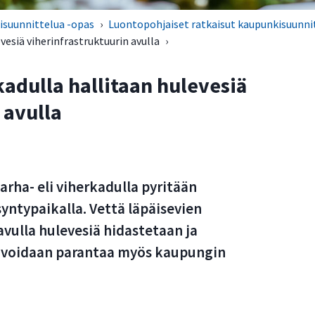
isuunnittelua -opas
›
Luontopohjaiset ratkaisut kaupunkisuunni
vesiä viherinfrastruktuurin avulla
›
adulla hallitaan hulevesiä
 avulla
arha- eli viherkadulla pyritään
yntypaikalla. Vettä läpäisevien
avulla hulevesiä hidastetaan ja
 voidaan parantaa myös kaupungin