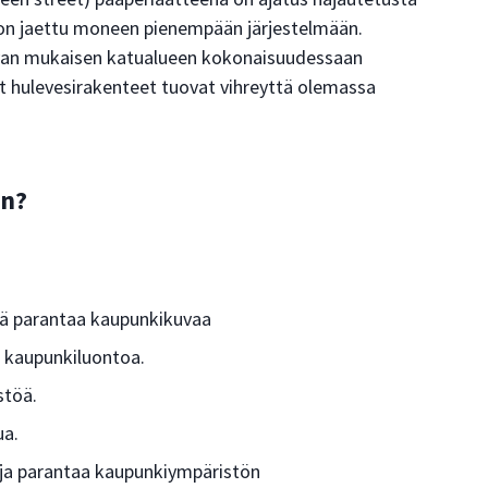
ta on jaettu moneen pienempään järjestelmään.
avan mukaisen katualueen kokonaisuudessaan
ut hulevesirakenteet tuovat vihreyttä olemassa
an?
ekä parantaa kaupunkikuvaa
ä kaupunkiluontoa.
stöä.
ua.
ä ja parantaa kaupunkiympäristön