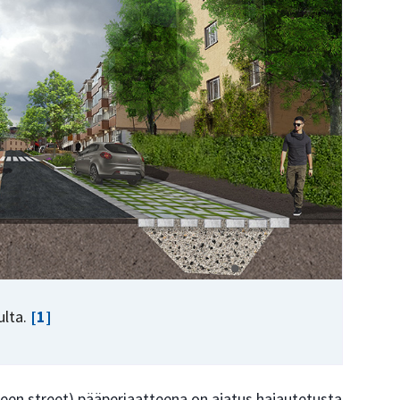
ulta.
[1]
een street) pääperiaatteena on ajatus hajautetusta