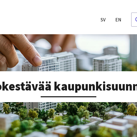
SV
EN
okestävää kaupunkisuunn