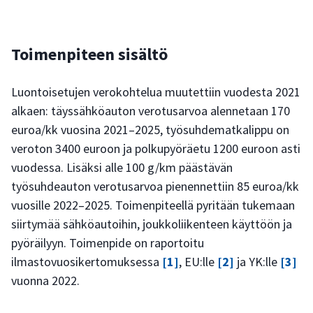
Toimenpiteen sisältö
Luontoisetujen verokohtelua muutettiin vuodesta 2021
alkaen: täyssähköauton verotusarvoa alennetaan 170
euroa/kk vuosina 2021–2025, työsuhdematkalippu on
veroton 3400 euroon ja polkupyöräetu 1200 euroon asti
vuodessa. Lisäksi alle 100 g/km päästävän
työsuhdeauton verotusarvoa pienennettiin 85 euroa/kk
vuosille 2022–2025. Toimenpiteellä pyritään tukemaan
siirtymää sähköautoihin, joukkoliikenteen käyttöön ja
pyöräilyyn. Toimenpide on raportoitu
ilmastovuosikertomuksessa
[1]
, EU:lle
[2]
ja YK:lle
[3]
vuonna 2022.