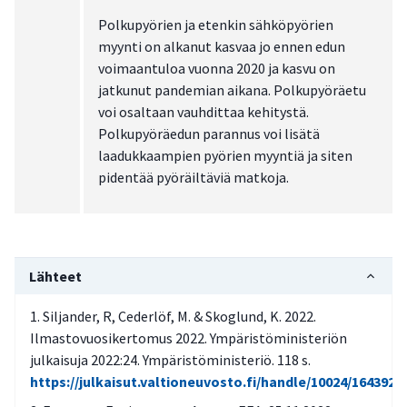
Polkupyörien ja etenkin sähköpyörien
myynti on alkanut kasvaa jo ennen edun
voimaantuloa vuonna 2020 ja kasvu on
jatkunut pandemian aikana. Polkupyöräetu
voi osaltaan vauhdittaa kehitystä.
Polkupyöräedun parannus voi lisätä
laadukkaampien pyörien myyntiä ja siten
pidentää pyöräiltäviä matkoja.
Lähteet
Siljander, R, Cederlöf, M. & Skoglund, K. 2022.
Ilmastovuosikertomus 2022. Ympäristöministeriön
julkaisuja 2022:24. Ympäristöministeriö. 118 s.
https://julkaisut.valtioneuvosto.fi/handle/10024/164392