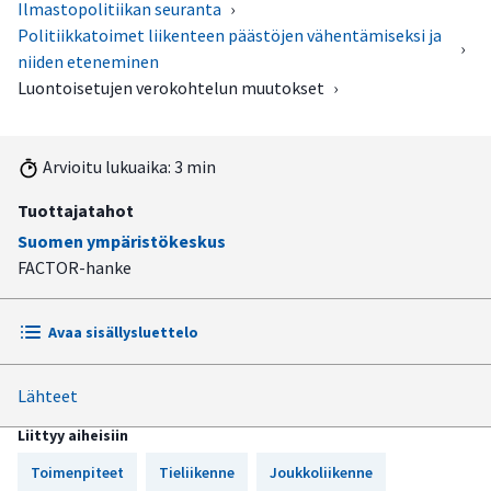
Ilmastopolitiikan seuranta
›
Politiikkatoimet liikenteen päästöjen vähentämiseksi ja
›
niiden eteneminen
Luontoisetujen verokohtelun muutokset
›
Arvioitu lukuaika: 3 min
Tuottajatahot
Suomen ympäristökeskus
FACTOR-hanke
Avaa sisällysluettelo
Lähteet
Toimenpiteen sisältö
Liittyy aiheisiin
Tilannearvio
Toimenpiteet
Tieliikenne
Joukkoliikenne