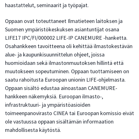
haastattelut, seminaarit ja työpajat.
Oppaan ovat toteuttaneet Ilmatieteen laitoksen ja
Suomen ympäristökeskuksen asiantuntijat osana
LIFE17 IPC/FI/000002 LIFE-IP CANEMURE -hanketta.
Osahankkeen tavoitteena oli kehittää ilmastokestävän
alue- ja kaupunkisuunnittelun ohjeet, joissa
huomioidaan sekä ilmastonmuutoksen hillintä että
muutokseen sopeutuminen. Oppaan tuottamiseen on
saatu rahoitusta Euroopan unionin LIFE-ohjelmasta.
Oppaan sisältö edustaa ainoastaan CANEMURE-
hankkeen näkemyksiä. Euroopan ilmasto-,
infrastruktuuri- ja ympäristöasioiden
toimeenpanovirasto CINEA tai Euroopan komissio eivät
ole vastuussa oppaan sisältämän informaation
mahdollisesta käytöstä.