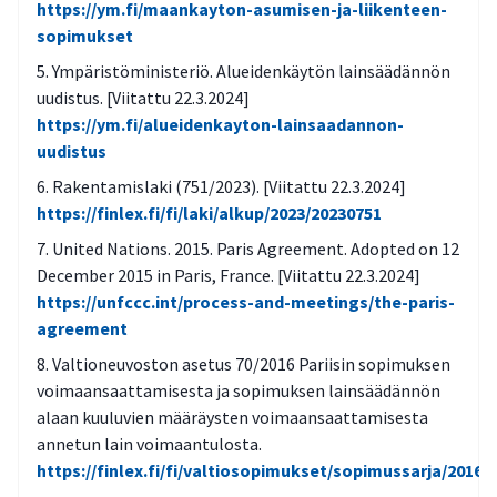
https://ym.fi/maankayton-asumisen-ja-liikenteen-
sopimukset
Ympäristöministeriö. Alueidenkäytön lainsäädännön
uudistus. [Viitattu 22.3.2024]
https://ym.fi/alueidenkayton-lainsaadannon-
uudistus
Rakentamislaki (751/2023). [Viitattu 22.3.2024]
https://finlex.fi/fi/laki/alkup/2023/20230751
United Nations. 2015. Paris Agreement. Adopted on 12
December 2015 in Paris, France. [Viitattu 22.3.2024]
https://unfccc.int/process-and-meetings/the-paris-
agreement
Valtioneuvoston asetus 70/2016 Pariisin sopimuksen
voimaansaattamisesta ja sopimuksen lainsäädännön
alaan kuuluvien määräysten voimaansaattamisesta
annetun lain voimaantulosta.
https://finlex.fi/fi/valtiosopimukset/sopimussarja/2016/