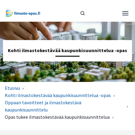
Kohti ilmastokestävää kaupunkisuunnittelua -opas
Etusivu
›
Kohti ilmastokestävää kaupunkisuunnittelua -opas
›
Oppaan tavoitteet ja ilmastokestävä
›
kaupunkisuunnittelu
Opas tukee ilmastokestävää kaupunkisuunnittelua
›