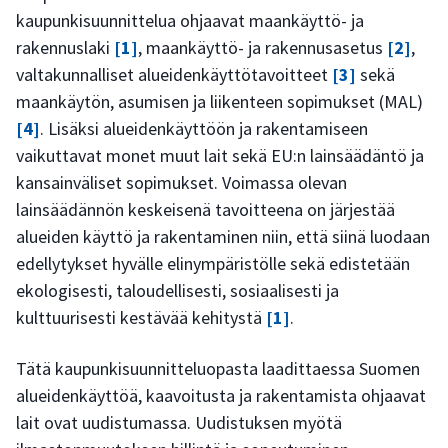
kaupunkisuunnittelua ohjaavat maankäyttö- ja
rakennuslaki
[1]
, maankäyttö- ja rakennusasetus
[2]
,
valtakunnalliset alueidenkäyttötavoitteet
[3]
sekä
maankäytön, asumisen ja liikenteen sopimukset (MAL)
[4]
. Lisäksi alueidenkäyttöön ja rakentamiseen
vaikuttavat monet muut lait sekä EU:n lainsäädäntö ja
kansainväliset sopimukset. Voimassa olevan
lainsäädännön keskeisenä tavoitteena on järjestää
alueiden käyttö ja rakentaminen niin, että siinä luodaan
edellytykset hyvälle elinympäristölle sekä edistetään
ekologisesti, taloudellisesti, sosiaalisesti ja
kulttuurisesti kestävää kehitystä
[1]
.
Tätä kaupunkisuunnitteluopasta laadittaessa Suomen
alueidenkäyttöä, kaavoitusta ja rakentamista ohjaavat
lait ovat uudistumassa. Uudistuksen myötä