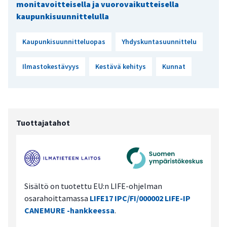
monitavoitteisella ja vuorovaikutteisella
kaupunkisuunnittelulla
Kaupunkisuunnitteluopas
Yhdyskuntasuunnittelu
Ilmastokestävyys
Kestävä kehitys
Kunnat
Tuottajatahot
Sisältö on tuotettu EU:n LIFE-ohjelman
osarahoittamassa
LIFE17 IPC/FI/000002 LIFE-IP
CANEMURE -hankkeessa
.