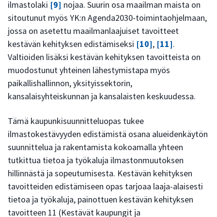
ilmastolaki
[9]
nojaa. Suurin osa maailman maista on
sitoutunut myös YK:n Agenda2030-toimintaohjelmaan,
jossa on asetettu maailmanlaajuiset tavoitteet
kestävän kehityksen edistämiseksi
[10]
,
[11]
.
Valtioiden lisäksi kestävän kehityksen tavoitteista on
muodostunut yhteinen lähestymistapa myös
paikallishallinnon, yksityissektorin,
kansalaisyhteiskunnan ja kansalaisten keskuudessa.
Tämä kaupunkisuunnitteluopas tukee
ilmastokestävyyden edistämistä osana alueidenkäytön
suunnittelua ja rakentamista kokoamalla yhteen
tutkittua tietoa ja työkaluja ilmastonmuutoksen
hillinnästä ja sopeutumisesta. Kestävän kehityksen
tavoitteiden edistämiseen opas tarjoaa laaja-alaisesti
tietoa ja työkaluja, painottuen kestävän kehityksen
tavoitteen 11 (Kestävät kaupungit ja