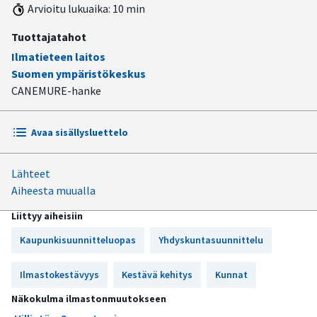
Arvioitu lukuaika: 10 min
Tuottajatahot
Ilmatieteen laitos
Suomen ympäristökeskus
CANEMURE-hanke
Avaa sisällysluettelo
Lähteet
Opas on tarkoitettu kaupunkisuunnitteluun osallistuville
Aiheesta muualla
toimijoille
Liittyy aiheisiin
Opas kokoaa yhteen tietoa ja työkaluja alueidenkäytön
suunnittelun ja rakentamisen tueksi
Kaupunkisuunnitteluopas
Yhdyskuntasuunnittelu
Opas käsittelee kaupunkisuunnittelua
Ilmastokestävyys
Kestävä kehitys
Kunnat
ilmastonmuutoksen hillinnän ja sopeutumisen
näkökulmista
Näkokulma ilmastonmuutokseen