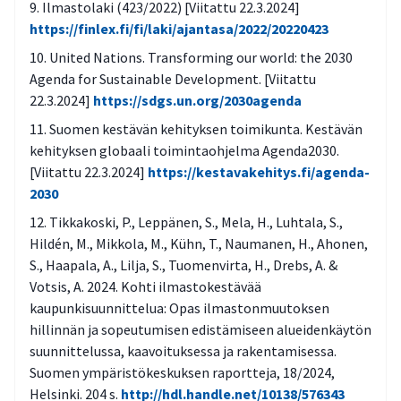
Ilmastolaki (423/2022) [Viitattu 22.3.2024]
https://finlex.fi/fi/laki/ajantasa/2022/20220423
United Nations. Transforming our world: the 2030
Agenda for Sustainable Development. [Viitattu
22.3.2024]
https://sdgs.un.org/2030agenda
Suomen kestävän kehityksen toimikunta. Kestävän
kehityksen globaali toimintaohjelma Agenda2030.
[Viitattu 22.3.2024]
https://kestavakehitys.fi/agenda-
2030
Tikkakoski, P., Leppänen, S., Mela, H., Luhtala, S.,
Hildén, M., Mikkola, M., Kühn, T., Naumanen, H., Ahonen,
S., Haapala, A., Lilja, S., Tuomenvirta, H., Drebs, A. &
Votsis, A. 2024. Kohti ilmastokestävää
kaupunkisuunnittelua: Opas ilmastonmuutoksen
hillinnän ja sopeutumisen edistämiseen alueidenkäytön
suunnittelussa, kaavoituksessa ja rakentamisessa.
Suomen ympäristökeskuksen raportteja, 18/2024,
Helsinki. 204 s.
http://hdl.handle.net/10138/576343