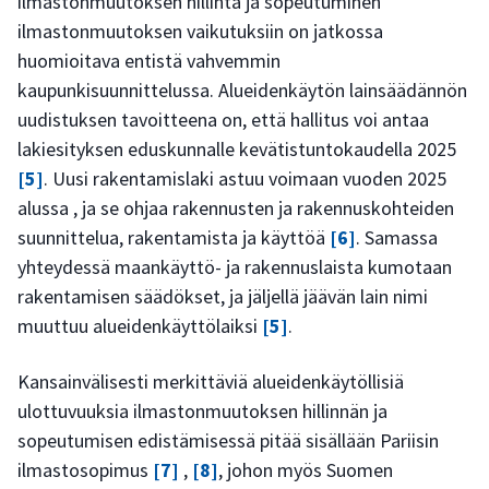
ilmastonmuutoksen hillintä ja sopeutuminen
ilmastonmuutoksen vaikutuksiin on jatkossa
huomioitava entistä vahvemmin
kaupunkisuunnittelussa. Alueidenkäytön lainsäädännön
uudistuksen tavoitteena on, että hallitus voi antaa
lakiesityksen eduskunnalle kevätistuntokaudella 2025
[5]
. Uusi rakentamislaki astuu voimaan vuoden 2025
alussa , ja se ohjaa rakennusten ja rakennuskohteiden
suunnittelua, rakentamista ja käyttöä
[6]
. Samassa
yhteydessä maankäyttö- ja rakennuslaista kumotaan
rakentamisen säädökset, ja jäljellä jäävän lain nimi
muuttuu alueidenkäyttölaiksi
[5]
.
Kansainvälisesti merkittäviä alueidenkäytöllisiä
ulottuvuuksia ilmastonmuutoksen hillinnän ja
sopeutumisen edistämisessä pitää sisällään Pariisin
ilmastosopimus
[7]
,
[8]
, johon myös Suomen