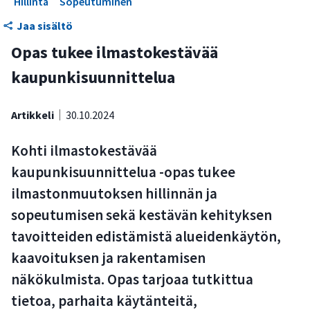
Hillintä
Sopeutuminen
Opas on kehitetty vuorovaikutuksessa eri toimijoiden
kanssa
Jaa sisältö
Opas tukee ilmastokestävää
kaupunkisuunnittelua
Artikkeli
30.10.2024
Kohti ilmastokestävää
kaupunkisuunnittelua -opas tukee
ilmastonmuutoksen hillinnän ja
sopeutumisen sekä kestävän kehityksen
tavoitteiden edistämistä alueidenkäytön,
kaavoituksen ja rakentamisen
näkökulmista. Opas tarjoaa tutkittua
tietoa, parhaita käytänteitä,