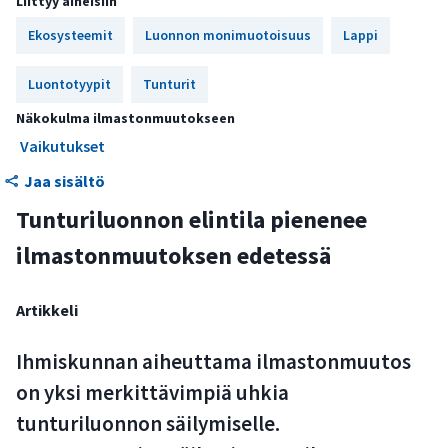
Liittyy aiheisiin
Metsänrajan nousu kutistaa avoimia paljakoita
Ekosysteemit
Luonnon monimuotoisuus
Lappi
Lumesta riipuvaiset luontotyypit taantuvat
Luontotyypit
Tunturilajistolle ei löydy pakopaikkaa
Tunturit
Näkokulma ilmastonmuutokseen
Vaikutukset
Jaa sisältö
Tunturiluonnon elintila pienenee
ilmastonmuutoksen edetessä
Artikkeli
Ihmiskunnan aiheuttama ilmastonmuutos
on yksi merkittävimpiä uhkia
tunturiluonnon säilymiselle.