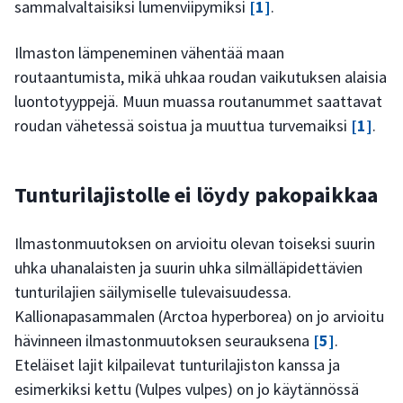
sammalvaltaisiksi lumenviipymiksi
[1]
.
Ilmaston lämpeneminen vähentää maan
routaantumista, mikä uhkaa roudan vaikutuksen alaisia
luontotyyppejä. Muun muassa routanummet saattavat
roudan vähetessä soistua ja muuttua turvemaiksi
[1]
.
Tunturilajistolle ei löydy pakopaikkaa
Ilmastonmuutoksen on arvioitu olevan toiseksi suurin
uhka uhanalaisten ja suurin uhka silmälläpidettävien
tunturilajien säilymiselle tulevaisuudessa.
Kallionapasammalen (Arctoa hyperborea) on jo arvioitu
hävinneen ilmastonmuutoksen seurauksena
[5]
.
Eteläiset lajit kilpailevat tunturilajiston kanssa ja
esimerkiksi kettu (Vulpes vulpes) on jo käytännössä