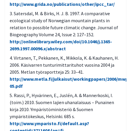
http://www.grida.no/publications/other/ipcc_tar/
Satersdal, M. & Birks, H. J. B. 1997. A comparative
ecological study of Norwegian mountain plants in
relation to possible future climatic change. Journal of
Biogeography Volume 24, Issue 2: 127–152.
http://onlinelibrary.wiley.com/doi/10.1046/j.1365-
2699.1997.00096.x/abstract
Virtanen, T., Pekkanen, K., Mikkola, K. & Kauhanen, H.
2006. Käsivarren tunturimittarituhot vuosina 2004 ja
2005. Metlan työraportteja 25: 33–41.
http://www.metla.fi/julkaisut/workingpapers/2006/mwp0
05.pdf
Rassi, P., Hyvärinen, E., Juslén, A. & Mannerkoski, I.
(toim.) 2010. Suomen lajien uhanalaisuus – Punainen
kirja 2010. Ympäristöministeriö & Suomen
ympäristökeskus, Helsinki. 685 s.
http://www.ymparisto.fi/default.asp?
contentid=371160&lan=fi