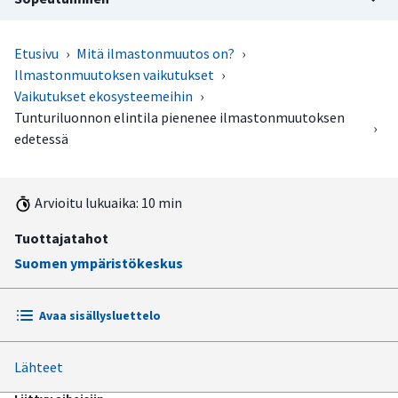
Etusivu
›
Mitä ilmastonmuutos on?
›
Ilmastonmuutoksen vaikutukset
›
Vaikutukset ekosysteemeihin
›
Tunturiluonnon elintila pienenee ilmastonmuutoksen
›
edetessä
Arvioitu lukuaika: 10 min
Tuottajatahot
Suomen ympäristökeskus
Avaa sisällysluettelo
Lähteet
Tunturit ovat herkkiä luontotyyppejä