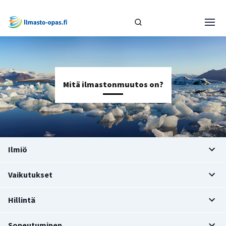
Mitä ilmastonmuutos on?
Ilmiö
Vaikutukset
Hillintä
Sopeutuminen