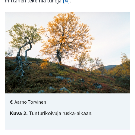
mittarien tekemiä tuhoja
[4]
.
© Aarno Torvinen
Kuva 2.
Tunturikoivuja ruska-aikaan.