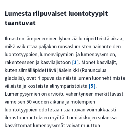
Lumesta riipuvaiset luontotyypit
taantuvat
Ilmaston lämpeneminen lyhentää lumipeitteistä aikaa,
mikä vaikuttaa paljakan runsaslumisten painanteiden
luontotyyppien, lumenviipymien ja lumenpysymien,
rakenteeseen ja kasvilajistoon
[1]
. Monet kasvilajit,
kuten silmälläpidettävä jääleinikki (Ranunculus
glacialis), ovat riippuvaisia näistä lumen luonnehtimista
viileistä ja kosteista elinympäristöistä
[5]
.
Lumenpysymien on arvioitu vähentyneen merkittävästi
viimeisen 50 vuoden aikana ja molempien
luontotyyppien odotetaan taantuvan voimakkaasti
ilmastonmuutoksen myötä. Lumilaikkujen sulaessa
kasvittomat lumenpysymät voivat muuttua