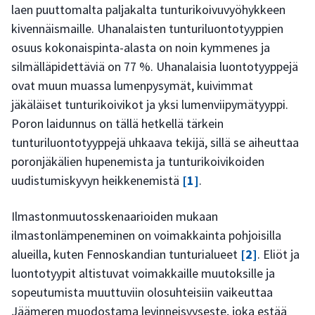
laen puuttomalta paljakalta tunturikoivuvyöhykkeen
kivennäismaille. Uhanalaisten tunturiluontotyyppien
osuus kokonaispinta-alasta on noin kymmenes ja
silmälläpidettäviä on 77 %. Uhanalaisia luontotyyppejä
ovat muun muassa lumenpysymät, kuivimmat
jäkäläiset tunturikoivikot ja yksi lumenviipymätyyppi.
Poron laidunnus on tällä hetkellä tärkein
tunturiluontotyyppejä uhkaava tekijä, sillä se aiheuttaa
poronjäkälien hupenemista ja tunturikoivikoiden
uudistumiskyvyn heikkenemistä
[1]
.
Ilmastonmuutosskenaarioiden mukaan
ilmastonlämpeneminen on voimakkainta pohjoisilla
alueilla, kuten Fennoskandian tunturialueet
[2]
. Eliöt ja
luontotyypit altistuvat voimakkaille muutoksille ja
sopeutumista muuttuviin olosuhteisiin vaikeuttaa
Jäämeren muodostama levinneisyyseste, joka estää