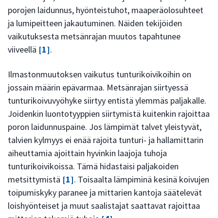
porojen laidunnus, hyönteistuhot, maaperäolosuhteet
ja lumipeitteen jakautuminen. Näiden tekijöiden
vaikutuksesta metsänrajan muutos tapahtunee
viiveellä
[1]
.
Ilmastonmuutoksen vaikutus tunturikoivikoihin on
jossain määrin epävarmaa. Metsänrajan siirtyessä
tunturikoivuvyöhyke siirtyy entistä ylemmäs paljakalle.
Joidenkin luontotyyppien siirtymistä kuitenkin rajoittaa
poron laidunnuspaine. Jos lämpimät talvet yleistyvät,
talvien kylmyys ei enää rajoita tunturi- ja hallamittarin
aiheuttamia ajoittain hyvinkin laajoja tuhoja
tunturikoivikoissa. Tämä hidastaisi paljakoiden
metsittymistä
[1]
. Toisaalta lämpiminä kesinä koivujen
toipumiskyky paranee ja mittarien kantoja säätelevät
loishyönteiset ja muut saalistajat saattavat rajoittaa