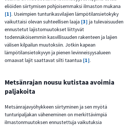
eliöiden siirtymisen pohjoisemmaksi ilmaston mukana
[1]
. Useimpien tunturikasvilajien lämpötilansietokyky
vaikuttaisi olevan suhteellisen laaja
[3]
ja tulevaisuuden
ennustetut lajistomuutokset liittyvät
todennäköisemmin kasvillisuuden rakenteen ja lajien
välisen kilpailun muutoksiin. Jotkin kapean
lämpötilansietokyvyn ja pienen levinneisyysalueen
omaavat lajit saattavat silti taantua
[1]
.
Metsänrajan nousu kutistaa avoimia
paljakoita
Metsänrajavyöhykkeen siirtyminen ja sen myötä
tunturipaljakan väheneminen on merkittävimpiä
ilmastonmuutoksen ennustettuja vaikutuksia