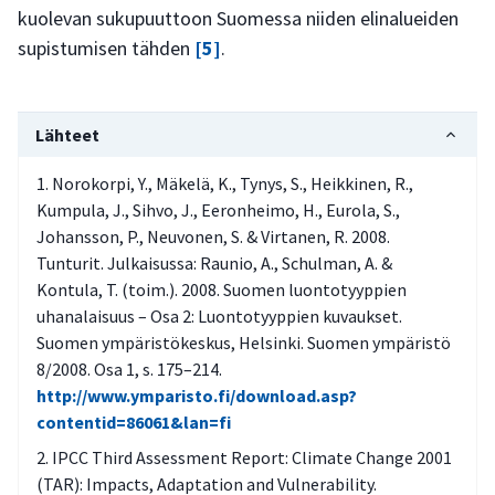
kuolevan sukupuuttoon Suomessa niiden elinalueiden
supistumisen tähden
[5]
.
Lähteet
Norokorpi, Y., Mäkelä, K., Tynys, S., Heikkinen, R.,
Kumpula, J., Sihvo, J., Eeronheimo, H., Eurola, S.,
Johansson, P., Neuvonen, S. & Virtanen, R. 2008.
Tunturit. Julkaisussa: Raunio, A., Schulman, A. &
Kontula, T. (toim.). 2008. Suomen luontotyyppien
uhanalaisuus – Osa 2: Luontotyyppien kuvaukset.
Suomen ympäristökeskus, Helsinki. Suomen ympäristö
8/2008. Osa 1, s. 175–214.
http://www.ymparisto.fi/download.asp?
contentid=86061&lan=fi
IPCC Third Assessment Report: Climate Change 2001
(TAR): Impacts, Adaptation and Vulnerability.