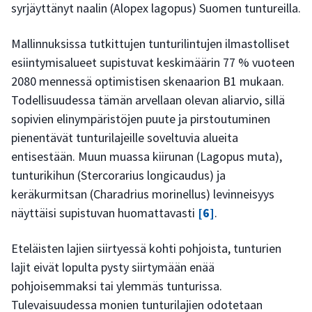
syrjäyttänyt naalin (Alopex lagopus) Suomen tuntureilla.
Mallinnuksissa tutkittujen tunturilintujen ilmastolliset
esiintymisalueet supistuvat keskimäärin 77 % vuoteen
2080 mennessä optimistisen skenaarion B1 mukaan.
Todellisuudessa tämän arvellaan olevan aliarvio, sillä
sopivien elinympäristöjen puute ja pirstoutuminen
pienentävät tunturilajeille soveltuvia alueita
entisestään. Muun muassa kiirunan (Lagopus muta),
tunturikihun (Stercorarius longicaudus) ja
keräkurmitsan (Charadrius morinellus) levinneisyys
näyttäisi supistuvan huomattavasti
[6]
.
Eteläisten lajien siirtyessä kohti pohjoista, tunturien
lajit eivät lopulta pysty siirtymään enää
pohjoisemmaksi tai ylemmäs tunturissa.
Tulevaisuudessa monien tunturilajien odotetaan