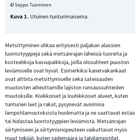
© Seppo Tuominen
Kuva 1.
Utuinen tunturimaisema.
Metsittyminen uhkaa erityisesti paljakan alaosien
luontotyyppejä sekä metsänrajan läheisiä tuoreita ja
kosteahkoja kasvupaikkoja, joilla olosuhteet puuston
leviämiselle ovat hyvät. Esimerkiksi kanervakankaat
ovat alttiita metsittymiselle sekä sateisuuden
muutosten aiheuttamille lajiston runsaussuhteiden
muutoksille. Kivikkoiset ja louhikkoiset alueet, kuten
tunturien laet ja rakat, pysynevät avoimina
lämpötilamuutoksista huolimatta ja ne saattavat estää
tai hidastaa luontotyyppien leviämistä. Metsänrajan
siirtymiseen ja siirtymisnopeuteen vaikuttavat myös
muut tekijät, kuten sademäärä ja talvilämpötilat,