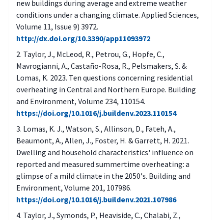
new buildings during average and extreme weather
lämpösaarekeilmiötä (sijainti/alue
conditions under a changing climate. Applied Sciences,
kaupunkirakenne /tiiviys–väljyys,
Volume 11, Issue 9) 3972.
materiaalit, viheralueiden määrä ja sijainti)?
http://dx.doi.org/10.3390/app11093972
Taylor, J., McLeod, R., Petrou, G., Hopfe, C.,
Onko nämä lämpösaareketta aiheuttavat
Mavrogianni, A., Castaño-Rosa, R., Pelsmakers, S. &
tekijät huomioitu suunnittelussa siten, että
Lomas, K. 2023. Ten questions concerning residential
mahdollisuuden mukaan vältetään
overheating in Central and Northern Europe. Building
liikalämpöä tuottavia rakenteita,
and Environment, Volume 234, 110154.
materiaaleja ja tilaratkaisuja?
https://doi.org/10.1016/j.buildenv.2023.110154
Onko helteisiin ja pitkiin lämpöjaksoihin
Lomas, K. J., Watson, S., Allinson, D., Fateh, A.,
varauduttu esimerkiksi
Beaumont, A., Allen, J., Foster, H. & Garrett, H. 2021.
viilennysinfrastruktuurilla, kuten kastelulla,
Dwelling and household characteristics' influence on
reported and measured summertime overheating: a
varjostuksella ja/tai tilojen
glimpse of a mild climate in the 2050's. Building and
jäähdytysratkaisuilla?
Environment, Volume 201, 107986.
Minkälaisia haavoittuvia arvoja (esimerkiksi
https://doi.org/10.1016/j.buildenv.2021.107986
sote-toimipaikat, vanhusten
Taylor, J., Symonds, P., Heaviside, C., Chalabi, Z.,