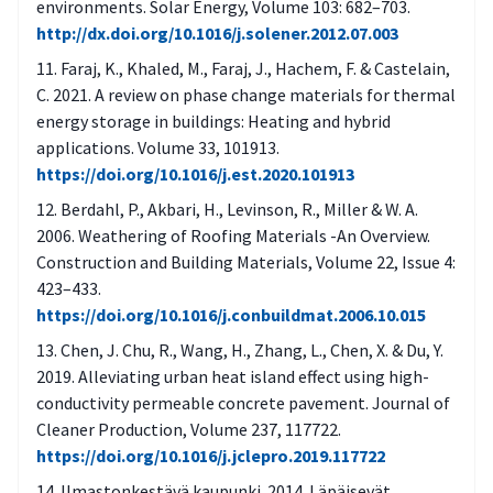
environments. Solar Energy, Volume 103: 682–703.
http://dx.doi.org/10.1016/j.solener.2012.07.003
Faraj, K., Khaled, M., Faraj, J., Hachem, F. & Castelain,
C. 2021. A review on phase change materials for thermal
energy storage in buildings: Heating and hybrid
applications. Volume 33, 101913.
https://doi.org/10.1016/j.est.2020.101913
Berdahl, P., Akbari, H., Levinson, R., Miller & W. A.
2006. Weathering of Roofing Materials -An Overview.
Construction and Building Materials, Volume 22, Issue 4:
423–433.
https://doi.org/10.1016/j.conbuildmat.2006.10.015
Chen, J. Chu, R., Wang, H., Zhang, L., Chen, X. & Du, Y.
2019. Alleviating urban heat island effect using high-
conductivity permeable concrete pavement. Journal of
Cleaner Production, Volume 237, 117722.
https://doi.org/10.1016/j.jclepro.2019.117722
Ilmastonkestävä kaupunki. 2014. Läpäisevät