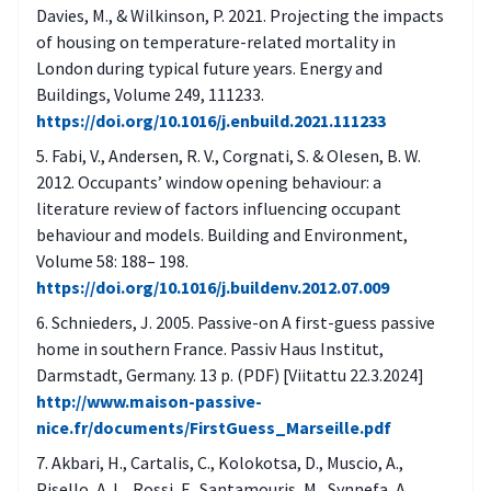
asumisolot/vanhat rakennukset) alueella
Davies, M., & Wilkinson, P. 2021. Projecting the impacts
on ja miten ne on huomioitu?
of housing on temperature-related mortality in
London during typical future years. Energy and
Onko viilennykseen mahdollista hyödyntää
Buildings, Volume 249, 111233.
passiivisia rakenteita tai materiaaleja
https://doi.org/10.1016/j.enbuild.2021.111233
Voidaanko rakennus kytkeä osaksi
Fabi, V., Andersen, R. V., Corgnati, S. & Olesen, B. W.
kaukokylmää?
2012. Occupants’ window opening behaviour: a
Onko julkisten tilojen, kuten sosiaali‐ ja
literature review of factors influencing occupant
behaviour and models. Building and Environment,
terveyshuollon laitosten jäähdytystarvetta
Volume 58: 188– 198.
kartoitettu esimerkiksi rakennuksen
https://doi.org/10.1016/j.buildenv.2012.07.009
energiakatselmuksen/kuntoarvion
Schnieders, J. 2005. Passive-on A first-guess passive
yhteydessä?
home in southern France. Passiv Haus Institut,
Onko suunnittelussa huomioitu
Darmstadt, Germany. 13 p. (PDF) [Viitattu 22.3.2024]
siniviherverkoston/-rakenteiden
http://www.maison-passive-
saavutettavuus, niiden viilentävä vaikutus
nice.fr/documents/FirstGuess_Marseille.pdf
ja varjot?
Akbari, H., Cartalis, C., Kolokotsa, D., Muscio, A.,
Pisello, A. L., Rossi, F., Santamouris, M., Synnefa, A.,