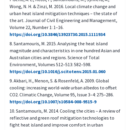
Onko alueen suunnittelun ohjauksessa
Wong, N. H. & Zinzi, M. 2016. Local climate change and
(kaavamääräykset, tontinluovutusehdot)
urban heat island mitigation techniques – the state of
huomioitu helteisiin varautuminen?
the art. Journal of Civil Engineering and Management,
Volume 22, Number 1: 1–16.
https://doi.org/10.3846/13923730.2015.1111934
Santamouris, M. 2015. Analysing the heat island
magnitude and characteristics in one hundred Asian and
Australian cities and regions. Science of Total
Environment, Volumes 512–513: 582–598.
https://doi.org/10.1016/j.scitotenv.2015.01.060
Akbari, H., Menon, S. & Rosenfeld, A. 2009. Global
cooling: increasing world-wide urban albedos to offset
CO2. Climatic Change, Volume 95, Issue 3–4: 275–286.
https://doi.org/10.1007/s10584-008-9515-9
Santamouris, M. 2014. Cooling the cities – A review of
reflective and green roof mitigation technologies to
fight heat island and improve comfort in urban