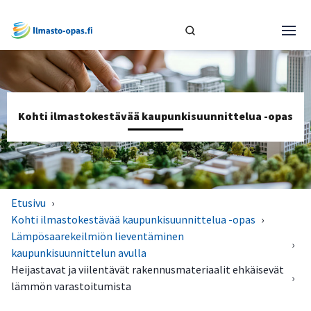
Kohti ilmastokestävää kaupunkisuunnittelua -opas
Etusivu
›
Kohti ilmastokestävää kaupunkisuunnittelua -opas
›
Lämpösaarekeilmiön lieventäminen
›
kaupunkisuunnittelun avulla
Heijastavat ja viilentävät rakennusmateriaalit ehkäisevät
›
lämmön varastoitumista