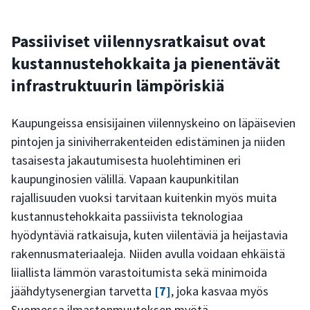
Passiiviset viilennysratkaisut ovat
kustannustehokkaita ja pienentävät
infrastruktuurin lämpöriskiä
Kaupungeissa ensisijainen viilennyskeino on läpäisevien
pintojen ja siniviherrakenteiden edistäminen ja niiden
tasaisesta jakautumisesta huolehtiminen eri
kaupunginosien välillä. Vapaan kaupunkitilan
rajallisuuden vuoksi tarvitaan kuitenkin myös muita
kustannustehokkaita passiivista teknologiaa
hyödyntäviä ratkaisuja, kuten viilentäviä ja heijastavia
rakennusmateriaaleja. Niiden avulla voidaan ehkäistä
liiallista lämmön varastoitumista sekä minimoida
jäähdytysenergian tarvetta
[7]
, joka kasvaa myös
Suomessa ilmastonmuutoksen myötä.