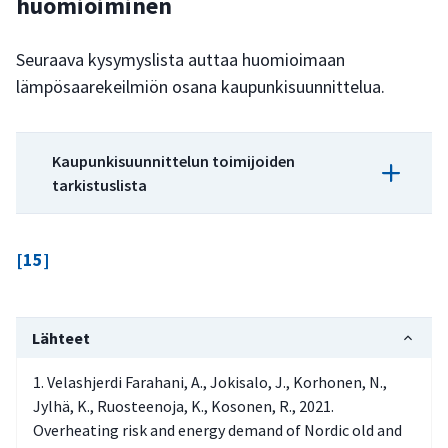
huomioiminen
Seuraava kysymyslista auttaa huomioimaan
lämpösaarekeilmiön osana kaupunkisuunnittelua.
Kaupunkisuunnittelun toimijoiden
tarkistuslista
Onko kaupunkien kasvun vaikutuksia
[15]
lämpösaarekeilmiön voimakkuuteen
arvioitu?
Onko arvioitu ilmastonmuutoksen ja
Lähteet
kaupunkien kasvun yhteisvaikutusta
ihmisten kokeman kuumarasituksen
Velashjerdi Farahani, A., Jokisalo, J., Korhonen, N.,
Jylhä, K., Ruosteenoja, K., Kosonen, R., 2021.
yleistymiseen?
Overheating risk and energy demand of Nordic old and
Mitkä paikalliset tekijät vahvistavat