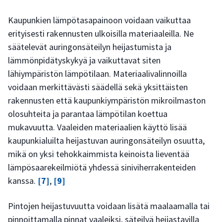
Kaupunkien lämpötasapainoon voidaan vaikuttaa
erityisesti rakennusten ulkoisilla materiaaleilla. Ne
säätelevät auringonsäteilyn heijastumista ja
lämmönpidätyskykyä ja vaikuttavat siten
lähiympäristön lämpötilaan. Materiaalivalinnoilla
voidaan merkittävästi säädellä sekä yksittäisten
rakennusten että kaupunkiympäristön mikroilmaston
olosuhteita ja parantaa lämpötilan koettua
mukavuutta. Vaaleiden materiaalien käyttö lisää
kaupunkialuilta heijastuvan auringonsäteilyn osuutta,
mikä on yksi tehokkaimmista keinoista lieventää
lämpösaarekeilmiötä yhdessä siniviherrakenteiden
kanssa.
[7]
,
[9]
Pintojen heijastuvuutta voidaan lisätä maalaamalla tai
pinnoittamalla pinnat vaaleiksi, säteilyä heijastavilla