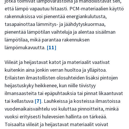
jotka toimivat lämpövarastoina ja mahdollistavat sen,
että lämpö vapautuu hitaasti. PCM-materiaalien käyttö
rakennuksissa voi pienentää energiankulutusta,
tasapainottaa lämmitys- ja jäähdytyskuormaa,
pienentää lämpötilan vaihteluja ja alentaa sisäilman
lämpötilaa, mikä parantaa rakennuksen
lämpömukavuutta.
[11]
Viileät ja heijastavat katot ja materiaalit vaativat
kuitenkin aina jonkin verran huoltoa ja ylläpitoa.
Erilaisten ilmastollisten olosuhteiden lisäksi pintojen
heijastuskyky heikkenee, kun niille tiivistyy
ilmansaasteita tai epäpuhtauksia tai pinnat likaantuvat
tai kellastuva
[7]
. Lauhkeissa ja kosteissa ilmastoissa
vuodenaikaisvaihtelu voi kuluttaa pinnoitteita, minkä
vuoksi erityisesti hulevesien hallinta on tärkeää.
Toisaalta viileät ja heijastavat materiaalit voivat