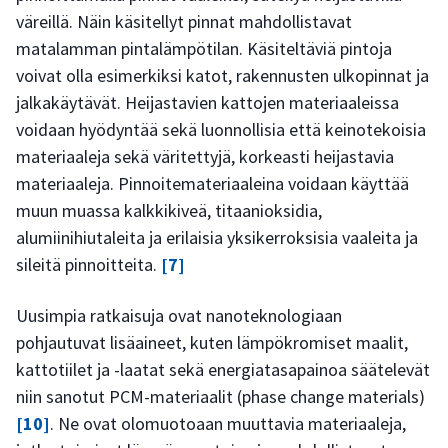
väreillä. Näin käsitellyt pinnat mahdollistavat
matalamman pintalämpötilan. Käsiteltäviä pintoja
voivat olla esimerkiksi katot, rakennusten ulkopinnat ja
jalkakäytävät. Heijastavien kattojen materiaaleissa
voidaan hyödyntää sekä luonnollisia että keinotekoisia
materiaaleja sekä väritettyjä, korkeasti heijastavia
materiaaleja. Pinnoitemateriaaleina voidaan käyttää
muun muassa kalkkikiveä, titaanioksidia,
alumiinihiutaleita ja erilaisia yksikerroksisia vaaleita ja
sileitä pinnoitteita.
[7]
Uusimpia ratkaisuja ovat nanoteknologiaan
pohjautuvat lisäaineet, kuten lämpökromiset maalit,
kattotiilet ja -laatat sekä energiatasapainoa säätelevät
niin sanotut PCM-materiaalit (phase change materials)
[10]
. Ne ovat olomuotoaan muuttavia materiaaleja,