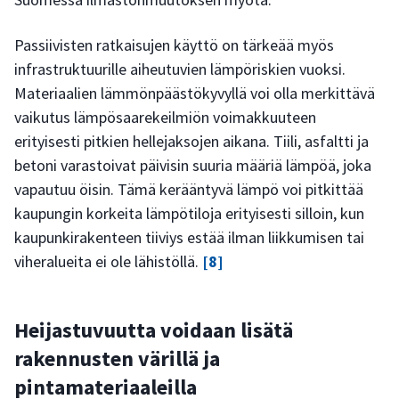
Passiivisten ratkaisujen käyttö on tärkeää myös
infrastruktuurille aiheutuvien lämpöriskien vuoksi.
Materiaalien lämmönpäästökyvyllä voi olla merkittävä
vaikutus lämpösaarekeilmiön voimakkuuteen
erityisesti pitkien hellejaksojen aikana. Tiili, asfaltti ja
betoni varastoivat päivisin suuria määriä lämpöä, joka
vapautuu öisin. Tämä kerääntyvä lämpö voi pitkittää
kaupungin korkeita lämpötiloja erityisesti silloin, kun
kaupunkirakenteen tiiviys estää ilman liikkumisen tai
viheralueita ei ole lähistöllä.
[8]
Heijastuvuutta voidaan lisätä
rakennusten värillä ja
pintamateriaaleilla