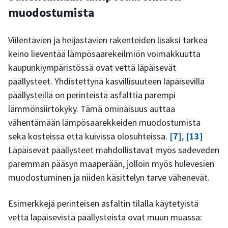
muodostumista
Viilentävien ja heijastavien rakenteiden lisäksi tärkeä
keino lieventää lämpösaarekeilmiön voimakkuutta
kaupunkiympäristössä ovat vettä läpäisevät
päällysteet. Yhdistettynä kasvillisuuteen läpäisevillä
päällysteillä on perinteistä asfalttia parempi
lämmönsiirtokyky. Tämä ominaisuus auttaa
vähentämään lämpösaarekkeiden muodostumista
sekä kosteissa että kuivissa olosuhteissa.
[7]
,
[13]
Läpäisevät päällysteet mahdollistavat myös sadeveden
paremman pääsyn maaperään, jolloin myös hulevesien
muodostuminen ja niiden käsittelyn tarve vähenevät.
Esimerkkejä perinteisen asfaltin tilalla käytetyistä
vettä läpäisevistä päällysteistä ovat muun muassa: