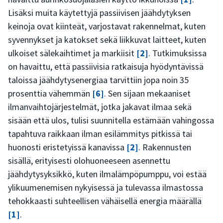
Lisäksi muita käytettyjä passiivisen jäähdytyksen
keinoja ovat kiinteät, varjostavat rakennelmat, kuten
syvennykset ja katokset sekä liikkuvat laitteet, kuten
ulkoiset sälekaihtimet ja markiisit
[2]
. Tutkimuksissa
on havaittu, että passiivisia ratkaisuja hyödyntävissä
taloissa jäähdytysenergiaa tarvittiin jopa noin 35
prosenttia vähemmän
[6]
. Sen sijaan mekaaniset
ilmanvaihtojärjestelmät, jotka jakavat ilmaa sekä
sisään että ulos, tulisi suunnitella estämään vahingossa
tapahtuva raikkaan ilman esilämmitys pitkissä tai
huonosti eristetyissä kanavissa
[2]
. Rakennusten
sisällä, erityisesti olohuoneeseen asennettu
jäähdytysyksikkö, kuten ilmalämpöpumppu, voi estää
ylikuumenemisen nykyisessä ja tulevassa ilmastossa
tehokkaasti suhteellisen vähäisellä energia määrällä
[1]
.