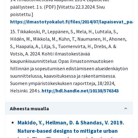
päällysteet. 1 s. (PDF) [Viitattu 22.3.2024. Sivu
poistettu.]
https://ilmastotyokalut.fi/files/2014/07/lapaisevat_paa
Tikkakoski, P., Leppänen, S., Mela, H., Luhtala, S.,
Hildén, M., Mikkola, M., Kühn, T., Naumanen, H., Ahonen,
S., Haapala, A., Lilja, S., Tuomenvirta, H., Drebs, A. &
Votsis, A. 2024. Kohti ilmastokestävää
kaupunkisuunnittelua: Opas ilmastonmuutoksen
hillinnän ja sopeutumisen edistämiseen alueidenkäytön
suunnittelussa, kaavoituksessa ja rakentamisessa.
Suomen ympäristökeskuksen raportteja, 18/2024,
Helsinki. 204 s.
http://hdl.handle.net/10138/576343
Aiheesta muualla
Makido, Y., Hellman, D. & Shandas, V. 2019.
Nature-based designs to mitigate urban