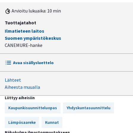
Arvioitu lukuaika: 10 min
Tuottajatahot
Ilmatieteen laitos
Suomen ympäristökeskus
CANEMURE-hanke
Avaa sisällysluettelo
Lähteet
Rakennusten lämpöolosuhteita parantamalla voidaan
Aiheesta muualla
vähentää kuumarasitusta
Liittyy aiheisiin
Passiiviset viilennysratkaisut ovat kustannustehokkaita ja
pienentävät infrastruktuurin lämpöriskiä
Kaupunkisuunnitteluopas
Yhdyskuntasuunnittelu
Heijastuvuutta voidaan lisätä rakennusten värillä ja
Lämpösaareke
Kunnat
pintamateriaaleilla
Näkokulma ilmastonmuutokseen