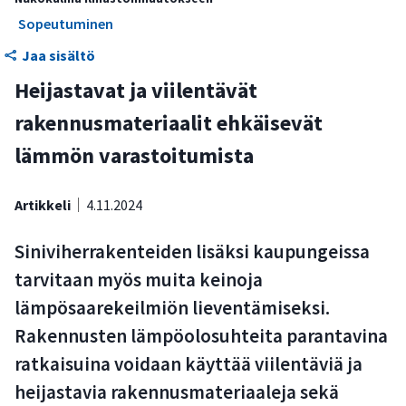
Läpäisevät päällysteet auttavat vähentämään
Sopeutuminen
lämpösaarekkeen muodostumista
Jaa sisältö
Kaupunkisuunnittelun toimijoiden tarkistuslista:
Heijastavat ja viilentävät
lämpösaarekeilmiön huomioiminen
rakennusmateriaalit ehkäisevät
lämmön varastoitumista
Artikkeli
4.11.2024
Siniviherrakenteiden lisäksi kaupungeissa
tarvitaan myös muita keinoja
lämpösaarekeilmiön lieventämiseksi.
Rakennusten lämpöolosuhteita parantavina
ratkaisuina voidaan käyttää viilentäviä ja
heijastavia rakennusmateriaaleja sekä