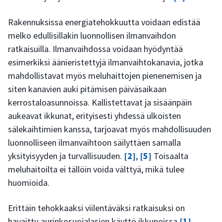
Rakennuksissa energiatehokkuutta voidaan edistää
melko edullisillakin luonnollisen ilmanvaihdon
ratkaisuilla. Ilmanvaihdossa voidaan hyödyntää
esimerkiksi äänieristettyjä ilmanvaihtokanavia, jotka
mahdollistavat myös meluhaittojen pienenemisen ja
siten kanavien auki pitämisen päiväsaikaan
kerrostaloasunnoissa. Kallistettavat ja sisäänpäin
aukeavat ikkunat, erityisesti yhdessä ulkoisten
sälekaihtimien kanssa, tarjoavat myös mahdollisuuden
luonnolliseen ilmanvaihtoon säilyttäen samalla
yksityisyyden ja turvallisuuden.
[2]
,
[5]
Toisaalta
meluhaitoilta ei tällöin voida välttyä, mikä tulee
huomioida.
Erittäin tehokkaaksi viilentäväksi ratkaisuksi on
havaittu aurinkosuojalasien käyttö ikkunoissa
[1]
.