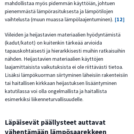
mahdollistaa myös pidemmän käyttöiän, johtuen
pienemmästä lämpörasituksesta ja lämpötilojen
vaihtelusta (muun muassa lämpölaajentuminen).
[12]
Viileiden ja heijastavien materiaalien hyödyntämistä
(kadut/katot) on kuitenkin tärkeää arvioida
tapauskohtaisesti ja hierarkkisesti muihin ratkaisuihin
nähden. Heijastavien materiaalien käyttöjen
laajamittaisista vaikutuksista ei ole riittävästi tietoa.
Lisäksi lämpökuorman siirtyminen läheisiin rakenteisiin
tai haitallisen kirkkaan heijastuksen lisääntyminen
katutilassa voi olla ongelmallista ja haitallista
esimerkiksi liikenneturvallisuudelle.
Läpäisevät päällysteet auttavat
vähentämään lämpösaarekkeen