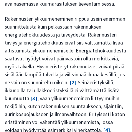
avainasemassa kuumarasituksen lieventämisessä.
Rakennusten ylikuumeneminen riippuu usein enemmän
suunnittelusta kuin pelkästään rakennuksen
energiatehokkuudesta ja tiiveydestä. Rakennusten
tiiviys ja energiatehokkuus eivät siis välttämättä lisää
altistumista ylikuumenemiselle. Energiatehokkuudesta
saatavat hyödyt voivat päinvastoin olla merkittäviä,
myös talvella. Hyvin eristetyt rakennukset voivat pitää
sisällään lämpöä talvella ja viileänpää ilmaa kesällä, jos
ne vain on suunniteltu oikein.
[2]
Seinäeristyksillä,
ikkunoilla tai ullakkoeristyksillä ei välttämättä lisätä
kuumuutta
[3]
, vaan ylikuumeneminen liittyy muihin
tekijöihin, kuten rakennuksen suuntaukseen, sijaintiin,
aurinkosuojaukseen ja ilmanvaihtoon. Erityisesti katon
eristäminen voi vähentää ylikuumenemista, jossa
voidaan hyödyntää esimerkiksi viherkattoja.
[4]
.