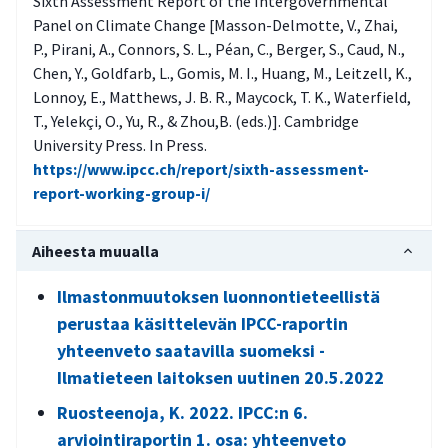
Sixth Assessment Report of the Intergovernmental
Panel on Climate Change [Masson-Delmotte, V., Zhai,
P., Pirani, A., Connors, S. L., Péan, C., Berger, S., Caud, N.,
Chen, Y., Goldfarb, L., Gomis, M. I., Huang, M., Leitzell, K.,
Lonnoy, E., Matthews, J. B. R., Maycock, T. K., Waterfield,
T., Yelekçi, O., Yu, R., & Zhou,B. (eds.)]. Cambridge
University Press. In Press.
https://www.ipcc.ch/report/sixth-assessment-
report-working-group-i/
Aiheesta muualla
Ilmastonmuutoksen luonnontieteellistä
perustaa käsittelevän IPCC-raportin
yhteenveto saatavilla suomeksi -
Ilmatieteen laitoksen uutinen 20.5.2022
Ruosteenoja, K. 2022. IPCC:n 6.
arviointiraportin 1. osa: yhteenveto