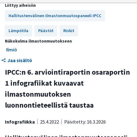
Liittyy aiheisiin
Video: Ilmastonmuutos nyt: IPCC:n kuudennen
Hallitustenvälinen ilmastonmuutospaneeli IPCC
arviointiraportin viestit
Lämpötila
Päästöt
Riskit
Näkokulma ilmastonmuutokseen
Ilmiö
Jaa sisältö
IPCC:n 6. arviointiraportin osaraportin
1 infografiikat kuvaavat
ilmastonmuutoksen
luonnontieteellistä taustaa
Infografiikka
25.4.2022
Päivitetty: 16.3.2026