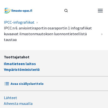
IPCC-infografiikat
›
IPCC:n 6. arviointiraportin osaraportin 1 infografiikat
kuvaavat ilmastonmuutoksen luonnontieteellistä
›
taustaa
Tuottajatahot
Ilmatieteen laitos
Ympäristöministeriö
Avaa sisällysluettelo
Lähteet
Kaikki infografiikat yhtenä PDF-tiedostona
Aiheesta muualla
Yksittäiset infograafit PNG-tiedostoina