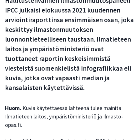
Hallitustenvälinen ilmastonmuutospaneeli
IPCC julkaisi elokuussa 2021 kuudennen
arviointiraporttinsa ensimmäisen osan, joka
keskittyy ilmastonmuutoksen
luonnontieteelliseen taustaan. Ilmatieteen
laitos ja ympäristöministeriö ovat
tuottaneet raportin keskeisimmistä
viesteistä suomenkielistä infografiikkaa eli
kuvia, jotka ovat vapaasti median ja
kansalaisten käytettävissä.
Huom.
Kuvia käytettäessä lähteenä tulee mainita
Ilmatieteen laitos, ympäristöministeriö ja Ilmasto-
opas.fi.