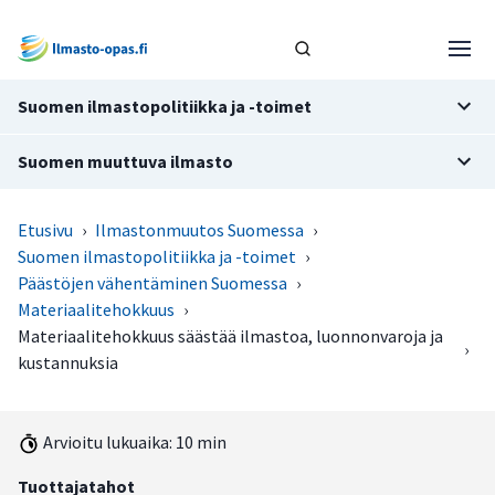
Suomen ilmastopolitiikka ja -toimet
Suomen muuttuva ilmasto
Etusivu
›
Ilmastonmuutos Suomessa
›
Suomen ilmastopolitiikka ja -toimet
›
Päästöjen vähentäminen Suomessa
›
Materiaalitehokkuus
›
Materiaalitehokkuus säästää ilmastoa, luonnonvaroja ja
›
kustannuksia
Arvioitu lukuaika: 10 min
Tuottajatahot