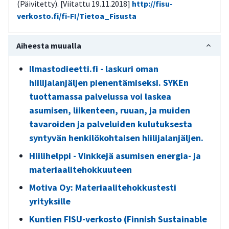
(Päivitetty). [Viitattu 19.11.2018]
http://fisu-
verkosto.fi/fi-FI/Tietoa_Fisusta
Aiheesta muualla
Ilmastodieetti.fi - laskuri oman
hiilijalanjäljen pienentämiseksi. SYKEn
tuottamassa palvelussa voi laskea
asumisen, liikenteen, ruuan, ja muiden
tavaroiden ja palveluiden kulutuksesta
syntyvän henkilökohtaisen hiilijalanjäljen.
Hiilihelppi - Vinkkejä asumisen energia- ja
materiaalitehokkuuteen
Motiva Oy: Materiaalitehokkustesti
yrityksille
Kuntien FISU-verkosto (Finnish Sustainable