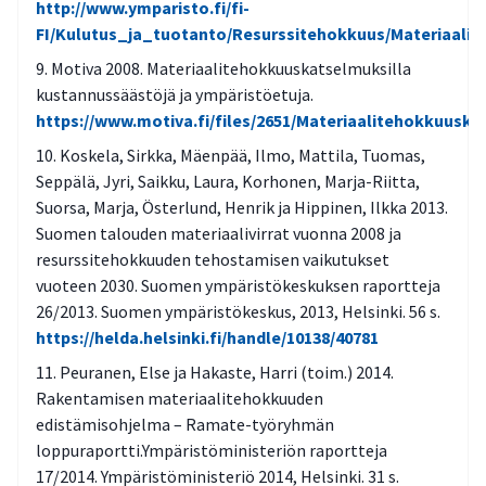
http://www.ymparisto.fi/fi-
FI/Kulutus_ja_tuotanto/Resurssitehokkuus/Materiaali
Motiva 2008. Materiaalitehokkuuskatselmuksilla
kustannussäästöjä ja ympäristöetuja.
https://www.motiva.fi/files/2651/Materiaalitehokkuusk
Koskela, Sirkka, Mäenpää, Ilmo, Mattila, Tuomas,
Seppälä, Jyri, Saikku, Laura, Korhonen, Marja-Riitta,
Suorsa, Marja, Österlund, Henrik ja Hippinen, Ilkka 2013.
Suomen talouden materiaalivirrat vuonna 2008 ja
resurssitehokkuuden tehostamisen vaikutukset
vuoteen 2030. Suomen ympäristökeskuksen raportteja
26/2013. Suomen ympäristökeskus, 2013, Helsinki. 56 s.
https://helda.helsinki.fi/handle/10138/40781
Peuranen, Else ja Hakaste, Harri (toim.) 2014.
Rakentamisen materiaalitehokkuuden
edistämisohjelma – Ramate-työryhmän
loppuraportti.Ympäristöministeriön raportteja
17/2014. Ympäristöministeriö 2014, Helsinki. 31 s.