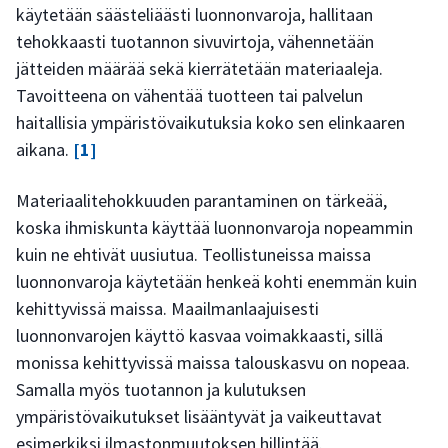
käytetään säästeliäästi luonnonvaroja, hallitaan
tehokkaasti tuotannon sivuvirtoja, vähennetään
jätteiden määrää sekä kierrätetään materiaaleja.
Tavoitteena on vähentää tuotteen tai palvelun
haitallisia ympäristövaikutuksia koko sen elinkaaren
aikana.
[1]
Materiaalitehokkuuden parantaminen on tärkeää,
koska ihmiskunta käyttää luonnonvaroja nopeammin
kuin ne ehtivät uusiutua. Teollistuneissa maissa
luonnonvaroja käytetään henkeä kohti enemmän kuin
kehittyvissä maissa. Maailmanlaajuisesti
luonnonvarojen käyttö kasvaa voimakkaasti, sillä
monissa kehittyvissä maissa talouskasvu on nopeaa.
Samalla myös tuotannon ja kulutuksen
ympäristövaikutukset lisääntyvät ja vaikeuttavat
esimerkiksi ilmastonmuutoksen hillintää.