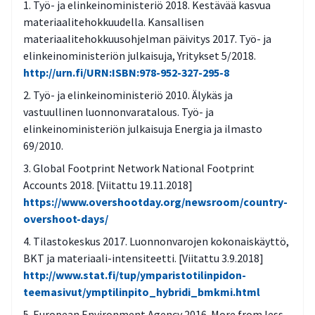
Työ- ja elinkeinoministeriö 2018. Kestävää kasvua
materiaalitehokkuudella. Kansallisen
materiaalitehokkuusohjelman päivitys 2017. Työ- ja
elinkeinoministeriön julkaisuja, Yritykset 5/2018.
http://urn.fi/URN:ISBN:978-952-327-295-8
Työ- ja elinkeinoministeriö 2010. Älykäs ja
vastuullinen luonnonvaratalous. Työ- ja
elinkeinoministeriön julkaisuja Energia ja ilmasto
69/2010.
Global Footprint Network National Footprint
Accounts 2018. [Viitattu 19.11.2018]
https://www.overshootday.org/newsroom/country-
overshoot-days/
Tilastokeskus 2017. Luonnonvarojen kokonaiskäyttö,
BKT ja materiaali-intensiteetti. [Viitattu 3.9.2018]
http://www.stat.fi/tup/ymparistotilinpidon-
teemasivut/ymptilinpito_hybridi_bmkmi.html
European Environment Agency 2016. More from less-