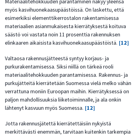
Materiaalitehokkuuden parantaminen näkyy yleensä
myös kasvihuonekaasupäästöissä. On laskettu, että
esimerkiksi elementtikerrostalon rakentamisessa
materiaalien asianmukaisesta kierrätyksestä koituva
säästö voi vastata noin 11 prosenttia rakennuksen
elinkaaren aikaisista kasvihuonekaasupäästöistä.
[12]
Valtaosa rakennusjätteestä syntyy korjaus- ja
purkurakentamisessa. Siksi niillä on tärkeä rooli
materiaalitehokkuuden parantamisessa. Rakennus- ja
purkujätteitä kierrätetään Suomessa vielä melko vähän
verrattuna moniin Euroopan maihin. Kierrätyksessä on
paljon mahdollisuuksia liiketoiminnalle, ja ala onkin
lähtenyt kasvuun myös Suomessa.
[12]
Jotta rakennusjätettä kierrätettäisiin nykyistä
merkittävästi enemmän, tarvitaan kuitenkin tarkempia