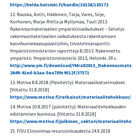
https://helda.helsinki.fi/handle/10138/135172
Ruuska, Antti, Häkkinen, Tarja, Vares, Sirje,
Korhonen, Marja-Riitta ja Myllymaa, Tuuli 2013.
Rakennusmateriaalien ympäristövaikutukset – Selvitys
rakennusmateriaalien vaikutuksesta rakentamisen
kasvihuonekaasupäästöihin, tiivistelmäraportti.
Ympäristöministeriön raportteja 8/2013. Rakennettu
ympäristö. Ympäristöministeriö 2013, Helsinki. 39 s.
http://www.ym.fi/download/YMra82013_Rakennusmateria
2649-41ed-b3aa-5ea789c9512f/37571
Motiva 8.8.2018 (Päivitetty). Materiaalikatselmukset.
[Viitattu 31.8.2018]
https://www.motiva.fi/ratkaisut/materiaalitehokkuus/m
Motiva 10.8.2017 (päivitetty). Materiaalitehokkuuden
edistäminen kunnissa. [Viitattu 31.8.2018]
https://www.motiva.fi/julkinen_sektori/materiaalitehok
FISU Elinvoimaa resurssiviisaudesta 24.9.2018