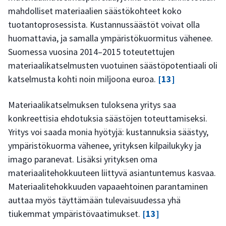
mahdolliset materiaalien säästökohteet koko
tuotantoprosessista. Kustannussäästöt voivat olla
huomattavia, ja samalla ympäristökuormitus vähenee.
Suomessa vuosina 2014–2015 toteutettujen
materiaalikatselmusten vuotuinen säästöpotentiaali oli
katselmusta kohti noin miljoona euroa.
[13]
Materiaalikatselmuksen tuloksena yritys saa
konkreettisia ehdotuksia säästöjen toteuttamiseksi.
Yritys voi saada monia hyötyjä: kustannuksia säästyy,
ympäristökuorma vähenee, yrityksen kilpailukyky ja
imago paranevat. Lisäksi yrityksen oma
materiaalitehokkuuteen liittyvä asiantuntemus kasvaa.
Materiaalitehokkuuden vapaaehtoinen parantaminen
auttaa myös täyttämään tulevaisuudessa yhä
tiukemmat ympäristövaatimukset.
[13]