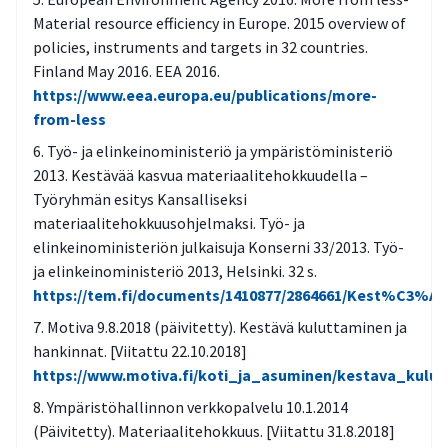
Material resource efficiency in Europe. 2015 overview of
policies, instruments and targets in 32 countries.
Finland May 2016. EEA 2016.
https://www.eea.europa.eu/publications/more-
from-less
Työ- ja elinkeinoministeriö ja ympäristöministeriö
2013. Kestävää kasvua materiaalitehokkuudella –
Työryhmän esitys Kansalliseksi
materiaalitehokkuusohjelmaksi. Työ- ja
elinkeinoministeriön julkaisuja Konserni 33/2013. Työ-
ja elinkeinoministeriö 2013, Helsinki. 32 s.
https://tem.fi/documents/1410877/2864661/Kest%C3%
Motiva 9.8.2018 (päivitetty). Kestävä kuluttaminen ja
hankinnat. [Viitattu 22.10.2018]
https://www.motiva.fi/koti_ja_asuminen/kestava_kulu
Ympäristöhallinnon verkkopalvelu 10.1.2014
(Päivitetty). Materiaalitehokkuus. [Viitattu 31.8.2018]