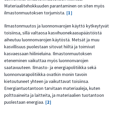
Materiaalitehokkuuden parantaminen on siten myös
ilmastonmuutoksen torjumista.
[1]
Ilmastonmuutos ja luonnonvarojen käyttö kytkeytyvät
toisiinsa, sillä valtaosa kasvihuonekaasupäästöistä
aiheutuu luonnonvarojen käytöstä. Metsät ja muu
kasvillisuus puolestaan sitovat hiiltä ja toimivat
kasvaessaan hiilinieluina. Ilmastonmuutoksen
eteneminen vaikuttaa myös luonnonvarojen
saatavuuteen. Ilmasto- ja energiapolitiikka sekä
luonnonvarapolitiikka ovatkin monin tavoin
kietoutuneet yhteen ja vaikuttavat toisiinsa.
Energiantuotantoon tarvitaan materiaaleja, kuten
polttoaineita ja laitteita, ja materiaalien tuotantoon
puolestaan energiaa.
[2]