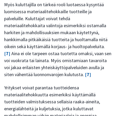
Myös kuluttajilla on tärkeä rooli luotaessa kysyntää
luomisessa materiaalitehokkaille tuotteille ja
palveluille. Kuluttajat voivat tehdä
materiaalitehokkaita valintoja esimerkiksi ostamalla
harkiten ja mahdollisuuksien mukaan käytettynä,
hankkimalla pitkäikäisiä tuotteita ja huoltamalla niitä
oikein sekä käyttämällä korjaus- ja huoltopalveluita.
[7]
Aina ei ole tarpeen ostaa tuotetta omaksi, vaan sen
voi vuokrata tai lainata. Myös omistamiaan tavaroita
voi jakaa erilaisten yhteiskäyttöpalveluiden avulla ja
siten vähentää luonnonvarojen kulutusta.
[7]
Yritykset voivat parantaa tuotteidensa
materiaalitehokkuutta esimerkiksi käyttämällä
tuotteiden valmistuksessa sellaisia raaka-aineita,
energialähteitä ja kuljetuksia, jotka kuluttavat
mahdollisimman vähän materiaaleja ja energiaa