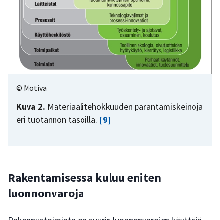
© Motiva
Kuva 2.
Materiaalitehokkuuden parantamiskeinoja
eri tuotannon tasoilla.
[9]
Rakentamisessa kuluu eniten
luonnonvaroja
Rakennustoiminta on suurin luonnonvarojen käyttäjä