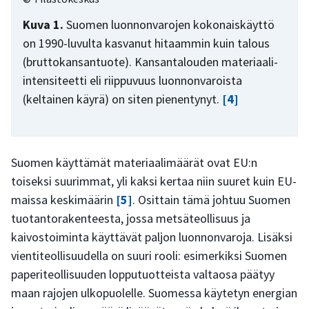
Kuva 1.
Suomen luonnonvarojen kokonaiskäyttö
on 1990-luvulta kasvanut hitaammin kuin talous
(bruttokansantuote). Kansantalouden materiaali-
intensiteetti eli riippuvuus luonnonvaroista
(keltainen käyrä) on siten pienentynyt.
[4]
Suomen käyttämät materiaalimäärät ovat EU:n
toiseksi suurimmat, yli kaksi kertaa niin suuret kuin EU-
maissa keskimäärin
[5]
. Osittain tämä johtuu Suomen
tuotantorakenteesta, jossa metsäteollisuus ja
kaivostoiminta käyttävät paljon luonnonvaroja. Lisäksi
vientiteollisuudella on suuri rooli: esimerkiksi Suomen
paperiteollisuuden lopputuotteista valtaosa päätyy
maan rajojen ulkopuolelle. Suomessa käytetyn energian