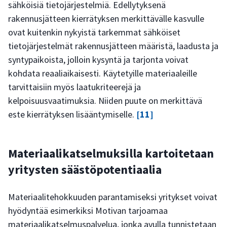
sähköisiä tietojärjestelmiä. Edellytyksenä
rakennusjätteen kierrätyksen merkittävälle kasvulle
ovat kuitenkin nykyistä tarkemmat sähköiset
tietojärjestelmät rakennusjätteen määristä, laadusta ja
syntypaikoista, jolloin kysyntä ja tarjonta voivat
kohdata reaaliaikaisesti. Käytetyille materiaaleille
tarvittaisiin myös laatukriteerejä ja
kelpoisuusvaatimuksia. Niiden puute on merkittävä
este kierrätyksen lisääntymiselle.
[11]
Materiaalikatselmuksilla kartoitetaan
yritysten säästöpotentiaalia
Materiaalitehokkuuden parantamiseksi yritykset voivat
hyödyntää esimerkiksi Motivan tarjoamaa
materiaalikatselmuspalvelua, jonka avulla tunnistetaan