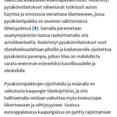
pysäköintilaitokset vähentävät tutkitusti auton
käyttöä ja omistusta verrattuna tilanteeseen, jossa
pysäköintipaikka on asunnon välittömässä
läheisyydessä
[9]
. Samalla parannetaan
asuinympäristön laatua rauhoittamalla sitä
autoliikenteeltä. Keskitetyt pysäköintilaitokset ovat
tilatehokkuudeltaan pihoille ja kadunvarsille sijoitettua
pysäköintiä parempia, jolloin tilaa on mahdollista
varata enemmän esimerkiksi kasvillisuudelle ja
oleskelulle.
Pysäköintipaikkojen sijoittelulla ja määrällä on
vaikutusta kaupungin tilankäyttöön, ja sitä
hallitsemalla voidaan vaikuttaa myös keskustojen
liikenteeseen ja viihtyisyyteen. Useissa
eurooppalaisissa kaupungeissa on pyritty rajoittamaan