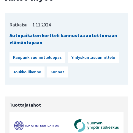
Ratkaisu
1.11.2024
Autopaikaton kortteli kannustaa autottomaan
elämäntapaan
Kaupunkisuunnitteluopas
Yhdyskuntasuunnittelu
Joukkoliikenne
Kunnat
Tuottajatahot