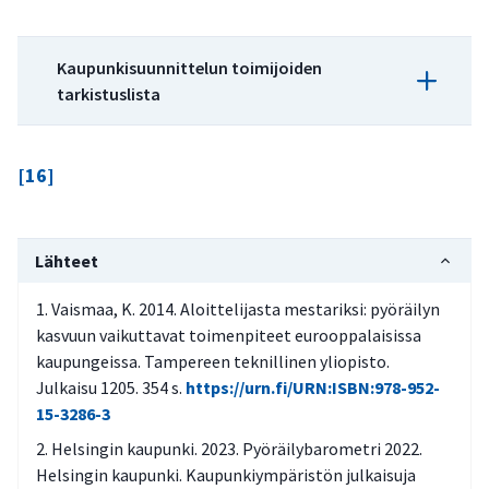
Kaupunkisuunnittelun toimijoiden
tarkistuslista
Onko ilmastokestävyydessä eli kyvyssä
[16]
hillitä ilmastonmuutosta ja sopeutua
ilmastonmuutokseen tunnistettu
kehityskohtia, joita voidaan edistää osana
Lähteet
alueidenkäytön suunnittelua, kaavoitusta ja
rakentamista?
Vaismaa, K. 2014. Aloittelijasta mestariksi: pyöräilyn
kasvuun vaikuttavat toimenpiteet eurooppalaisissa
Mitkä ovat ilmastokestävyyden kannalta
kaupungeissa. Tampereen teknillinen yliopisto.
keskeisiä tarpeita lyhyellä ja pitkällä
Julkaisu 1205. 354 s.
https://urn.fi/URN:ISBN:978-952-
aikavälillä?
15-3286-3
Onko tarpeita kartoitettu yhteistyössä eri
Helsingin kaupunki. 2023. Pyöräilybarometri 2022.
sidosryhmien kanssa? Miten varmistetaan
Helsingin kaupunki. Kaupunkiympäristön julkaisuja