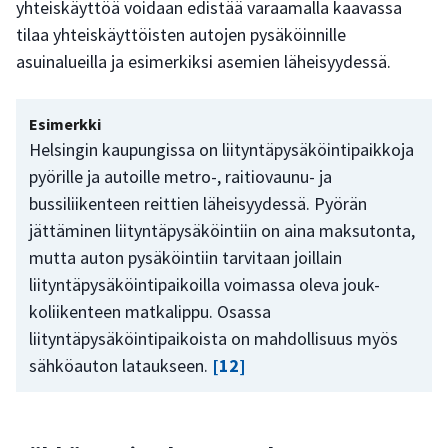
yhteiskäyttöä voidaan edistää varaamalla kaavassa
tilaa yhteiskäyttöisten autojen pysäköinnille
asuinalueilla ja esimerkiksi asemien läheisyydessä.
Esimerkki
Helsingin kaupungissa on liityntäpysäköintipaikkoja
pyörille ja autoille metro-, raitiovaunu- ja
bussiliikenteen reittien läheisyydessä. Pyörän
jättäminen liityntäpysäköintiin on aina maksutonta,
mutta auton pysäköintiin tarvitaan joillain
liityntäpysäköintipaikoilla voimassa oleva jouk-
koliikenteen matkalippu. Osassa
liityntäpysäköintipaikoista on mahdollisuus myös
sähköauton lataukseen.
[12]