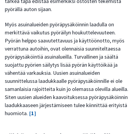
tärkeä tapa edistää esimerkiksi ostosten tekemistä
pyörällä auton sijaan.
Myös asuinalueiden pyöräpysäköinnin laadulla on
merkittävä vaikutus pyöräilyn houkuttelevuuteen.
Pyörän helppo saavutettavuus ja käyttöönotto, myös
verrattuna autoihin, ovat olennaisia suunniteltaessa
pyöräpysäköintiä asuinalueilla. Turvallinen ja säältä
suojattu pyörien säilytys lisää pyörän käyttöikää ja
vähentää varkauksia. Uusien asuinalueiden
suunnittelussa laadukkaalle pyöräpysäköinnille ei ole
samanlaisia rajoitteita kuin jo olemassa olevilla alueilla.
Siten uusien alueiden kaavoituksessa pyöräpysäköinnin
laadukkaaseen järjestämiseen tulee kiinnittää erityistä
huomiota.
[1]