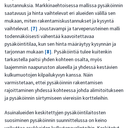
kustannuksia. Markkinaehtoisessa mallissa pysäköinnin
saatavuus ja hinta vaihtelevat eri alueiden välillä sen
mukaan, miten rakentamiskustannukset ja kysyntä
vaihtelevat.
[7]
Joustavampi ja tarveperusteinen malli
todennäköisesti vähentää kaavoitettavaa
pysäköintitilaa, kun sen hinta määräytyy kysynnän ja
tarjonnan mukaan
[8]
. Pysäköintiä tulee kuitenkin
tarkastella paitsi yhden kohteen osalta, myös
laajemmin naapuruston alueella ja yhdessä kestävien
kulkumuotojen kilpailukyvyn kanssa. Näin
varmistetaan, ettei pysäköinnin rakentamisen
rajoittaminen yhdessä kohteessa johda alimitoitukseen
ja pysäköinnin siirtymiseen viereisiin kortteleihin.
Asuinalueiden keskitettyjen pysäköintilaitosten
suosiminen pysäköinnin suunnittelussa on keino
vaikuttaa asukkaiden kulkutapavalintoihin. Keskitetyt