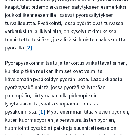
kaapit/tilat pidempiaikaiseen säilytykseen esimerkiksi
joukkoliikenneasemilla lisäävät pyöräsäilytyksen
turvallisuutta. Pysäköinti, jossa pyörät ovat turvassa
varkauksilta ja ilkivallalta, on kyselytutkimuksissa
tunnistettu tekijäksi, joka lisäisi ihmisten halukkuutta
pyöräillä
[2]
.
Pyöräpysäköinnin laatu ja tarkoitus vaikuttavat siihen,
kuinka pitkän matkan ihmiset ovat valmiita
kävelemään pysäköidyn pyörän luota. Laadukkaasta
pyöräpysäköinnistä, jossa pyörää säilytetään
pidempään, siirtymä voi olla pidempi kuin
lyhytaikaisesta, säältä suojaamattomasta
pysäköinnistä.
[1]
Myös enemmän tilaa vievien pyörien,
kuten kuormapyörien ja perävaunullisten pyörien,
huomiointi pysäköintipaikkoja suunniteltaessa on