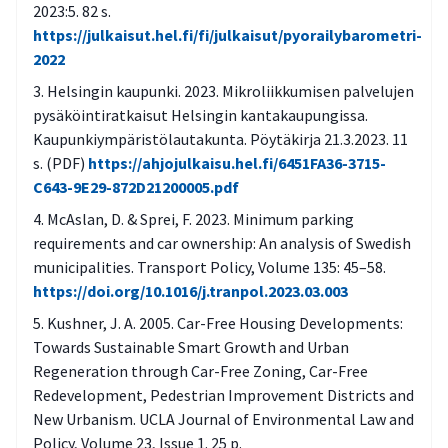
aito vuorovaikutus ja eri toimijoiden
2023:5. 82 s.
näkemyksien huomioiminen ennen
https://julkaisut.hel.fi/fi/julkaisut/pyorailybarometri-
suunnitteluhanketta, sen aikana ja sen
2022
jälkeen?
Helsingin kaupunki. 2023. Mikroliikkumisen palvelujen
pysäköintiratkaisut Helsingin kantakaupungissa.
Ovatko ilmastonmuutoksen hillintää ja
Kaupunkiympäristölautakunta. Pöytäkirja 21.3.2023. 11
muutokseen sopeutumista edistävät
s. (PDF)
https://ahjojulkaisu.hel.fi/6451FA36-3715-
toimet tasapainossa? Millaisia myönteisiä
C643-9E29-872D21200005.pdf
ja kielteisiä ristikkäisvaikutuksia on
McAslan, D. & Sprei, F. 2023. Minimum parking
tunnistettu?
requirements and car ownership: An analysis of Swedish
Miten mahdollistetaan toiminnan jatkuvuus
municipalities. Transport Policy, Volume 135: 45–58.
ja sitoutuminen ilmastokestävään
https://doi.org/10.1016/j.tranpol.2023.03.003
suunnitteluun kaupungissa?
Kushner, J. A. 2005. Car-Free Housing Developments:
Towards Sustainable Smart Growth and Urban
Onko tunnistettu sidosryhmät, joihin
Regeneration through Car-Free Zoning, Car-Free
suunnitelmalla on vaikutuksia?
Redevelopment, Pedestrian Improvement Districts and
Onko prosessin etenemisestä viestitty
New Urbanism. UCLA Journal of Environmental Law and
kattavasti ja läpinäkyvästi?
Policy, Volume 23, Issue 1. 25 p.