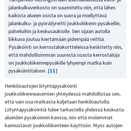
jalankulkuverkosto on suunniteltu niin, että lähes
kaikista alueen osista on suora ja miellyttävä
jalankulku- ja pyöräilyreitti joukkoliikenn-pysäkeille,
palveluihin ja keskusaukiolle. Sen sijaan autolla
liikkuva joutuu kiertämään pidempää reittiä.
Pysäköinti on kerrostalokortteleissa keskitetty niin,
että mahdollisimman suuresta osasta kerrostaloja
on joukkoliikennepysäkille lyhyempi matka kuin
pysäköintitaloon.
[11]
Henkilöautojen liityntäpysäköinti
joukkoliikenneasemien yhteydessä mahdollistaa sen,
että vain osa matkasta kuljetaan henkilöautolla.
Liityntäpysäköintiä tulee tarkastella yhdessä keskusta-
alueiden pysäköinnin kanssa, niin että molemmat
kannustavat joukkoliikenteen käyttöön. Myös autojen