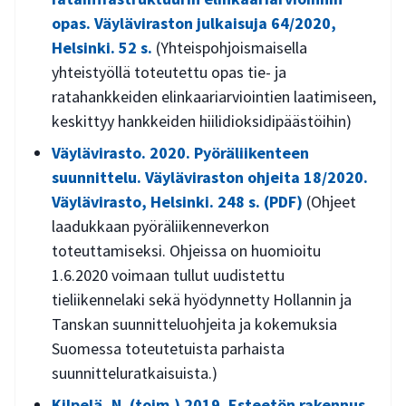
opas. Väyläviraston julkaisuja 64/2020,
Helsinki. 52 s.
(Yhteispohjoismaisella
yhteistyöllä toteutettu opas tie- ja
ratahankkeiden elinkaariarviointien laatimiseen,
keskittyy hankkeiden hiilidioksidipäästöihin)
Väylävirasto. 2020. Pyöräliikenteen
suunnittelu. Väyläviraston ohjeita 18/2020.
Väylävirasto, Helsinki. 248 s. (PDF)
(Ohjeet
laadukkaan pyöräliikenneverkon
toteuttamiseksi. Ohjeissa on huomioitu
1.6.2020 voimaan tullut uudistettu
tieliikennelaki sekä hyödynnetty Hollannin ja
Tanskan suunnitteluohjeita ja kokemuksia
Suomessa toteutetuista parhaista
suunnitteluratkaisuista.)
Kilpelä, N. (toim.) 2019. Esteetön rakennus