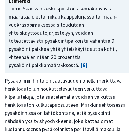
Esimerkki
Turun Skanssin keskuspuiston asemakaavassa
määrätään, että mikäli kauppakirjassa tai maan-
vuokrasopimuksessa sitoudutaan
yhteiskäyttöautojärjestelyyn, voidaan
toteutettavista pysäköintipaikoista vähentää 9
pysäköintipaikkaa yhtä yhteiskäyttöautoa kohti,
yhteensä enintään 20 prosenttia
pysäköintipaikkamääräyksestä.
[6]
Pysäköinnin hinta on saatavuuden ohella merkittävä
henkilöautoilun houkuttelevuuteen vaikuttava
kilpailutekijä, jota säätelemällä voidaan vaikuttaa
henkilöauton kulkutapaosuuteen. Markkinaehtoisessa
pysäköinnissä on lähtökohtana, että pysäköinti
nähdään yksityishyödykkeenä, joka kattaa omat
kustannuksensa pysäköinnistä perittävillä maksuilla.