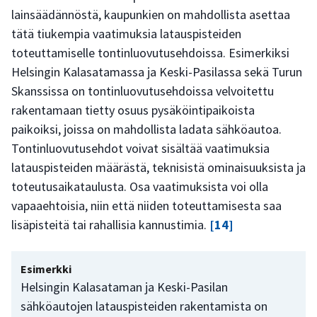
lainsäädännöstä, kaupunkien on mahdollista asettaa
tätä tiukempia vaatimuksia latauspisteiden
toteuttamiselle tontinluovutusehdoissa. Esimerkiksi
Helsingin Kalasatamassa ja Keski-Pasilassa sekä Turun
Skanssissa on tontinluovutusehdoissa velvoitettu
rakentamaan tietty osuus pysäköintipaikoista
paikoiksi, joissa on mahdollista ladata sähköautoa.
Tontinluovutusehdot voivat sisältää vaatimuksia
latauspisteiden määrästä, teknisistä ominaisuuksista ja
toteutusaikataulusta. Osa vaatimuksista voi olla
vapaaehtoisia, niin että niiden toteuttamisesta saa
lisäpisteitä tai rahallisia kannustimia.
[14]
Esimerkki
Helsingin Kalasataman ja Keski-Pasilan
sähköautojen latauspisteiden rakentamista on