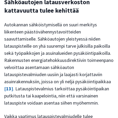
Sähköautojen latausverkoston
kattavuutta tulee kehittää
Autokannan sähköistymisellä on suuri merkitys
liikenteen päästövähennystavoitteiden
saavuttamiselle. Sähköautojen yleistyessä niiden
latauspisteille on yhä suurempi tarve julkisilla paikoilla
sekä työpaikkojen ja asuinalueiden pysäköintipaikoilla.
Rakennusten energiatehokkuusdirektiivin toimeenpano
velvoittaa asentamaan sähköauton
latauspistevalmiuden uusiin ja laajasti korjattaviin
asuinrakennuksiin, joissa on yli neljä pysäköintipaikkaa
[13]
. Latauspistevalmius tarkoittaa pysäköintipaikan
putkitusta tai kaapelointia, niin että varsinainen
latauspiste voidaan asentaa siihen myöhemmin.
Vaikka vaatimus latauspistevalmiudelle tulee