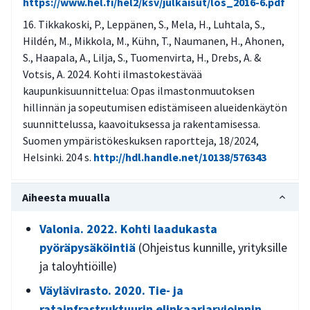
https://www.hel.fi/hel2/ksv/julkaisut/los_2016-6.pdf
Tikkakoski, P., Leppänen, S., Mela, H., Luhtala, S.,
Hildén, M., Mikkola, M., Kühn, T., Naumanen, H., Ahonen,
S., Haapala, A., Lilja, S., Tuomenvirta, H., Drebs, A. &
Votsis, A. 2024. Kohti ilmastokestävää
kaupunkisuunnittelua: Opas ilmastonmuutoksen
hillinnän ja sopeutumisen edistämiseen alueidenkäytön
suunnittelussa, kaavoituksessa ja rakentamisessa.
Suomen ympäristökeskuksen raportteja, 18/2024,
Helsinki. 204 s.
http://hdl.handle.net/10138/576343
Aiheesta muualla
Valonia. 2022. Kohti laadukasta
pyöräpysäköintiä
(Ohjeistus kunnille, yrityksille
ja taloyhtiöille)
Väylävirasto. 2020. Tie- ja
ratainfrastruktuurin elinkaariarvioinnin