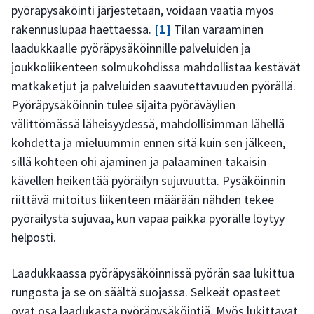
pyöräpysäköinti järjestetään, voidaan vaatia myös
rakennuslupaa haettaessa.
[1]
Tilan varaaminen
laadukkaalle pyöräpysäköinnille palveluiden ja
joukkoliikenteen solmukohdissa mahdollistaa kestävät
matkaketjut ja palveluiden saavutettavuuden pyörällä.
Pyöräpysäköinnin tulee sijaita pyöräväylien
välittömässä läheisyydessä, mahdollisimman lähellä
kohdetta ja mieluummin ennen sitä kuin sen jälkeen,
sillä kohteen ohi ajaminen ja palaaminen takaisin
kävellen heikentää pyöräilyn sujuvuutta. Pysäköinnin
riittävä mitoitus liikenteen määrään nähden tekee
pyöräilystä sujuvaa, kun vapaa paikka pyörälle löytyy
helposti.
Laadukkaassa pyöräpysäköinnissä pyörän saa lukittua
rungosta ja se on säältä suojassa. Selkeät opasteet
ovat osa laadukasta pyöräpysäköintiä. Myös lukittavat