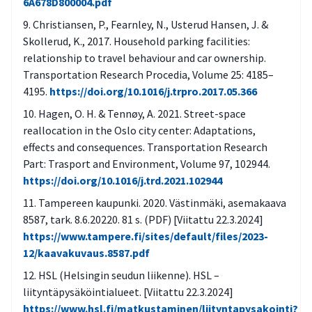
6A678D800004.pdf
Christiansen, P., Fearnley, N., Usterud Hansen, J. &
Skollerud, K., 2017. Household parking facilities:
relationship to travel behaviour and car ownership.
Transportation Research Procedia, Volume 25: 4185–
4195.
https://doi.org/10.1016/j.trpro.2017.05.366
Hagen, O. H. & Tennøy, A. 2021. Street-space
reallocation in the Oslo city center: Adaptations,
effects and consequences. Transportation Research
Part: Trasport and Environment, Volume 97, 102944.
https://doi.org/10.1016/j.trd.2021.102944
Tampereen kaupunki. 2020. Västinmäki, asemakaava
8587, tark. 8.6.20220. 81 s. (PDF) [Viitattu 22.3.2024]
https://www.tampere.fi/sites/default/files/2023-
12/kaavakuvaus.8587.pdf
HSL (Helsingin seudun liikenne). HSL –
liityntäpysäköintialueet. [Viitattu 22.3.2024]
https://www.hsl.fi/matkustaminen/liityntapysakointi?