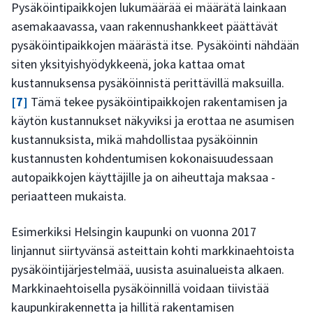
Pysäköintipaikkojen lukumäärää ei määrätä lainkaan
asemakaavassa, vaan rakennushankkeet päättävät
pysäköintipaikkojen määrästä itse. Pysäköinti nähdään
siten yksityishyödykkeenä, joka kattaa omat
kustannuksensa pysäköinnistä perittävillä maksuilla.
[7]
Tämä tekee pysäköintipaikkojen rakentamisen ja
käytön kustannukset näkyviksi ja erottaa ne asumisen
kustannuksista, mikä mahdollistaa pysäköinnin
kustannusten kohdentumisen kokonaisuudessaan
autopaikkojen käyttäjille ja on aiheuttaja maksaa -
periaatteen mukaista.
Esimerkiksi Helsingin kaupunki on vuonna 2017
linjannut siirtyvänsä asteittain kohti markkinaehtoista
pysäköintijärjestelmää, uusista asuinalueista alkaen.
Markkinaehtoisella pysäköinnillä voidaan tiivistää
kaupunkirakennetta ja hillitä rakentamisen