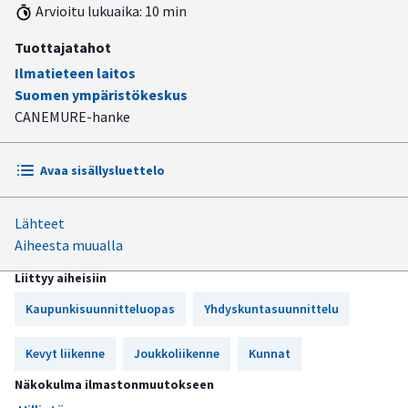
Arvioitu lukuaika: 10 min
Tuottajatahot
Ilmatieteen laitos
Suomen ympäristökeskus
CANEMURE-hanke
Avaa sisällysluettelo
Lähteet
Laadukas pyöräpysäköinti sijaitsee lähellä palveluita ja
Aiheesta muualla
joukkoliikenteen solmukohdissa
Liittyy aiheisiin
Sähköpotkulautojen pysäköinnille voidaan osoittaa
erillisiä pysäköintipaikkoja
Kaupunkisuunnitteluopas
Yhdyskuntasuunnittelu
Pysäköintipaikkojen suunnittelulla voidaan vähentää
Kevyt liikenne
Joukkoliikenne
Kunnat
autoriippuvuutta
Näkokulma ilmastonmuutokseen
Sähköautojen latausverkoston kattavuutta tulee kehittää