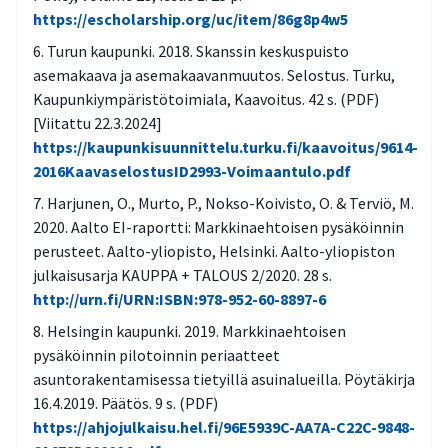
https://escholarship.org/uc/item/86g8p4w5
Onko sidosryhmien osallistumista tuettu
Turun kaupunki. 2018. Skanssin keskuspuisto
monipuolisesti eri keinoin esimerkiksi
asemakaava ja asemakaavanmuutos. Selostus. Turku,
erilaisia aluekehityspelejä hyödyntämällä?
Kaupunkiympäristötoimiala, Kaavoitus. 42 s. (PDF)
Onko huolehdittu siitä, että kaikkien äänet
[Viitattu 22.3.2024]
saadaan esiin prosessissa ja otettu
https://kaupunkisuunnittelu.turku.fi/kaavoitus/9614-
käyttöön keinoja, jotka edistävät kuulluksi
2016KaavaselostusID2993-Voimaantulo.pdf
tulemista?
Harjunen, O., Murto, P., Nokso-Koivisto, O. & Terviö, M.
2020. Aalto EI-raportti: Markkinaehtoisen pysäköinnin
Millaisia keinoja ja tietoja tarvitaan
perusteet. Aalto-yliopisto, Helsinki. Aalto-yliopiston
päätöksenteon tueksi (esimerkiksi
julkaisusarja KAUPPA + TALOUS 2/2020. 28 s.
toimenpiteiden seuranta ja arviointi sekä
http://urn.fi/URN:ISBN:978-952-60-8897-6
kustannushyödyt)?
Helsingin kaupunki. 2019. Markkinaehtoisen
pysäköinnin pilotoinnin periaatteet
asuntorakentamisessa tietyillä asuinalueilla. Pöytäkirja
16.4.2019. Päätös. 9 s. (PDF)
https://ahjojulkaisu.hel.fi/96E5939C-AA7A-C22C-9848-