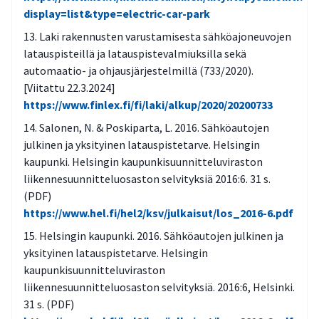
display=list&type=electric-car-park
Laki rakennusten varustamisesta sähköajoneuvojen
latauspisteillä ja latauspistevalmiuksilla sekä
automaatio- ja ohjausjärjestelmillä (733/2020).
[Viitattu 22.3.2024]
https://www.finlex.fi/fi/laki/alkup/2020/20200733
Salonen, N. & Poskiparta, L. 2016. Sähköautojen
julkinen ja yksityinen latauspistetarve. Helsingin
kaupunki. Helsingin kaupunkisuunnitteluviraston
liikennesuunnitteluosaston selvityksiä 2016:6. 31 s.
(PDF)
https://www.hel.fi/hel2/ksv/julkaisut/los_2016-6.pdf
Helsingin kaupunki. 2016. Sähköautojen julkinen ja
yksityinen latauspistetarve. Helsingin
kaupunkisuunnitteluviraston
liikennesuunnitteluosaston selvityksiä. 2016:6, Helsinki.
31 s. (PDF)