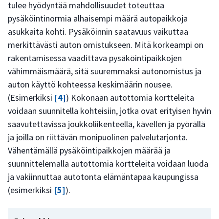
tulee hyödyntää mahdollisuudet toteuttaa
pysäköintinormia alhaisempi määrä autopaikkoja
asukkaita kohti. Pysäköinnin saatavuus vaikuttaa
merkittävästi auton omistukseen. Mitä korkeampi on
rakentamisessa vaadittava pysäköintipaikkojen
vähimmäismäärä, sitä suuremmaksi autonomistus ja
auton käyttö kohteessa keskimäärin nousee.
(Esimerkiksi
[4]
) Kokonaan autottomia kortteleita
voidaan suunnitella kohteisiin, jotka ovat erityisen hyvin
saavutettavissa joukkoliikenteellä, kävellen ja pyörällä
ja joilla on riittävän monipuolinen palvelutarjonta.
Vähentämällä pysäköintipaikkojen määrää ja
suunnittelemalla autottomia kortteleita voidaan luoda
ja vakiinnuttaa autotonta elämäntapaa kaupungissa
(esimerkiksi
[5]
).