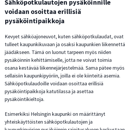
Sähköpotkulautojen pysäköinnille
voidaan osoittaa erillisiä
pysäköintipaikkoja
Kevyet sähköajoneuvot, kuten sähköpotkulaudat, ovat
tulleet kaupunkikuvaan ja osaksi kaupunkien liikennettä
jäädäkseen. Tämä on luonut tarpeen myös niiden
pysäköinnin kehittämiselle, jotta ne voivat toimia
osana kestävää liikennejärjestelmää. Sama pätee myös
sellaisiin kaupunkipyöriin, joilla ei ole kiinteitä asemia.
Sähköpotkulaudoille voidaan osoittaa erillisiä
pysäköintipaikkoja katutilassa ja asettaa
pysäköintikieltoja.
Esimerkiksi Helsingin kaupunki on määrittänyt
yhteiskäyttöisten sähköpotkulautojen ja
kaupunkipyörien pysäköinnin rajoitusalueen keskustaan