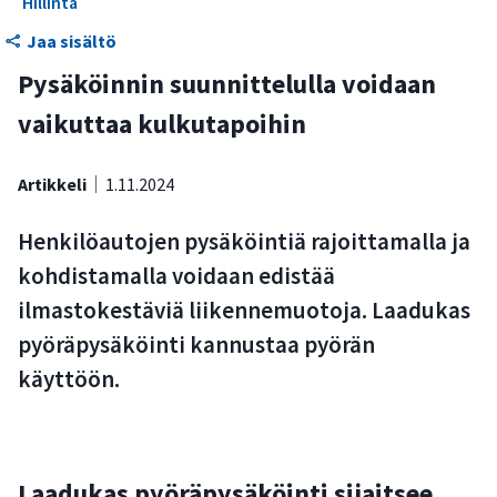
Hillintä
Kaupunkisuunnittelun toimijoiden tarkistuslista:
Jaa sisältö
joukkoliikenteen, kävelyn ja pyöräilyn edistäminen
Pysäköinnin suunnittelulla voidaan
vaikuttaa kulkutapoihin
Artikkeli
1.11.2024
Henkilöautojen pysäköintiä rajoittamalla ja
kohdistamalla voidaan edistää
ilmastokestäviä liikennemuotoja. Laadukas
pyöräpysäköinti kannustaa pyörän
käyttöön.
Laadukas pyöräpysäköinti sijaitsee