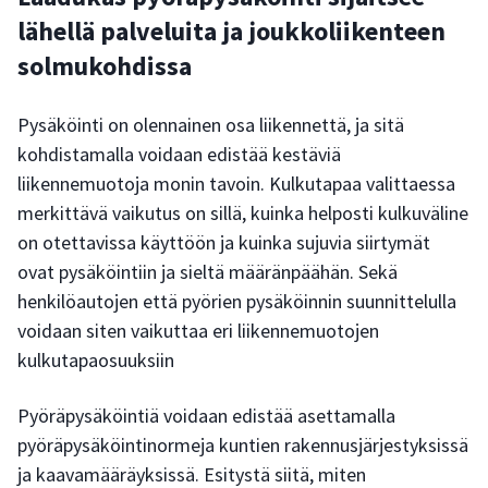
lähellä palveluita ja joukkoliikenteen
solmukohdissa
Pysäköinti on olennainen osa liikennettä, ja sitä
kohdistamalla voidaan edistää kestäviä
liikennemuotoja monin tavoin. Kulkutapaa valittaessa
merkittävä vaikutus on sillä, kuinka helposti kulkuväline
on otettavissa käyttöön ja kuinka sujuvia siirtymät
ovat pysäköintiin ja sieltä määränpäähän. Sekä
henkilöautojen että pyörien pysäköinnin suunnittelulla
voidaan siten vaikuttaa eri liikennemuotojen
kulkutapaosuuksiin
Pyöräpysäköintiä voidaan edistää asettamalla
pyöräpysäköintinormeja kuntien rakennusjärjestyksissä
ja kaavamääräyksissä. Esitystä siitä, miten