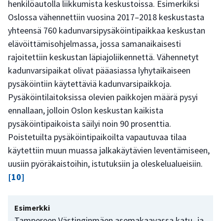
henkilöautolla liikkumista keskustoissa. Esimerkiksi
Oslossa vähennettiin vuosina 2017–2018 keskustasta
yhteensä 760 kadunvarsipysäköintipaikkaa keskustan
elävöittämisohjelmassa, jossa samanaikaisesti
rajoitettiin keskustan läpiajoliikennettä. Vähennetyt
kadunvarsipaikat olivat pääasiassa lyhytaikaiseen
pysäköintiin käytettäviä kadunvarsipaikkoja.
Pysäköintilaitoksissa olevien paikkojen määrä pysyi
ennallaan, jolloin Oslon keskustan kaikista
pysäköintipaikoista säilyi noin 90 prosenttia.
Poistetuilta pysäköintipaikoilta vapautuvaa tilaa
käytettiin muun muassa jalkakäytävien leventämiseen,
uusiin pyöräkaistoihin, istutuksiin ja oleskelualueisiin.
[10]
Esimerkki
Tampereen Västinginmäen asemakaavassa katu- ja