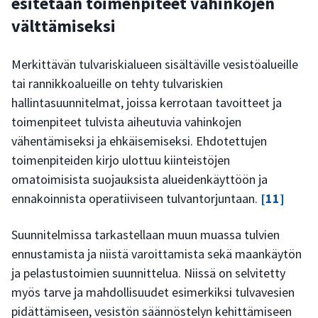
esitetään toimenpiteet vahinkojen
välttämiseksi
Merkittävän tulvariskialueen sisältäville vesistöalueille
tai rannikkoalueille on tehty tulvariskien
hallintasuunnitelmat, joissa kerrotaan tavoitteet ja
toimenpiteet tulvista aiheutuvia vahinkojen
vähentämiseksi ja ehkäisemiseksi. Ehdotettujen
toimenpiteiden kirjo ulottuu kiinteistöjen
omatoimisista suojauksista alueidenkäyttöön ja
ennakoinnista operatiiviseen tulvantorjuntaan.
[11]
Suunnitelmissa tarkastellaan muun muassa tulvien
ennustamista ja niistä varoittamista sekä maankäytön
ja pelastustoimien suunnittelua. Niissä on selvitetty
myös tarve ja mahdollisuudet esimerkiksi tulvavesien
pidättämiseen, vesistön säännöstelyn kehittämiseen