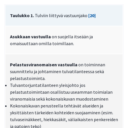
Taulukko 1.
Tulviin liittyvä vastuunjako
[20]
Asukkaan vastuulla
on suojella itseään ja
omaisuuttaan omilla toimillaan.
Pelastusviranomaisen vastuulla
on toiminnan
suunnittelu ja johtaminen tulvatilanteessa sekä
pelastustoiminta.
Tulvantorjuntatilanteen yleisjohto jos
pelastustoimintaan osallistuu useamman toimialan
viranomaisia sekä kokonaiskuvan muodostaminen
Kokonaiskuvan perusteella tehtävät alueiden ja
yksittäisten tärkeiden kohteiden suojaaminen (esim.
tulvaseinäkkeet, hiekkasäkit, väliaikaisten penkereiden
ja patojen teko)