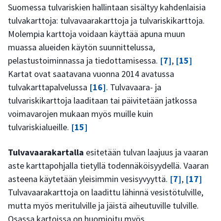
Suomessa tulvariskien hallintaan sisältyy kahdenlaisia
tulvakarttoja: tulvavaarakarttoja ja tulvariskikarttoja.
Molempia karttoja voidaan käyttää apuna muun
muassa alueiden käytön suunnittelussa,
pelastustoiminnassa ja tiedottamisessa.
[7]
,
[15]
Kartat ovat saatavana vuonna 2014 avatussa
tulvakarttapalvelussa
[16]
. Tulvavaara- ja
tulvariskikarttoja laaditaan tai päivitetään jatkossa
voimavarojen mukaan myös muille kuin
tulvariskialueille.
[15]
Tulvavaarakartalla
esitetään tulvan laajuus ja vaaran
aste karttapohjalla tietyllä todennäköisyydellä. Vaaran
asteena käytetään yleisimmin vesisyvyyttä.
[7]
,
[17]
Tulvavaarakarttoja on laadittu lähinnä vesistötulville,
mutta myös meritulville ja jäistä aiheutuville tulville.
Osassa kartoissa on huomioitu myös