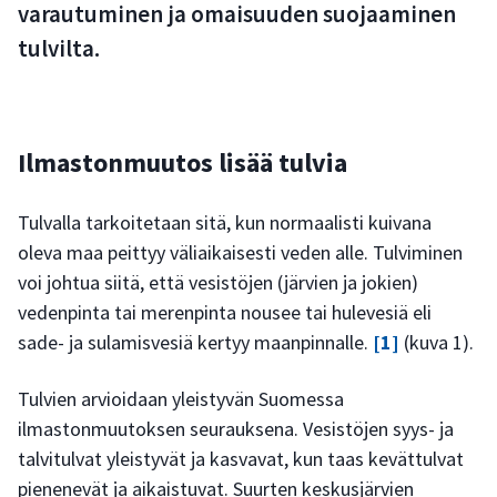
varautuminen ja omaisuuden suojaaminen
tulvilta.
Ilmastonmuutos lisää tulvia
Tulvalla tarkoitetaan sitä, kun normaalisti kuivana
oleva maa peittyy väliaikaisesti veden alle. Tulviminen
voi johtua siitä, että vesistöjen (järvien ja jokien)
vedenpinta tai merenpinta nousee tai hulevesiä eli
sade- ja sulamisvesiä kertyy maanpinnalle.
[1]
(kuva 1).
Tulvien arvioidaan yleistyvän Suomessa
ilmastonmuutoksen seurauksena. Vesistöjen syys- ja
talvitulvat yleistyvät ja kasvavat, kun taas kevättulvat
pienenevät ja aikaistuvat. Suurten keskusjärvien