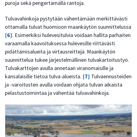
puroja sekä pengertämällä rantoja.
Tulvavahinkoja pystytään vähentämään merkittävästi
ottamalla tulvat huomioon maankäytön suunnittelussa
[6]
. Esimerkiksi hulevesitulvia voidaan hallita parhaiten
varaamalla kaavoituksessa hulevesille riittävästi
pidättämisalueita ja virtausreittejä. Maankäytön
suunnittelua tukee järjestelmällinen tulvakartoitustyö.
Tulvakarttojen avulla annetaan viranomaisille ja
kansalaisille tietoa tulva-alueista.
[7]
Tulvaennusteiden
ja -varoitusten avulla voidaan ohjata tulvan aikaista
pelastustoimintaa ja vähentää tulvavahinkoja.