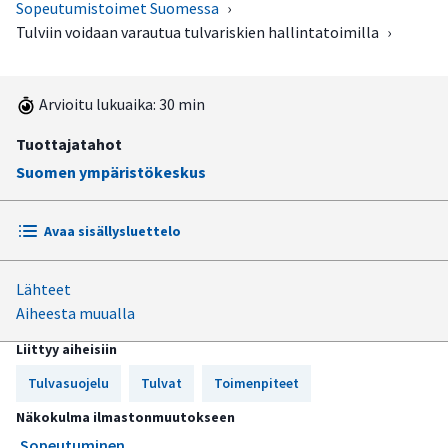
Sopeutumistoimet Suomessa
›
Tulviin voidaan varautua tulvariskien hallintatoimilla
›
Arvioitu lukuaika: 30 min
Tuottajatahot
Suomen ympäristökeskus
Avaa sisällysluettelo
Lähteet
Ilmastonmuutos lisää tulvia
Aiheesta muualla
Tulvavahinkoja voidaan pienentää hallitsemalla
Liittyy aiheisiin
tulvariskejä
Tulvasuojelu
Tulvat
Toimenpiteet
Tulvariskien hallintaa ohjaa lainsäädäntö
Näkokulma ilmastonmuutokseen
Tulvariskien hallinnan suunnittelusta vastaavat ELY-
Sopeutuminen