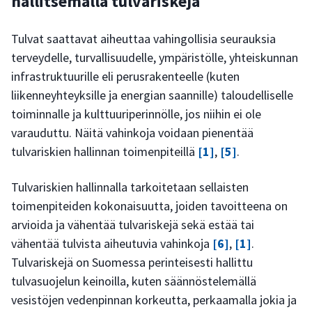
hallitsemalla tulvariskejä
Tulvat saattavat aiheuttaa vahingollisia seurauksia
terveydelle, turvallisuudelle, ympäristölle, yhteiskunnan
infrastruktuurille eli perusrakenteelle (kuten
liikenneyhteyksille ja energian saannille) taloudelliselle
toiminnalle ja kulttuuriperinnölle, jos niihin ei ole
varauduttu. Näitä vahinkoja voidaan pienentää
tulvariskien hallinnan toimenpiteillä
[1]
,
[5]
.
Tulvariskien hallinnalla tarkoitetaan sellaisten
toimenpiteiden kokonaisuutta, joiden tavoitteena on
arvioida ja vähentää tulvariskejä sekä estää tai
vähentää tulvista aiheutuvia vahinkoja
[6]
,
[1]
.
Tulvariskejä on Suomessa perinteisesti hallittu
tulvasuojelun keinoilla, kuten säännöstelemällä
vesistöjen vedenpinnan korkeutta, perkaamalla jokia ja