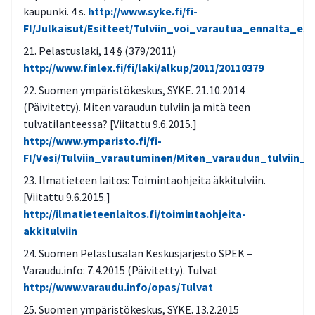
kaupunki. 4 s.
http://www.syke.fi/fi-
FI/Julkaisut/Esitteet/Tulviin_voi_varautua_ennalta_e
Pelastuslaki, 14 § (379/2011)
http://www.finlex.fi/fi/laki/alkup/2011/20110379
Suomen ympäristökeskus, SYKE. 21.10.2014
(Päivitetty). Miten varaudun tulviin ja mitä teen
tulvatilanteessa? [Viitattu 9.6.2015.]
http://www.ymparisto.fi/fi-
FI/Vesi/Tulviin_varautuminen/Miten_varaudun_tulviin_
Ilmatieteen laitos: Toimintaohjeita äkkitulviin.
[Viitattu 9.6.2015.]
http://ilmatieteenlaitos.fi/toimintaohjeita-
akkitulviin
Suomen Pelastusalan Keskusjärjestö SPEK –
Varaudu.info: 7.4.2015 (Päivitetty). Tulvat
http://www.varaudu.info/opas/Tulvat
Suomen ympäristökeskus, SYKE. 13.2.2015