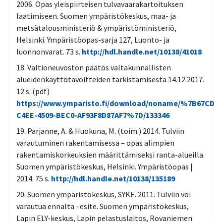
2006. Opas yleispiirteisen tulvavaarakartoituksen
laatimiseen. Suomen ympäristökeskus, maa- ja
metsätalousministeriö & ympäristöministeriö,
Helsinki. Ympäristöopas-sarja 127, Luonto- ja
luonnonvarat. 73 s.
http://hdl.handle.net/10138/41018
Valtioneuvoston päätös valtakunnallisten
alueidenkäyttötavoitteiden tarkistamisesta 14.12.2017.
12 s. (pdf)
https://www.ymparisto.fi/download/noname/%7B67CD9
C4EE-4509-BEC0-AF93F8D87AF7%7D/133346
Parjanne, A. & Huokuna, M. (toim.) 2014. Tulviin
varautuminen rakentamisessa – opas alimpien
rakentamiskorkeuksien määrittämiseksi ranta-alueilla.
Suomen ympäristökeskus, Helsinki. Ympäristöopas |
2014. 75 s.
http://hdl.handle.net/10138/135189
Suomen ympäristökeskus, SYKE. 2011. Tulviin voi
varautua ennalta –esite. Suomen ympäristökeskus,
Lapin ELY-keskus, Lapin pelastuslaitos, Rovaniemen