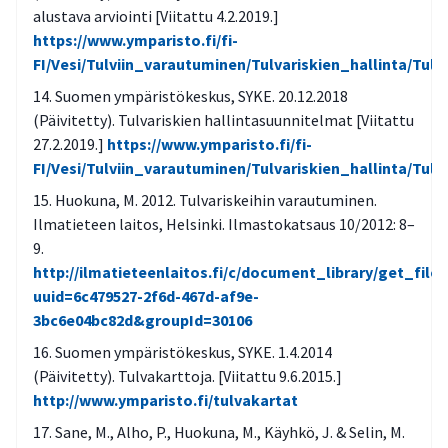
alustava arviointi [Viitattu 4.2.2019.]
https://www.ymparisto.fi/fi-
FI/Vesi/Tulviin_varautuminen/Tulvariskien_hallinta/Tul
Suomen ympäristökeskus, SYKE. 20.12.2018
(Päivitetty). Tulvariskien hallintasuunnitelmat [Viitattu
27.2.2019.]
https://www.ymparisto.fi/fi-
FI/Vesi/Tulviin_varautuminen/Tulvariskien_hallinta/Tul
Huokuna, M. 2012. Tulvariskeihin varautuminen.
Ilmatieteen laitos, Helsinki. Ilmastokatsaus 10/2012: 8–
9.
http://ilmatieteenlaitos.fi/c/document_library/get_file?
uuid=6c479527-2f6d-467d-af9e-
3bc6e04bc82d&groupId=30106
Suomen ympäristökeskus, SYKE. 1.4.2014
(Päivitetty). Tulvakarttoja. [Viitattu 9.6.2015.]
http://www.ymparisto.fi/tulvakartat
Sane, M., Alho, P., Huokuna, M., Käyhkö, J. & Selin, M.