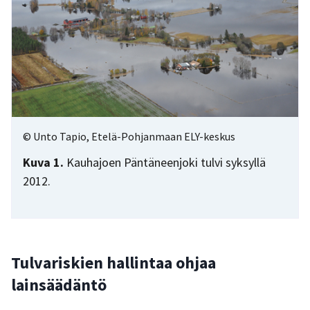
© Unto Tapio, Etelä-Pohjanmaan ELY-keskus
Kuva 1.
Kauhajoen Päntäneenjoki tulvi syksyllä
2012.
Tulvariskien hallintaa ohjaa
lainsäädäntö