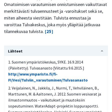
Omatoimisen varautumisen onnistumiseen vaikuttavat
merkittävästi tulvaennusteet ja -varoitukset sekä se,
miten aiheesta viestitään. Tulvista ennustaa ja
varoittaa Tulvakeskus, joka myös ylläpitää jatkuvaa
tilannekuvaa tulvista.
[25]
Lähteet
Suomen ympäristökeskus, SYKE. 16.9.2014
(Päivitetty). Tulvasanasto [Viitattu 9.6.2015.]
http://www.ymparisto.fi/fi-
FI/Vesi/Tulviin_varautuminen/Tulvasanasto
Veijalainen, N., Jakkila, J., Nurmi, T., Vehviläinen, B.,
Marttunen, M. & Aaltonen, J. 2012. Suomen vesivarat ja
ilmastonmuutos – vaikutukset ja muutoksiin
sopeutuminen. WaterAdapt-projektin loppuraportti.