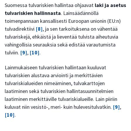
Suomessa tulvariskien hallintaa ohjaavat
laki ja asetus
tulvariskien hallinnasta
. Lainsäädännöllä
toimenpannaan kansallisesti Euroopan unionin (EU:n)
tulvadirektiivi
[8]
, ja sen tarkoituksena on vähentää
tulvariskejä, ehkäistä ja lieventää tulvista aiheutuvia
vahingollisia seurauksia sekä edistää varautumista
tulviin.
[9]
,
[10]
.
Lainmukaiseen tulvariskien hallintaan kuuluvat
tulvariskien alustava arviointi ja merkittävien
tulvariskialueiden nimeäminen, tulvakarttojen
laatiminen sekä tulvariskien hallintasuunnitelmien
laatiminen merkittäville tulvariskialueille. Lain piiriin
kuluvat niin vesistö-, meri- kuin hulevesitulvatkin.
[9]
,
[10]
.