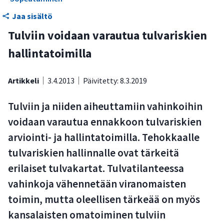
keskukset ja kunnat
Jaa sisältö
Suomessa on 22 merkittävää tulvariskialuetta
Tulviin voidaan varautua tulvariskien
Tulvariskien hallinnan apuna voidaan käyttää tulvavaara-
hallintatoimilla
ja tulvariskikarttoja
Tulvariskien hallintasuunnitelmissa esitetään
Artikkeli
3.4.2013
Päivitetty: 8.3.2019
toimenpiteet vahinkojen välttämiseksi
Tulviin ja niiden aiheuttamiin vahinkoihin
Tulvariskejä voidaan välttää hyvällä alueidenkäytön
voidaan varautua ennakkoon tulvariskien
suunnittelulla
arviointi- ja hallintatoimilla. Tehokkaalle
Alimmista rakennuskorkeuksista on alueellisia suosituksia
tulvariskien hallinnalle ovat tärkeitä
Kansalaisten tulee varautua tulviin myös omatoimisesti
erilaiset tulvakartat. Tulvatilanteessa
vahinkoja vähennetään viranomaisten
toimin, mutta oleellisen tärkeää on myös
kansalaisten omatoiminen tulviin