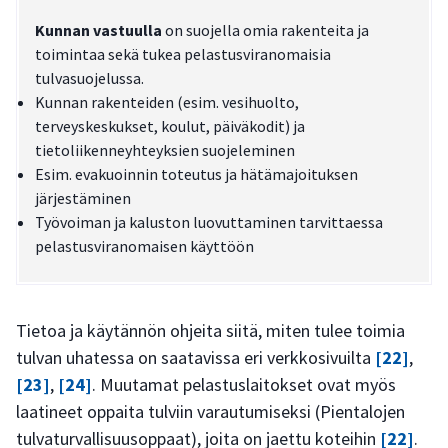
Kunnan vastuulla
on suojella omia rakenteita ja
toimintaa sekä tukea pelastusviranomaisia
tulvasuojelussa.
Kunnan rakenteiden (esim. vesihuolto,
terveyskeskukset, koulut, päiväkodit) ja
tietoliikenneyhteyksien suojeleminen
Esim. evakuoinnin toteutus ja hätämajoituksen
järjestäminen
Työvoiman ja kaluston luovuttaminen tarvittaessa
pelastusviranomaisen käyttöön
Tietoa ja käytännön ohjeita siitä, miten tulee toimia
tulvan uhatessa on saatavissa eri verkkosivuilta
[22]
,
[23]
,
[24]
. Muutamat pelastuslaitokset ovat myös
laatineet oppaita tulviin varautumiseksi (Pientalojen
tulvaturvallisuusoppaat), joita on jaettu koteihin
[22]
.