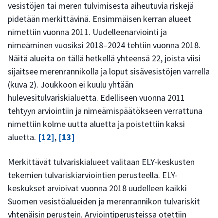
vesistöjen tai meren tulvimisesta aiheutuvia riskejä
pidetään merkittävinä. Ensimmäisen kerran alueet
nimettiin vuonna 2011. Uudelleenarviointi ja
nimeäminen vuosiksi 2018–2024 tehtiin vuonna 2018.
Näitä alueita on tällä hetkellä yhteensä 22, joista viisi
sijaitsee merenrannikolla ja loput sisävesistöjen varrella
(kuva 2). Joukkoon ei kuulu yhtään
hulevesitulvariskialuetta. Edelliseen vuonna 2011
tehtyyn arviointiin ja nimeämispäätökseen verrattuna
nimettiin kolme uutta aluetta ja poistettiin kaksi
aluetta.
[12]
,
[13]
Merkittävät tulvariskialueet valitaan ELY-keskusten
tekemien tulvariskiarviointien perusteella. ELY-
keskukset arvioivat vuonna 2018 uudelleen kaikki
Suomen vesistöalueiden ja merenrannikon tulvariskit
yhtenäisin perustein. Arviointiperusteissa otettiin