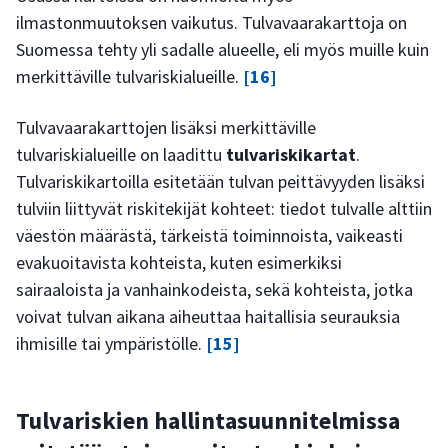
ilmastonmuutoksen vaikutus. Tulvavaarakarttoja on
Suomessa tehty yli sadalle alueelle, eli myös muille kuin
merkittäville tulvariskialueille.
[16]
Tulvavaarakarttojen lisäksi merkittäville
tulvariskialueille on laadittu
tulvariskikartat
.
Tulvariskikartoilla esitetään tulvan peittävyyden lisäksi
tulviin liittyvät riskitekijät kohteet: tiedot tulvalle alttiin
väestön määrästä, tärkeistä toiminnoista, vaikeasti
evakuoitavista kohteista, kuten esimerkiksi
sairaaloista ja vanhainkodeista, sekä kohteista, jotka
voivat tulvan aikana aiheuttaa haitallisia seurauksia
ihmisille tai ympäristölle.
[15]
Tulvariskien hallintasuunnitelmissa