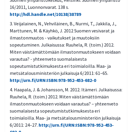
Suomen ympäristökeskus, Helsinki. Suomen ympäristö
16/2011, Luonnonvarat. 138 s.
http://hdl.handle.net/10138/38789
Veijalainen, N., Vehviläinen, B., Nurmi, T., Jakkila, J.,
Marttunen, M. & Käyhkö, J. 2012 Suomen vesivarat ja
ilmastonmuutos - vaikutukset ja muutoksiin
sopeutuminen. Julkaisussa: Ruuhela, R. (toim.) 2012.
Miten väistämättömään ilmastonmuutokseen voidaan
varautua? - yhteenveto suomalaisesta
sopeutumistutkimuksesta eri toimialoilla. Maa- ja
metsätalousministeriön julkaisuja 6/2011: 61–65.
http://urn.fi/URN:ISBN:978-952-453-682-0
Haapala, J. & Johansson, M. 2012. Itämeri. Julkaisussa:
Ruuhela, R. (toim.) 2012. Miten väistämättömään
ilmastonmuutokseen voidaan varautua? – yhteenveto
suomalaisesta sopeutumistutkimuksesta eri
toimialoilla. Maa- ja metsätalousministeriön julkaisuja
6/2011: 24–27.
http://urn.fi/URN:ISBN:978-952-453-