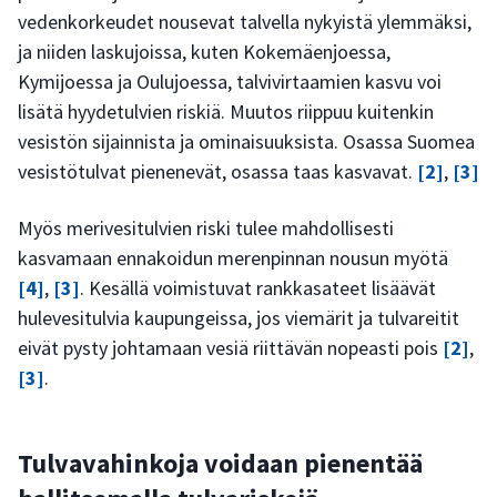
vedenkorkeudet nousevat talvella nykyistä ylemmäksi,
ja niiden laskujoissa, kuten Kokemäenjoessa,
Kymijoessa ja Oulujoessa, talvivirtaamien kasvu voi
lisätä hyydetulvien riskiä. Muutos riippuu kuitenkin
vesistön sijainnista ja ominaisuuksista. Osassa Suomea
vesistötulvat pienenevät, osassa taas kasvavat.
[2]
,
[3]
Myös merivesitulvien riski tulee mahdollisesti
kasvamaan ennakoidun merenpinnan nousun myötä
[4]
,
[3]
. Kesällä voimistuvat rankkasateet lisäävät
hulevesitulvia kaupungeissa, jos viemärit ja tulvareitit
eivät pysty johtamaan vesiä riittävän nopeasti pois
[2]
,
[3]
.
Tulvavahinkoja voidaan pienentää