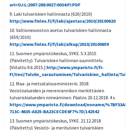
uri=OJ:L:2007:288:0027:0034:FI:PDF
Laki tulvariskien hallinnasta (620/2010)
http://www.finlex.fi/fi/laki/ajantasa/2010/20100620
Valtioneuvoston asetus tulvariskien hallinnasta
(659/2010)
http://www.finlex.fi/fi/laki/alkup/2010/20100659
Suomen ympäristökeskus, SYKE. 5.3.2015
(Päivitetty). Tulvariskien hallinnan suunnittelu.
[Viitattu 9.6.2015.]
http://www.ymparisto.fi/fi-
FI/Vesi/Tulviin_varautuminen/Tulvariskien_hallinta/Tulv
Maa- ja metsätalousministeriö. 2018.
Vesistöalueiden ja merenrannikon merkittävien
tulvariskialueiden nimeäminen. Päätös 20.12.2018. 4 s.
https://www.ymparisto.fi/download/noname/%7BF33AB6
713C-4635-A825-BA23CECDE6F7%7D/142542
Suomen ympäristökeskus, SYKE. 21.12.2018
(Päivitetty). Vesistö- ja meritulvien tulvariskien