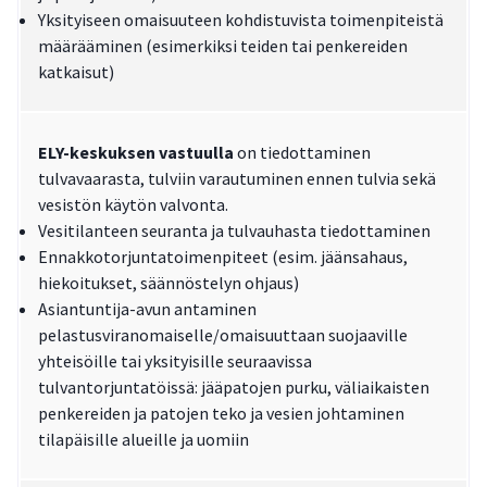
Yksityiseen omaisuuteen kohdistuvista toimenpiteistä
määrääminen (esimerkiksi teiden tai penkereiden
katkaisut)
ELY-keskuksen vastuulla
on tiedottaminen
tulvavaarasta, tulviin varautuminen ennen tulvia sekä
vesistön käytön valvonta.
Vesitilanteen seuranta ja tulvauhasta tiedottaminen
Ennakkotorjuntatoimenpiteet (esim. jäänsahaus,
hiekoitukset, säännöstelyn ohjaus)
Asiantuntija-avun antaminen
pelastusviranomaiselle/omaisuuttaan suojaaville
yhteisöille tai yksityisille seuraavissa
tulvantorjuntatöissä: jääpatojen purku, väliaikaisten
penkereiden ja patojen teko ja vesien johtaminen
tilapäisille alueille ja uomiin