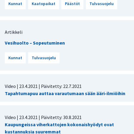
Kunnat
Kaatopaikat
Päästöt
Tulvasuojelu
Artikkeli
Vesihuolto – Sopeutuminen
Kunnat
Tulvasuojelu
Video |
23.4.2021
| Päivitetty:
22.7.2021
Tapahtumapuu auttaa varautumaan sään ääri-ilmiöihin
Video |
23.4.2021
| Päivitetty:
30.8.2021
Kaupungeissa viherkattojen kokonaishyödyt ovat
kustannuksia suuremmat