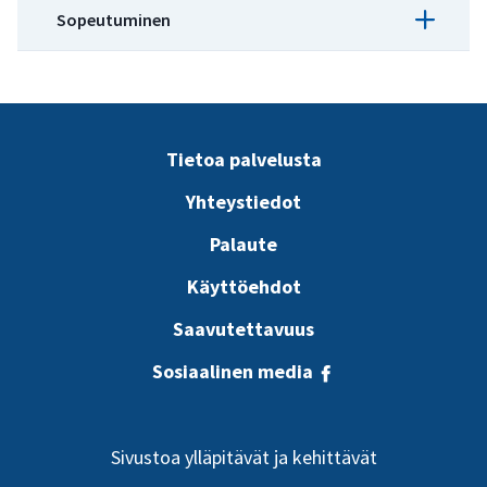
Sopeutuminen
Artikkeli
Vesihuolto – Hillintä
Artikkeli
Vesihuolto – Sopeutuminen
Tietoa palvelusta
Yhteystiedot
Palaute
Käyttöehdot
Saavutettavuus
Sosiaalinen media
Sivustoa ylläpitävät ja kehittävät