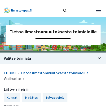
Tietoa ilmastonmuutoksesta toimialoille
Valitse toimiala
Etusivu
›
Tietoa ilmastonmuutoksesta toimialoille
›
Vesihuolto
›
Liittyy aiheisiin
Kunnat
Mädätys
Tulvasuojelu