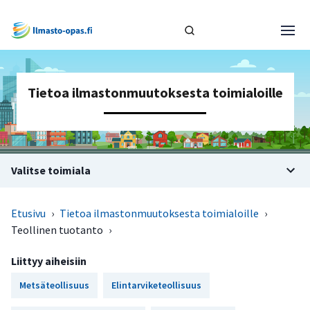
Tietoa ilmastonmuutoksesta toimialoille
Valitse toimiala
Etusivu
›
Tietoa ilmastonmuutoksesta toimialoille
›
Teollinen tuotanto
›
Liittyy aiheisiin
Metsäteollisuus
Elintarviketeollisuus