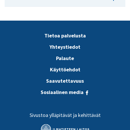
Artikkeli
Ilmastonmuutoksen vaikutukset teolliseen
Tietoa palvelusta
tuotantoon
Yhteystiedot
Palaute
Käyttöehdot
Saavutettavuus
Sosiaalinen media
Sivustoa ylläpitävät ja kehittävät