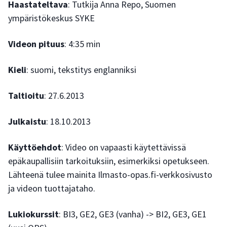
Haastateltava
: Tutkija Anna Repo, Suomen
ympäristökeskus SYKE
Videon pituus
: 4:35 min
Kieli
: suomi, tekstitys englanniksi
Taltioitu
: 27.6.2013
Julkaistu
: 18.10.2013
Käyttöehdot
: Video on vapaasti käytettävissä
epäkaupallisiin tarkoituksiin, esimerkiksi opetukseen.
Lähteenä tulee mainita Ilmasto-opas.fi-verkkosivusto
ja videon tuottajataho.
Lukiokurssit
: BI3, GE2, GE3 (vanha) -> BI2, GE3, GE1