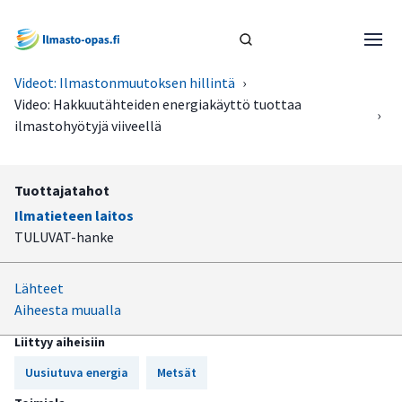
Videot: Ilmastonmuutoksen hillintä
›
Video: Hakkuutähteiden energiakäyttö tuottaa
›
ilmastohyötyjä viiveellä
Tuottajatahot
Ilmatieteen laitos
TULUVAT-hanke
Lähteet
Aiheesta muualla
Liittyy aiheisiin
Uusiutuva energia
Metsät