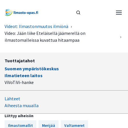
Videot: Ilmastonmuutos ilmiönä
›
Video: Jään liike Eteläisellä jäämerellä on
›
ilmastomalleissa kuvattua hitaampaa
Tuottajatahot
Suomen ympäristökeskus
Ilmatieteen laitos
ViVoTiVi-hanke
Lähteet
Aiheesta muualla
Liittyy aiheisiin
Ilmastomallit
Merijää
Valtameret