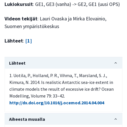
Lukiokurssit
: GE1, GE3 (vanha) -> GE2, GE1 (uusi OPS)
Videon tekijät
: Lauri Ovaska ja Mirka Elovainio,
Suomen ympäristökeskus
Lähteet
:
[1]
Lähteet
Uotila, P., Holland, P. R., Vihma, T., Marsland, S. J.,
Kimura, N. 2014. Is realistic Antarctic sea-ice extent in
climate models the result of excessive ice drift? Ocean
Modelling, Volume 79: 33–42.
http://dx.doi.org/10.1016/j.ocemod.2014.04.004
Aiheesta muualla