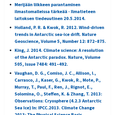
Merijään liikkeen parantaminen
ilmastomalleissa tärkeää - Ilmatieteen
laitoksen tiedeuutinen 20.5.2014.
Holland, P. R. & Kwok, R. 2012. Wind-driven
trends in Antarctic sea-ice drift. Nature
Geoscience, Volume 5, Number 12: 872–875.
King, J. 2014. Climate science: A resolution
of the Antarctic paradox. Nature, Volume
505, Issue 7484: 491–492.
Vaughan, D. G., Comiso, J. C., Allison, I.,
Carrasco, J., Kaser, G., Kwok, R., Mote, P.,
Murray, T., Paul, F., Ren, J., Rignot, E.,
Solomina, O., Steffen, K. & Zhang, T. 2013:
Observations: Cryosphere (4.2.3 Antarctic
Sea Ice) In: IPCC.2013. Climate Change
2013: The Physical Science Basis.