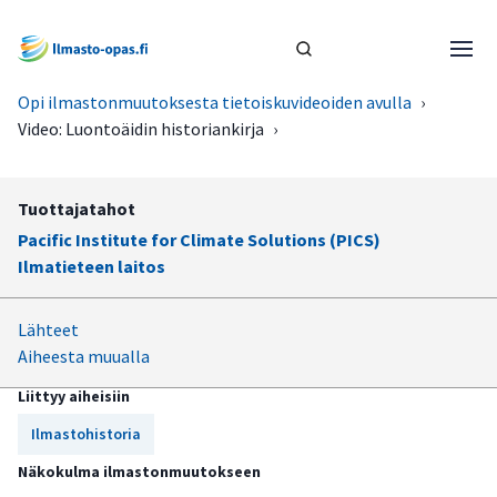
Opi ilmastonmuutoksesta tietoiskuvideoiden avulla
›
Video: Luontoäidin historiankirja
›
Tuottajatahot
Pacific Institute for Climate Solutions (PICS)
Ilmatieteen laitos
Lähteet
Aiheesta muualla
Liittyy aiheisiin
Ilmastohistoria
Näkokulma ilmastonmuutokseen