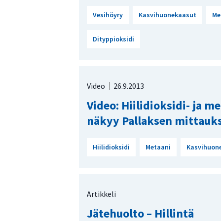
Vesihöyry
Kasvihuonekaasut
Me
Dityppioksidi
Video
26.9.2013
Video: Hiilidioksidi- ja 
näkyy Pallaksen mittauks
Hiilidioksidi
Metaani
Kasvihuon
Artikkeli
Jätehuolto – Hillintä