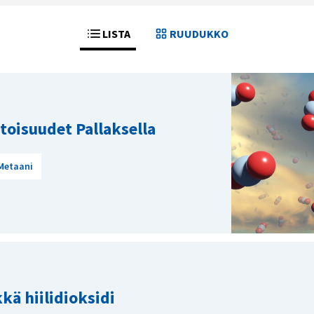
LISTA
RUUDUKKO
oisuudet Pallaksella
Metaani
kä hiilidioksidi