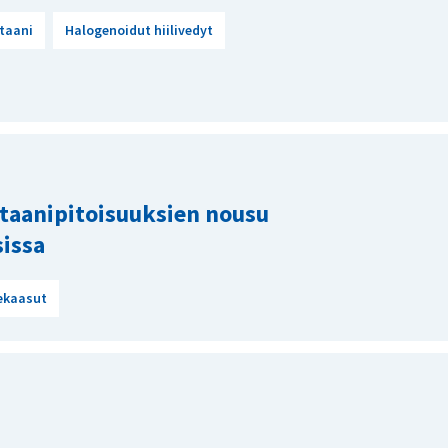
taani
Halogenoidut hiilivedyt
metaanipitoisuuksien nousu
issa
ekaasut