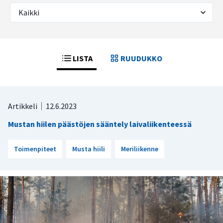
LISTA
RUUDUKKO
Artikkeli
12.6.2023
Mustan hiilen päästöjen sääntely laivaliikenteessä
Toimenpiteet
Musta hiili
Meriliikenne