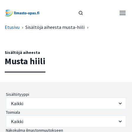
Etusivu
›
Sisältöjä aiheesta musta-hiili
›
Sisältöjä aiheesta
Musta hiili
Sisältötyyppi
Toimiala
Näkokulma ilmastonmuutokseen