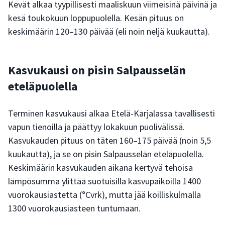
Kevät alkaa tyypillisesti maaliskuun viimeisinä päivinä ja
kesä toukokuun loppupuolella. Kesän pituus on
keskimäärin 120–130 päivää (eli noin neljä kuukautta).
Kasvukausi on pisin Salpausselän
eteläpuolella
Terminen kasvukausi alkaa Etelä-Karjalassa tavallisesti
vapun tienoilla ja päättyy lokakuun puolivälissä.
Kasvukauden pituus on täten 160–175 päivää (noin 5,5
kuukautta), ja se on pisin Salpausselän eteläpuolella.
Keskimäärin kasvukauden aikana kertyvä tehoisa
lämpösumma ylittää suotuisilla kasvupaikoilla 1400
vuorokausiastetta (°Cvrk), mutta jää koilliskulmalla
1300 vuorokausiasteen tuntumaan.