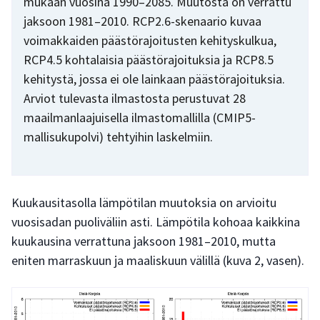
mukaan vuosina 1990–2085. Muutosta on verrattu
jaksoon 1981–2010. RCP2.6-skenaario kuvaa
voimakkaiden päästörajoitusten kehityskulkua,
RCP4.5 kohtalaisia päästörajoituksia ja RCP8.5
kehitystä, jossa ei ole lainkaan päästörajoituksia.
Arviot tulevasta ilmastosta perustuvat 28
maailmanlaajuisella ilmastomallilla (CMIP5-
mallisukupolvi) tehtyihin laskelmiin.
Kuukausitasolla lämpötilan muutoksia on arvioitu
vuosisadan puoliväliin asti. Lämpötila kohoaa kaikkina
kuukausina verrattuna jaksoon 1981–2010, mutta
eniten marraskuun ja maaliskuun välillä (kuva 2, vasen).