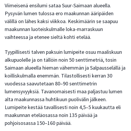
Viimeisenä ensilumi sataa Suur-Saimaan alueella.
Pysyvän lumen tulossa ero maakunnan ääripäiden
välillä on lähes kaksi viikkoa. Keskimäärin se saapuu
maakunnan luoteiskulmalle loka-marraskuun
vaihteessa ja etenee sieltä kohti etelää.
Tyypillisesti talven paksuin lumipeite osuu maaliskuun
alkupuolelle ja on tällöin noin 50 senttimetriä, tosin
Saimaan alueella hieman vähemmän ja Salpausselällä ja
koilliskulmalla enemmän. Tilastollisesti kerran 30
vuodessa saavutetaan 80–90 senttimetrin
lumensyvyyksiä. Tavanomaisesti maa paljastuu lumen
alta maakunnassa huhtikuun puolivälin jälkeen.
Lumipeite kestää tavallisesti noin 4,5–5 kuukautta eli
maakunnan eteläosassa noin 135 päivää ja
pohjoisosassa 150–160 päivää.