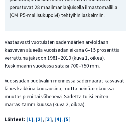
perustuvat 28 maailmanlaajuisella ilmastomallilla
(CMIP5-mallisukupolvi) tehtyihin laskelmiin.
Vastaavasti vuotuisten sademäärien arvioidaan
kasvavan alueella vuosisadan aikana 6–15 prosenttia
verrattuna jaksoon 1981–2010 (kuva 1, oikea).
Keskimäärin vuodessa sataisi 700–750 mm.
Vuosisadan puoliväliin mennessä sademäärät kasvavat
lähes kaikkina kuukausina, mutta heinä-elokuussa
muutos pieni tai vähenevä. Sadetta tulisi eniten
marras-tammikuussa (kuva 2, oikea).
Lähteet:
[1]
,
[2]
,
[3]
,
[4]
,
[5]