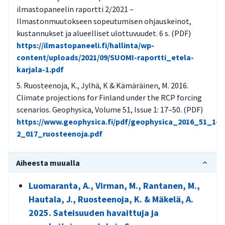
ilmastopaneelin raportti 2/2021 –
Ilmastonmuutokseen sopeutumisen ohjauskeinot,
kustannukset ja alueelliset ulottuvuudet. 6 s. (PDF)
https://ilmastopaneeli.fi/hallinta/wp-
content/uploads/2021/09/SUOMI-raportti_etela-
karjala-1.pdf
Ruosteenoja, K., Jylhä, K & Kämäräinen, M. 2016.
Climate projections for Finland under the RCP forcing
scenarios. Geophysica, Volume 51, Issue 1: 17–50. (PDF)
https://www.geophysica.fi/pdf/geophysica_2016_51_1-
2_017_ruosteenoja.pdf
Aiheesta muualla
Luomaranta, A., Virman, M., Rantanen, M.,
Hautala, J., Ruosteenoja, K. & Mäkelä, A.
2025. Sateisuuden havaittuja ja