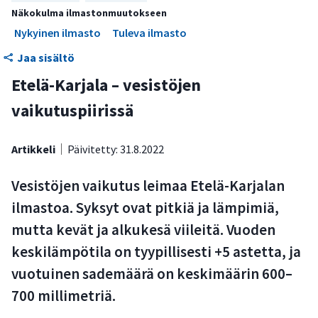
Saimaa ja Suomenlahti vaikuttavat lämpöoloihin
Näkokulma ilmastonmuutokseen
Kasvukausi on pisin Salpausselän eteläpuolella
Nykyinen ilmasto
Tuleva ilmasto
Etelä-Karjalan ilmasto lämpenee ja sademäärä kasvaa
Jaa sisältö
Etelä-Karjala – vesistöjen
vaikutuspiirissä
Artikkeli
Päivitetty: 31.8.2022
Vesistöjen vaikutus leimaa Etelä-Karjalan
ilmastoa. Syksyt ovat pitkiä ja lämpimiä,
mutta kevät ja alkukesä viileitä. Vuoden
keskilämpötila on tyypillisesti +5 astetta, ja
vuotuinen sademäärä on keskimäärin 600–
700 millimetriä.