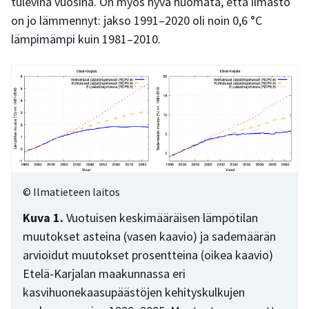
tulevina vuosina. On myös hyvä huomata, että ilmasto
on jo lämmennyt: jakso 1991–2020 oli noin 0,6 °C
lämpimämpi kuin 1981–2010.
© Ilmatieteen laitos
Kuva 1.
Vuotuisen keskimääräisen lämpötilan
muutokset asteina (vasen kaavio) ja sademäärän
arvioidut muutokset prosentteina (oikea kaavio)
Etelä-Karjalan maakunnassa eri
kasvihuonekaasupäästöjen kehityskulkujen