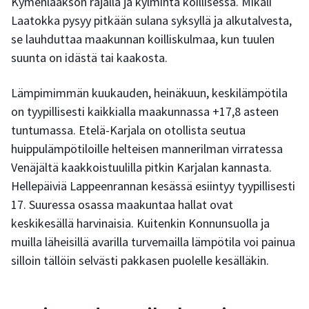
Kymenlaakson rajalla ja kylmintä koillisessa. Mikäli
Laatokka pysyy pitkään sulana syksyllä ja alkutalvesta,
se lauhduttaa maakunnan koilliskulmaa, kun tuulen
suunta on idästä tai kaakosta.
Lämpimimmän kuukauden, heinäkuun, keskilämpötila
on tyypillisesti kaikkialla maakunnassa +17,8 asteen
tuntumassa. Etelä-Karjala on otollista seutua
huippulämpötiloille helteisen mannerilman virratessa
Venäjältä kaakkoistuulilla pitkin Karjalan kannasta.
Hellepäiviä Lappeenrannan kesässä esiintyy tyypillisesti
17. Suuressa osassa maakuntaa hallat ovat
keskikesällä harvinaisia. Kuitenkin Konnunsuolla ja
muilla läheisillä avarilla turvemailla lämpötila voi painua
silloin tällöin selvästi pakkasen puolelle kesälläkin.