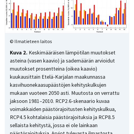
© Ilmatieteen laitos
Kuva 2.
Keskimääräisen lämpötilan muutokset
asteina (vasen kaavio) ja sademäärän arvioidut
muutokset prosentteina (oikea kaavio)
kuukausittain Etelä-Karjalan maakunnassa
kasvihuonekaasupäästöjen kehityskulkujen
mukaan vuoteen 2050 asti. Muutosta on verrattu
jaksoon 1981–2010. RCP2.6-skenaario kuvaa
voimakkaiden päästörajoitusten kehityskulkua,
RCP4.5 kohtalaisia päästörajoituksia ja RCP8.5
sellaista kehitystä, jossa ei ole lainkaan
päästörajoituksia. Arviot tulevasta ilmastosta