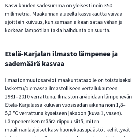
Kasvukauden sadesumma on yleisesti noin 350
millimetriä. Maakunnan alueella kasvukautta vaivaa
ajoittain kuivuus, kun samaan aikaan sataa vähän ja
korkean lämpötilan takia haihdunta on suurta.
Etelä-Karjalan ilmasto lämpenee ja
sademäärä kasvaa
Ilmastonmuutosarviot maakuntatasolle on toistaiseksi
laskettu/olemassa ilmastolliseen vertailukauteen
1981–2010 verrattuna. Ilmaston arvioidaan lämpenevän
Etelä-Karjalassa kuluvan vuosisadan aikana noin 1,8–
5,3 °C verrattuna kyseiseen jaksoon (kuva 1, vasen).
Lämpenemisen määrä riippuu siitä, miten
maailmanlaajuiset kasvihuonekaasupäästöt kehittyvät