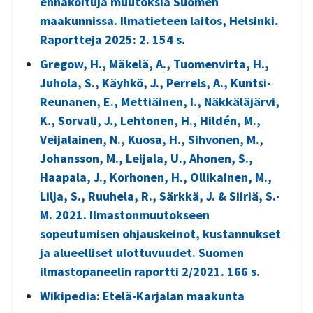
ennakoituja muutoksia Suomen
maakunnissa. Ilmatieteen laitos, Helsinki.
Raportteja 2025: 2. 154 s.
Gregow, H., Mäkelä, A., Tuomenvirta, H.,
Juhola, S., Käyhkö, J., Perrels, A., Kuntsi-
Reunanen, E., Mettiäinen, I., Näkkäläjärvi,
K., Sorvali, J., Lehtonen, H., Hildén, M.,
Veijalainen, N., Kuosa, H., Sihvonen, M.,
Johansson, M., Leijala, U., Ahonen, S.,
Haapala, J., Korhonen, H., Ollikainen, M.,
Lilja, S., Ruuhela, R., Särkkä, J. & Siiriä, S.-
M. 2021. Ilmastonmuutokseen
sopeutumisen ohjauskeinot, kustannukset
ja alueelliset ulottuvuudet. Suomen
ilmastopaneelin raportti 2/2021. 166 s.
Wikipedia: Etelä-Karjalan maakunta