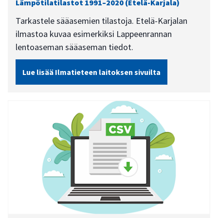
Lämpötilatilastot 1991–2020 (Etelä-Karjala)
Tarkastele sääasemien tilastoja. Etelä-Karjalan
ilmastoa kuvaa esimerkiksi Lappeenrannan
lentoaseman sääaseman tiedot.
Lue lisää Ilmatieteen laitoksen sivuilta