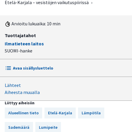
Etelä-Karjala – vesistöjen vaikutuspiirissä
›
Arvioitu lukuaika: 10 min
Tuottajatahot
Ilmatieteen laitos
SUOMI-hanke
Avaa sisällysluettelo
Lähteet
Salpausselän ja Saimaan vaikutuksessa
Aiheesta muualla
Kaakosta helteitä
Liittyy aiheisiin
Sateita saadaan vaihtelevasti
Alueellinen tieto
Etelä-Karjala
Lämpötila
Lumipeite on ohuempi Suur-Saimaan alueella
Sademäärä
Lumipeite