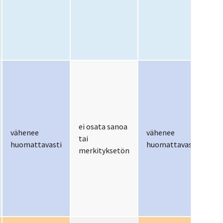
ei osata sanoa
vähenee
vähenee
tai
vä
huomattavasti
huomattavasti
merkityksetön