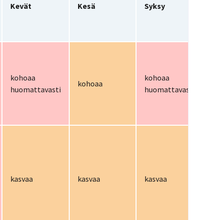
Kevät
Kesä
Syksy
Vu
kohoaa
kohoaa
ko
kohoaa
huomattavasti
huomattavasti
hu
kasvaa
kasvaa
kasvaa
ka