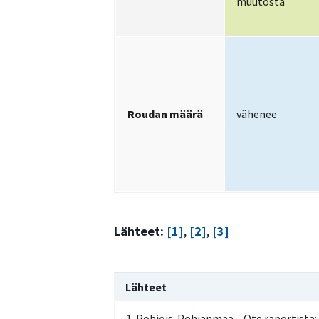
muutosta
Roudan määrä
vähenee
Lähteet:
[1]
,
[2]
,
[3]
Lähteet
Pohjois-Pohjanmaa – Ote raportista: