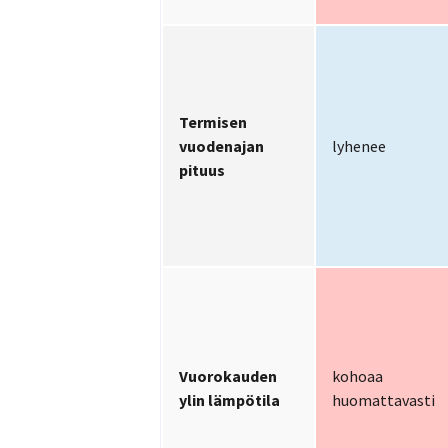
Termisen
vuodenajan
lyhenee
pituus
Vuorokauden
kohoaa
ylin lämpötila
huomattavasti