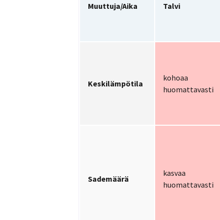
Muuttuja/Aika
Talvi
kohoaa
Keskilämpötila
huomattavasti
kasvaa
Sademäärä
huomattavasti