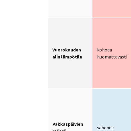
Vuorokauden
kohoaa
alin lämpötila
huomattavasti
Pakkaspäivien
vähenee