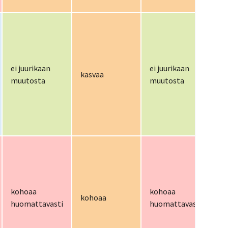
ei
ei juurikaan
ei juurikaan
kasvaa
ta
muutosta
muutosta
me
kohoaa
kohoaa
ko
kohoaa
huomattavasti
huomattavasti
hu