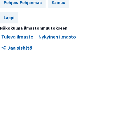
Pohjois-Pohjanmaa
Kainuu
Lappi
Näkokulma ilmastonmuutokseen
Tuleva ilmasto
Nykyinen ilmasto
Jaa sisältö
Maakunnan
mennyt
ilmasto
1991–2020 ja