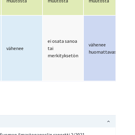
muutosta
muutosta
muutosta
mu
ei osata sanoa
vähenee
vähenee
tai
vä
huomattavasti
merkityksetön
 Suomen ilmastopaneelin raportti 2/2021 –