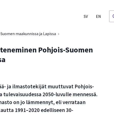
SV
EN
Suomen maakunnissa ja Lapissa
›
eteneminen Pohjois-Suomen
sa
ä- ja ilmastotekijät muuttuvat Pohjois-
 tulevaisuudessa 2050-luvulle mennessä.
lmasto on jo lämmennyt, eli verrataan
kautta 1991–2020 edelliseen 30-