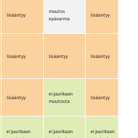
muutos
lisääntyy
lisääntyy
li
epävarma
lisääntyy
lisääntyy
lisääntyy
li
ei juurikaan
lisääntyy
lisääntyy
ka
muutosta
ei juurikaan
ei juurikaan
ei juurikaan
ei