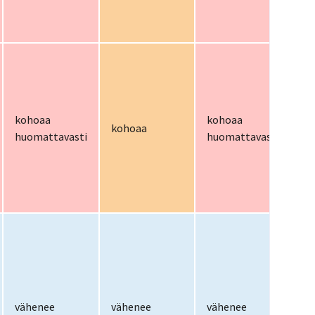
kohoaa
kohoaa
ko
kohoaa
huomattavasti
huomattavasti
hu
vähenee
vähenee
vähenee
v