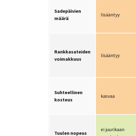
Sadepäivien
lisääntyy
määrä
Rankkasateiden
lisääntyy
voimakkuus
Suhteellinen
kasvaa
kosteus
ei juurikaan
Tuulen nopeus