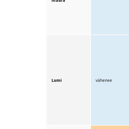
määrä
Lumi
vähenee