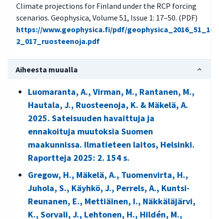
Climate projections for Finland under the RCP forcing
scenarios. Geophysica, Volume 51, Issue 1: 17–50. (PDF)
https://www.geophysica.fi/pdf/geophysica_2016_51_1-
2_017_ruosteenoja.pdf
Aiheesta muualla
Luomaranta, A., Virman, M., Rantanen, M.,
Hautala, J., Ruosteenoja, K. & Mäkelä, A.
2025. Sateisuuden havaittuja ja
ennakoituja muutoksia Suomen
maakunnissa. Ilmatieteen laitos, Helsinki.
Raportteja 2025: 2. 154 s.
Gregow, H., Mäkelä, A., Tuomenvirta, H.,
Juhola, S., Käyhkö, J., Perrels, A., Kuntsi-
Reunanen, E., Mettiäinen, I., Näkkäläjärvi,
K., Sorvali, J., Lehtonen, H., Hildén, M.,