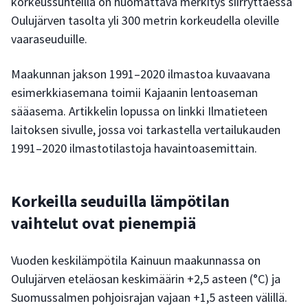
korkeussuhteilla on huomattava merkitys siirryttäessä
Oulujärven tasolta yli 300 metrin korkeudella oleville
vaaraseuduille.
Maakunnan jakson 1991–2020 ilmastoa kuvaavana
esimerkkiasemana toimii Kajaanin lentoaseman
sääasema. Artikkelin lopussa on linkki Ilmatieteen
laitoksen sivulle, jossa voi tarkastella vertailukauden
1991–2020 ilmastotilastoja havaintoasemittain.
Korkeilla seuduilla lämpötilan
vaihtelut ovat pienempiä
Vuoden keskilämpötila Kainuun maakunnassa on
Oulujärven eteläosan keskimäärin +2,5 asteen (°C) ja
Suomussalmen pohjoisrajan vajaan +1,5 asteen välillä.