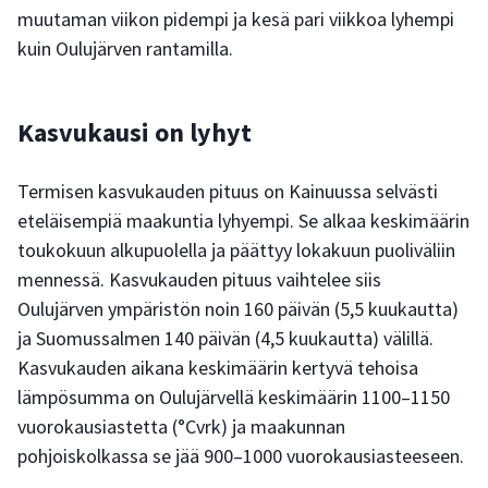
muutaman viikon pidempi ja kesä pari viikkoa lyhempi
kuin Oulujärven rantamilla.
Kasvukausi on lyhyt
Termisen kasvukauden pituus on Kainuussa selvästi
eteläisempiä maakuntia lyhyempi. Se alkaa keskimäärin
toukokuun alkupuolella ja päättyy lokakuun puoliväliin
mennessä. Kasvukauden pituus vaihtelee siis
Oulujärven ympäristön noin 160 päivän (5,5 kuukautta)
ja Suomussalmen 140 päivän (4,5 kuukautta) välillä.
Kasvukauden aikana keskimäärin kertyvä tehoisa
lämpösumma on Oulujärvellä keskimäärin 1100–1150
vuorokausiastetta (°Cvrk) ja maakunnan
pohjoiskolkassa se jää 900–1000 vuorokausiasteeseen.