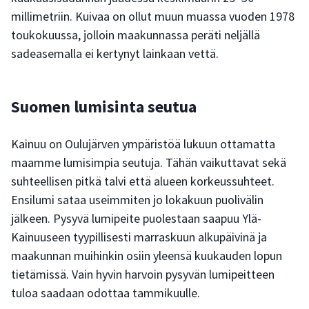
millimetriin. Kuivaa on ollut muun muassa vuoden 1978
toukokuussa, jolloin maakunnassa peräti neljällä
sadeasemalla ei kertynyt lainkaan vettä.
Suomen lumisinta seutua
Kainuu on Oulujärven ympäristöä lukuun ottamatta
maamme lumisimpia seutuja. Tähän vaikuttavat sekä
suhteellisen pitkä talvi että alueen korkeussuhteet.
Ensilumi sataa useimmiten jo lokakuun puolivälin
jälkeen. Pysyvä lumipeite puolestaan saapuu Ylä-
Kainuuseen tyypillisesti marraskuun alkupäivinä ja
maakunnan muihinkin osiin yleensä kuukauden lopun
tietämissä. Vain hyvin harvoin pysyvän lumipeitteen
tuloa saadaan odottaa tammikuulle.