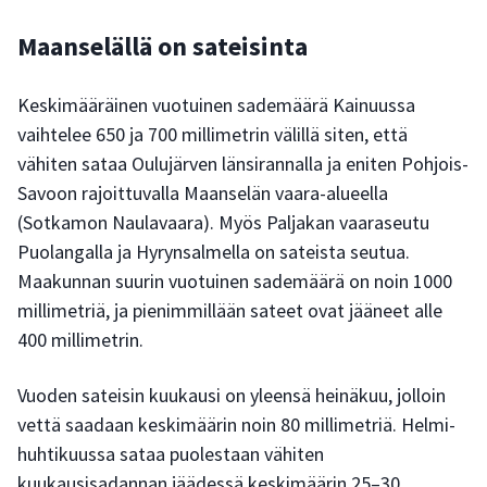
Maanselällä on sateisinta
Keskimääräinen vuotuinen sademäärä Kainuussa
vaihtelee 650 ja 700 millimetrin välillä siten, että
vähiten sataa Oulujärven länsirannalla ja eniten Pohjois-
Savoon rajoittuvalla Maanselän vaara-alueella
(Sotkamon Naulavaara). Myös Paljakan vaaraseutu
Puolangalla ja Hyrynsalmella on sateista seutua.
Maakunnan suurin vuotuinen sademäärä on noin 1000
millimetriä, ja pienimmillään sateet ovat jääneet alle
400 millimetrin.
Vuoden sateisin kuukausi on yleensä heinäkuu, jolloin
vettä saadaan keskimäärin noin 80 millimetriä. Helmi-
huhtikuussa sataa puolestaan vähiten
kuukausisadannan jäädessä keskimäärin 25–30