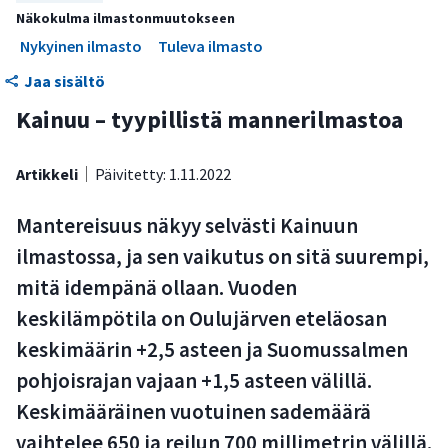
Korkeuserot vaikuttavat vuodenaikoihin
Näkokulma ilmastonmuutokseen
Kasvukausi on lyhyt
Nykyinen ilmasto
Tuleva ilmasto
Kainuun ilmasto lämpenee ja sademäärä kasvaa
Jaa sisältö
Kainuu – tyypillistä mannerilmastoa
Artikkeli
Päivitetty: 1.11.2022
Mantereisuus näkyy selvästi Kainuun
ilmastossa, ja sen vaikutus on sitä suurempi,
mitä idempänä ollaan. Vuoden
keskilämpötila on Oulujärven eteläosan
keskimäärin +2,5 asteen ja Suomussalmen
pohjoisrajan vajaan +1,5 asteen välillä.
Keskimääräinen vuotuinen sademäärä
vaihtelee 650 ja reilun 700 millimetrin välillä.