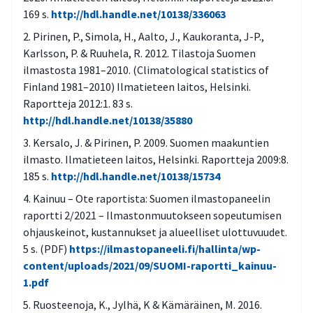
169 s.
http://hdl.handle.net/10138/336063
Pirinen, P., Simola, H., Aalto, J., Kaukoranta, J-P.,
Karlsson, P. & Ruuhela, R. 2012. Tilastoja Suomen
ilmastosta 1981–2010. (Climatological statistics of
Finland 1981–2010) Ilmatieteen laitos, Helsinki.
Raportteja 2012:1. 83 s.
http://hdl.handle.net/10138/35880
Kersalo, J. & Pirinen, P. 2009. Suomen maakuntien
ilmasto. Ilmatieteen laitos, Helsinki. Raportteja 2009:8.
185 s.
http://hdl.handle.net/10138/15734
Kainuu – Ote raportista: Suomen ilmastopaneelin
raportti 2/2021 – Ilmastonmuutokseen sopeutumisen
ohjauskeinot, kustannukset ja alueelliset ulottuvuudet.
5 s. (PDF)
https://ilmastopaneeli.fi/hallinta/wp-
content/uploads/2021/09/SUOMI-raportti_kainuu-
1.pdf
Ruosteenoja, K., Jylhä, K & Kämäräinen, M. 2016.