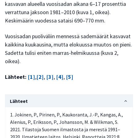
kasvavan alueella vuosisadan aikana 6–17 prosenttia
verrattuna jaksoon 1981–2010 (kuva 1, oikea).
Keskimäärin vuodessa sataisi 690–770 mm.
Vuosisadan puoliväliin mennessä sademäärät kasvavat
kaikkina kuukausina, mutta elokuussa muutos on pieni.
Sadetta tulisi eniten marras-helmikuussa (kuva 2,
oikea).
Lähteet:
[1]
,
[2]
,
[3]
,
[4]
,
[5]
Lähteet
Jokinen, P., Pirinen, P., Kaukoranta, J.-P., Kangas, A.,
Alenius, P., Eriksson, P., Johansson, M. & Wilkman, S.
2021. Tilastoja Suomen ilmastosta ja merestä 1991–
2020. Ilmatieteen laitos, Helsinki. Raportteja 2021:8.