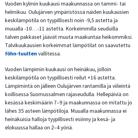
Vuoden kylmin kuukausi maakunnassa on tammi- tai
helmikuu. Oulujärven ympäristössä näiden kuukausien
keskilämpötila on tyypillisesti noin -9,5 astetta ja
muualla -10…-11 astetta. Korkeimmilla seuduilla
talven pakkaset jäävät muuta maakuntaa heikommiksi.
Talvikuukausien korkeimmat lämpötilat on saavutettu
föhn-tuulten
vallitessa.
Vuoden lämpimin kuukausi on heinäkuu, jolloin
keskilämpötila on tyypillisesti reilut +16 astetta.
Lämpimintä on jälleen Oulujärven rantamilla ja viileintä
koillisessa Suomussalmen rajaseudulla. Hellepäiviä on
kesässä keskimäärin 7–9 ja maakunnassa on mitattu jo
lähes 35 asteen lämpötiloja. Muualla maakunnassa ei
heinäkuisia halloja tyypillisesti esiinny ja kesä- ja
elokuussa hallaa on 2–4 yönä.