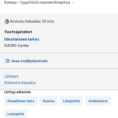
Kainuu – tyypillistä mannerilmastoa
›
Arvioitu lukuaika: 10 min
Tuottajatahot
Ilmatieteen laitos
SUOMI-hanke
Avaa sisällysluettelo
Lähteet
Oulujärven rantamilta Ylä-Kainuun vaaroille
Aiheesta muualla
Korkeilla seuduilla lämpötilan vaihtelut ovat pienempiä
Liittyy aiheisiin
Maanselällä on sateisinta
Alueellinen tieto
Kainuu
Lämpötila
Sademäärä
Suomen lumisinta seutua
Lumipeite