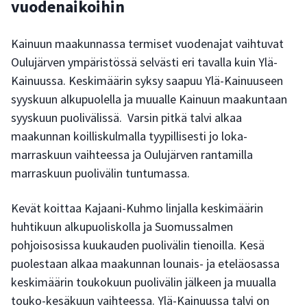
vuodenaikoihin
Kainuun maakunnassa termiset vuodenajat vaihtuvat
Oulujärven ympäristössä selvästi eri tavalla kuin Ylä-
Kainuussa. Keskimäärin syksy saapuu Ylä-Kainuuseen
syyskuun alkupuolella ja muualle Kainuun maakuntaan
syyskuun puolivälissä. Varsin pitkä talvi alkaa
maakunnan koilliskulmalla tyypillisesti jo loka-
marraskuun vaihteessa ja Oulujärven rantamilla
marraskuun puolivälin tuntumassa.
Kevät koittaa Kajaani-Kuhmo linjalla keskimäärin
huhtikuun alkupuoliskolla ja Suomussalmen
pohjoisosissa kuukauden puolivälin tienoilla. Kesä
puolestaan alkaa maakunnan lounais- ja eteläosassa
keskimäärin toukokuun puolivälin jälkeen ja muualla
touko-kesäkuun vaihteessa. Ylä-Kainuussa talvi on