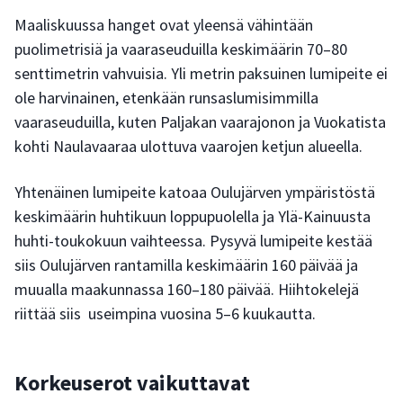
Maaliskuussa hanget ovat yleensä vähintään
puolimetrisiä ja vaaraseuduilla keskimäärin 70–80
senttimetrin vahvuisia. Yli metrin paksuinen lumipeite ei
ole harvinainen, etenkään runsaslumisimmilla
vaaraseuduilla, kuten Paljakan vaarajonon ja Vuokatista
kohti Naulavaaraa ulottuva vaarojen ketjun alueella.
Yhtenäinen lumipeite katoaa Oulujärven ympäristöstä
keskimäärin huhtikuun loppupuolella ja Ylä-Kainuusta
huhti-toukokuun vaihteessa. Pysyvä lumipeite kestää
siis Oulujärven rantamilla keskimäärin 160 päivää ja
muualla maakunnassa 160–180 päivää. Hiihtokelejä
riittää siis useimpina vuosina 5–6 kuukautta.
Korkeuserot vaikuttavat