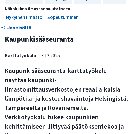
Työkalu tukee ilmastonmuutokseen sopeutumista
Näkokulma ilmastonmuutokseen
tarjoamalla tietoa kaupunkien pienilmastosta
Nykyinen ilmasto
Sopeutuminen
Jaa sisältö
Työkalua voivat käyttää kaikki kaupunkiympäristöstä
kiinnostuneet
Kaupunkisääseuranta
Mittausdata on saatavilla avoimesti
Karttatyökalu
3.12.2025
Kaupunkisääseuranta-karttatyökalu
näyttää kaupunki-
ilmastomittausverkostojen reaaliaikaisia
lämpötila- ja kosteushavaintoja Helsingistä,
Tampereelta ja Rovaniemeltä.
Verkkotyökalu tukee kaupunkien
kehittämiseen liittyvää päätöksentekoa ja