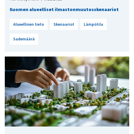
Suomen alueelliset ilmastonmuutosskenaariot
Alueellinen tieto
Skenaariot
Lämpötila
Sademäärä