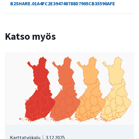
B2SHARE.01A4FC2E394748788D7905CB35590AFE
Katso myös
Karttatyökalu
3.12.2025