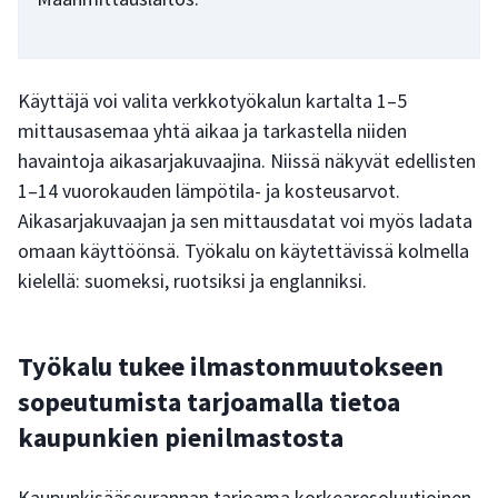
Käyttäjä voi valita verkkotyökalun kartalta 1–5
mittausasemaa yhtä aikaa ja tarkastella niiden
havaintoja aikasarjakuvaajina. Niissä näkyvät edellisten
1–14 vuorokauden lämpötila- ja kosteusarvot.
Aikasarjakuvaajan ja sen mittausdatat voi myös ladata
omaan käyttöönsä. Työkalu on käytettävissä kolmella
kielellä: suomeksi, ruotsiksi ja englanniksi.
Työkalu tukee ilmastonmuutokseen
sopeutumista tarjoamalla tietoa
kaupunkien pienilmastosta
Kaupunkisääseurannan tarjoama korkearesoluutioinen