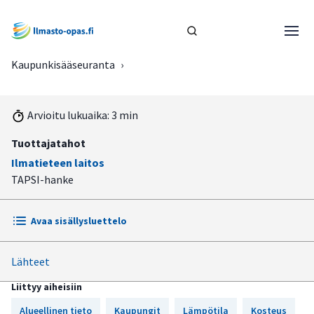
Kaupunkisääseuranta
›
Arvioitu lukuaika: 3 min
Tuottajatahot
Ilmatieteen laitos
TAPSI-hanke
Avaa sisällysluettelo
Lähteet
Työkalu tarjoaa reaaliaikaisia havaintoja kolmesta
kaupungista
Liittyy aiheisiin
Työkalu tarjoaa tietoa kartalla ja aikasarjakuvaajina
Alueellinen tieto
Kaupungit
Lämpötila
Kosteus