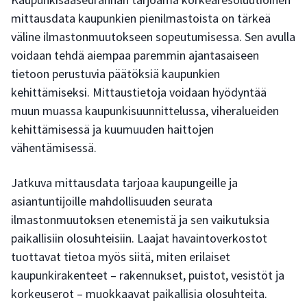
mittausdata kaupunkien pienilmastoista on tärkeä
väline ilmastonmuutokseen sopeutumisessa. Sen avulla
voidaan tehdä aiempaa paremmin ajantasaiseen
tietoon perustuvia päätöksiä kaupunkien
kehittämiseksi. Mittaustietoja voidaan hyödyntää
muun muassa kaupunkisuunnittelussa, viheralueiden
kehittämisessä ja kuumuuden haittojen
vähentämisessä.
Jatkuva mittausdata tarjoaa kaupungeille ja
asiantuntijoille mahdollisuuden seurata
ilmastonmuutoksen etenemistä ja sen vaikutuksia
paikallisiin olosuhteisiin. Laajat havaintoverkostot
tuottavat tietoa myös siitä, miten erilaiset
kaupunkirakenteet – rakennukset, puistot, vesistöt ja
korkeuserot – muokkaavat paikallisia olosuhteita.