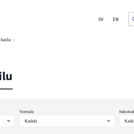
SV
EN
kailu
›
ilu
Toimiala
Näkokul