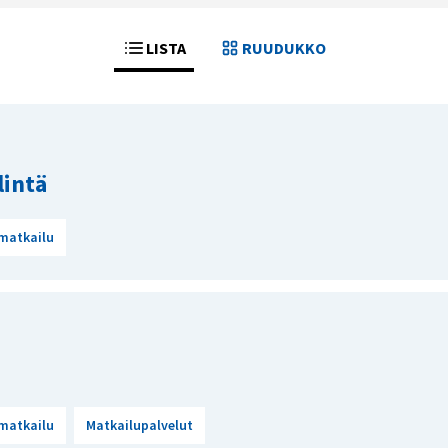
LISTA
RUUDUKKO
lintä
matkailu
matkailu
Matkailupalvelut