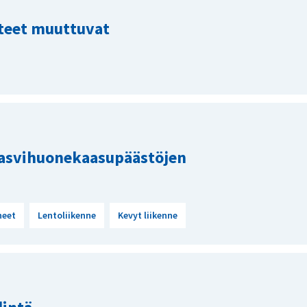
hteet muuttuvat
kasvihuonekaasupäästöjen
neet
Lentoliikenne
Kevyt liikenne