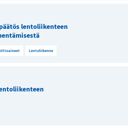
päätös lentoliikenteen
ähentämisestä
olttoaineet
Lentoliikenne
lentoliikenteen