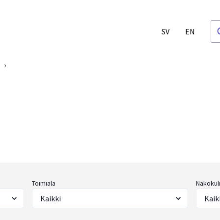
SV
EN
›
Toimiala
Näkokul