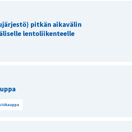
lujärjestö) pitkän aikavälin
liselle lentoliikenteelle
auppa
stökauppa