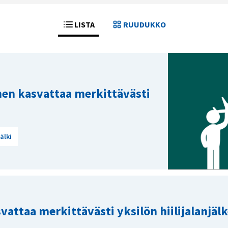
LISTA
RUUDUKKO
en kasvattaa merkittävästi
jälki
ttaa merkittävästi yksilön hiilijalanjäl