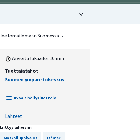
telee lomailemaan Suomessa
›
Arvioitu lukuaika: 10 min
Tuottajatahot
Suomen ympäristökeskus
Avaa sisällysluettelo
Lähteet
Sään ääri-ilmiöt lisääntyvät
Liittyy aiheisiin
Lämpimät kesät houkuttelevat
uimaan
Matkailupalvelut
Itämeri