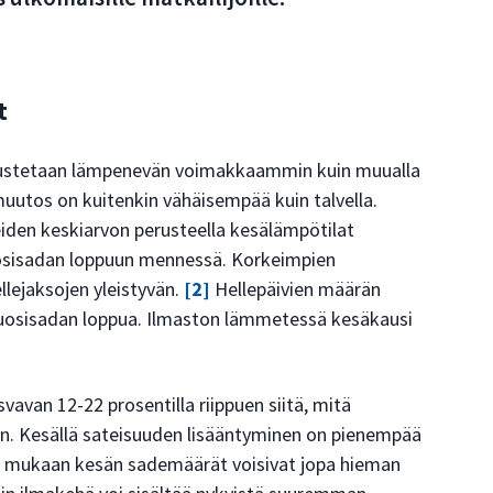
t
ennustetaan lämpenevän voimakkaammin kuin muualla
uutos on kuitenkin vähäisempää kuin talvella.
eiden keskiarvon perusteella kesälämpötilat
uosisadan loppuun mennessä. Korkeimpien
llejaksojen yleistyvän.
[2]
Hellepäivien määrän
uosisadan loppua. Ilmaston lämmetessä kesäkausi
avan 12-22 prosentilla riippuen siitä, mitä
. Kesällä sateisuuden lisääntyminen on pienempää
sien mukaan kesän sademäärät voisivat jopa hieman