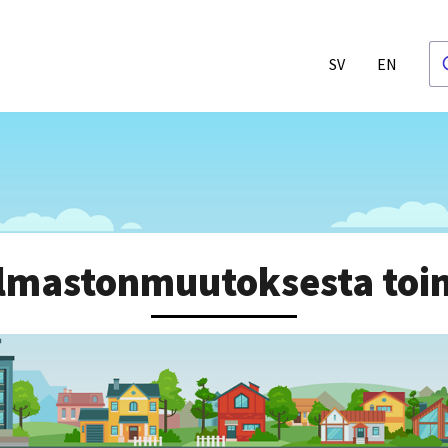
SV
EN
ilmastonmuutoksesta toim