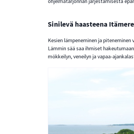
ohjelmatarjonnan järjestämisestä epämi
Sinilevä haasteena Itämere
Kesien lämpeneminen ja piteneminen v
Lämmin sää saa ihmiset hakeutumaan ve
mökkeilyn, veneilyn ja vapaa-ajankala