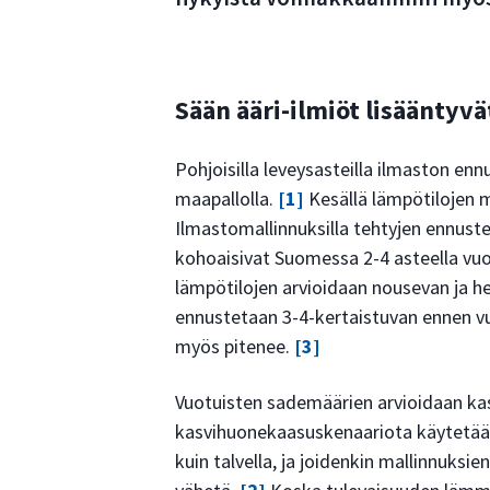
Sään ääri-ilmiöt lisääntyvä
Pohjoisilla leveysasteilla ilmaston 
maapallolla.
[1]
Kesällä lämpötilojen m
Ilmastomallinnuksilla tehtyjen ennust
kohoaisivat Suomessa 2-4 asteella v
lämpötilojen arvioidaan nousevan ja he
ennustetaan 3-4-kertaistuvan ennen v
myös pitenee.
[3]
Vuotuisten sademäärien arvioidaan kasv
kasvihuonekaasuskenaariota käytetään
kuin talvella, ja joidenkin mallinnuk