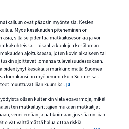
atkailuun ovat pääosin myönteisiä. Kesien
ailua. Myös kesäkauden piteneminen on
 asia, sillä se pidentää matkailusesonkia ja voi
atkakohteissa. Toisaalta koulujen kesäloman
lomakauden ajoituksessa, joten kovin aikaiseen tai
tuskin ajoittavat lomansa tulevaisuudessakaan.
ää pidentynyt kesäkausi markkinoimalla Suomea
maissa lomakausi on myöhemmin kuin Suomessa -
teet muuttuvat liian kuumiksi.
[3]
ödyistä ollaan kuitenkin vielä epävarmoja, mikäli
malaisten matkailuyrittäjien mukaan matkailijat
aan, veneilemään ja patikoimaan, jos sää on liian
jät eivät välttämättä halua ottaa riskiä