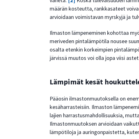
vähetä.
[2]
Koska tulevaisuuden lämmi
määrän kosteutta, rankkasateet voivat
arvioidaan voimistavan myrskyjä ja tul
Ilmaston lämpeneminen kohottaa myös 
meriveden pintalämpötila nousee suunni
osalta etenkin korkeimpien pintalämpö
järvissä muutos voi olla jopa viisi aste
Lämpimät kesät houkuttel
Pääosin ilmastonmuutoksella on enemm
kesäharrasteisiin. Ilmaston lämpenem
lajien harrastusmahdollisuuksia, mutta
Ilmastonmuutoksen arvioidaan vaikutta
lämpötiloja ja auringonpaistetta, kute