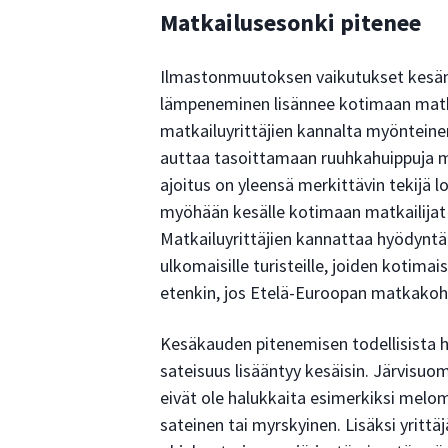
Matkailusesonki pitenee
Ilmastonmuutoksen vaikutukset kesäm
lämpeneminen lisännee kotimaan matk
matkailuyrittäjien kannalta myönteinen
auttaa tasoittamaan ruuhkahuippuja m
ajoitus on yleensä merkittävin tekijä 
myöhään kesälle kotimaan matkailijat 
Matkailuyrittäjien kannattaa hyödynt
ulkomaisille turisteille, joiden koti
etenkin, jos Etelä-Euroopan matkakoh
Kesäkauden pitenemisen todellisista hy
sateisuus lisääntyy kesäisin. Järvisuo
eivät ole halukkaita esimerkiksi melom
sateinen tai myrskyinen. Lisäksi yrittä