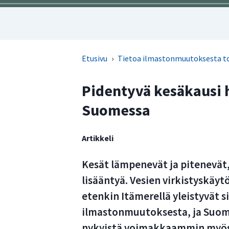
Etusivu
›
Tietoa ilmastonmuutoksesta to
Pidentyvä kesäkausi
Suomessa
Artikkeli
Kesät lämpenevät ja pitenevät,
lisääntyä. Vesien virkistyskäyt
etenkin Itämerellä yleistyvät 
ilmastonmuutoksesta, ja Suo
nykyistä voimakkaammin myös u