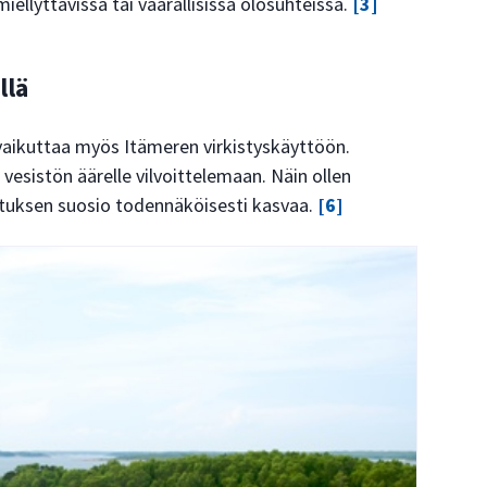
ellyttävissä tai vaarallisissa olosuhteissa.
[3]
llä
aikuttaa myös Itämeren virkistyskäyttöön.
sistön äärelle vilvoittelemaan. Näin ollen
stuksen suosio todennäköisesti kasvaa.
[6]