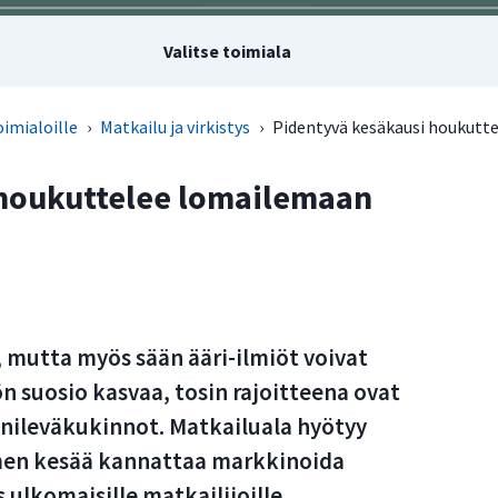
Valitse toimiala
imialoille
›
Matkailu ja virkistys
›
Pidentyvä kesäkausi houkut
 houkuttelee lomailemaan
 mutta myös sään ääri-ilmiöt voivat
ön suosio kasvaa, tosin rajoitteena ovat
sinileväkukinnot. Matkailuala hyötyy
men kesää kannattaa markkinoida
lkomaisille matkailijoille.