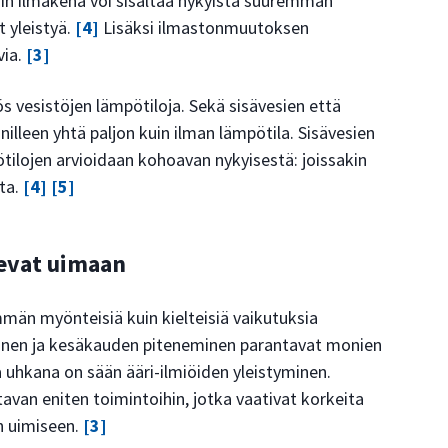
n ilmakehä voi sisältää nykyistä suuremman
 yleistyä.
[4]
Lisäksi ilmastonmuutoksen
via.
[3]
vesistöjen lämpötiloja. Sekä sisävesien että
lleen yhtä paljon kuin ilman lämpötila. Sisävesien
tilojen arvioidaan kohoavan nykyisestä: joissakin
tta.
[4]
[5]
evat uimaan
än myönteisiä kuin kielteisiä vaikutuksia
inen ja kesäkauden piteneminen parantavat monien
 uhkana on sään ääri-ilmiöiden yleistyminen.
van eniten toimintoihin, jotka vaativat korkeita
n uimiseen.
[3]