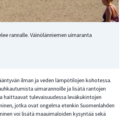
ee rannalle. Väinölänniemen uimaranta
ääntyvän ilman ja veden lämpötilojen kohotessa.
uhkautumista uimarannoille ja lisätä rantojen
ta haittaavat tulevaisuudessa leväkukintojen
eminen, jotka ovat ongelma etenkin Suomenlahden
minen voi lisätä maauimaloiden kysyntää sekä