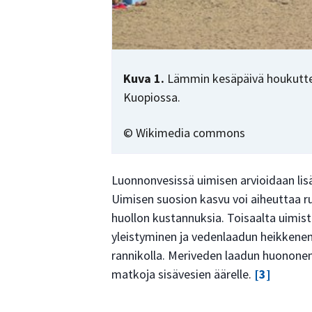
Kuva 1.
Lämmin kesäpäivä houkuttel
Kuopiossa.
© Wikimedia commons
Luonnonvesissä uimisen arvioidaan lis
Uimisen suosion kasvu voi aiheuttaa ru
huollon kustannuksia. Toisaalta uimis
yleistyminen ja vedenlaadun heikken
rannikolla. Meriveden laadun huonone
matkoja sisävesien äärelle.
[3]