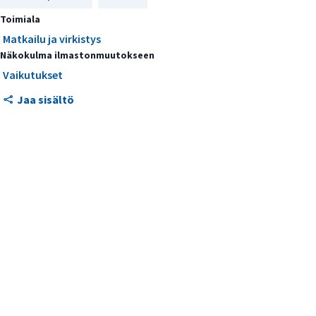
Matkailusesonki pitenee
Toimiala
Matkailu ja virkistys
Sinilevä haasteena Itämerellä
Näkokulma ilmastonmuutokseen
Vaikutukset
Jaa sisältö